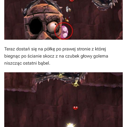
Teraz dostań się na półkę po prawej stronie z której
biegnąc po ścianie skocz z na czubek głowy golema
niszcząc ostatni bąbel.