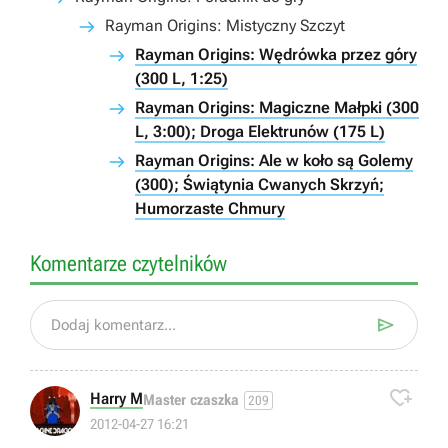
Rayman Origins: Mistyczny Szczyt
Rayman Origins: Wędrówka przez góry
(300 L, 1:25)
Rayman Origins: Magiczne Małpki (300
L, 3:00); Droga Elektrunów (175 L)
Rayman Origins: Ale w koło są Golemy
(300); Świątynia Cwanych Skrzyń;
Humorzaste Chmury
Komentarze czytelników

Dodaj komentarz...

Harry M
Master czaszka
209
2012-04-27 16:21