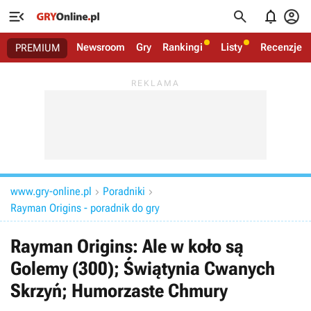




Newsroom
Gry
Rankingi
Listy
Recenzje
PREMIUM
www.gry-online.pl
Poradniki


Rayman Origins - poradnik do gry
Rayman Origins: Ale w koło są
Golemy (300); Świątynia Cwanych
Skrzyń; Humorzaste Chmury