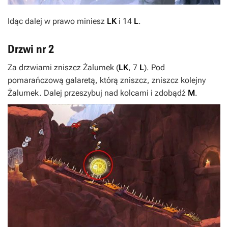
Idąc dalej w prawo miniesz
LK
i 14
L
.
Drzwi nr 2
Za drzwiami zniszcz Żalumek (
LK
, 7
L
). Pod
pomarańczową galaretą, którą zniszcz, zniszcz kolejny
Żalumek. Dalej przeszybuj nad kolcami i zdobądź
M
.