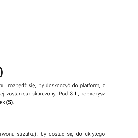
)
ntu i rozpędź się, by doskoczyć do platform, z
alej zostaniesz skurczony. Pod 8
L
, zobaczysz
ek (
S
).
wona strzałka), by dostać się do ukrytego