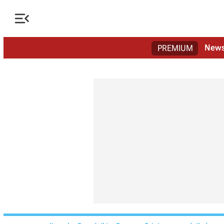

New
PREMIUM