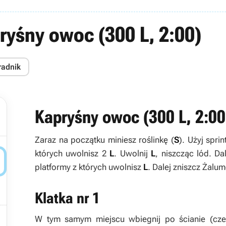
ryśny owoc (300 L, 2:00)
radnik
Kapryśny owoc (300
L
, 2:00
Zaraz na początku miniesz roślinkę (
S
). Użyj spri
których uwolnisz 2
L
. Uwolnij
L
, niszcząc lód. D

platformy z których uwolnisz
L
. Dalej zniszcz Żalum
Klatka nr 1

W tym samym miejscu wbiegnij po ścianie (czer