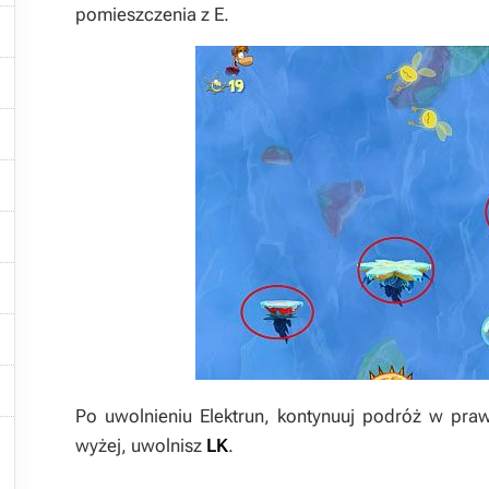
pomieszczenia z
E
.








Po uwolnieniu Elektrun, kontynuuj podróż w praw

wyżej, uwolnisz
LK
.