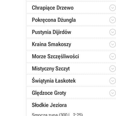
Chrapiące Drzewo
Pokręcona Dżungla
Pustynia Dijirdów
Kraina Smakoszy
Morze Szczęśliwości
Mistyczny Szczyt
Świątynia Łaskotek
Ględzoce Groty
Słodkie Jeziora
Smocza zupa (300 L, 2:25)