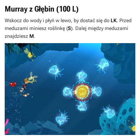
Murray z Głębin (100
L
)
Wskocz do wody i płyń w lewo, by dostać się do
LK
. Przed
meduzami miniesz roślinkę (
S
). Dalej między meduzami
znajdziesz
M
.