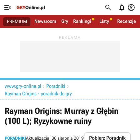




Newsroom
Gry
Rankingi
Listy
Recenzje
PREMIUM
www.gry-online.pl
Poradniki


Rayman Origins - poradnik do gry
Rayman Origins: Murray z Głębin
(100 L); Ryzykowne ruiny
Pobierz Poradnik
PORADNIKI
Aktualizacja:
30 sierpnia 2019