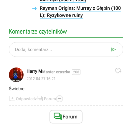
Rayman Origins: Murray z Głębin (100
L); Ryzykowne ruiny
Komentarze czytelników

Dodaj komentarz...

Harry M
Master czaszka
208
2012-04-27 16:21
Świetne



Odpowiedz
Forum

Forum