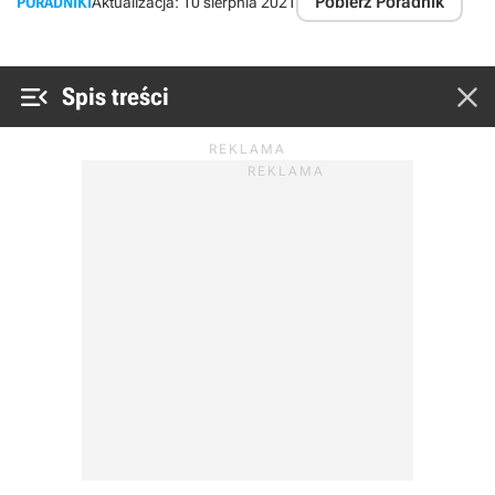
Pobierz Poradnik
PORADNIKI
Aktualizacja:
10 sierpnia 2021


Spis treści