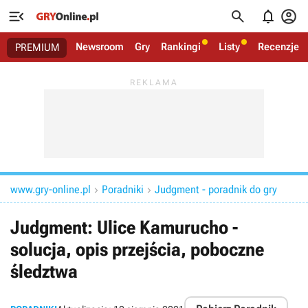




Newsroom
Gry
Rankingi
Listy
Recenzje
PREMIUM
www.gry-online.pl
Poradniki
Judgment - poradnik do gry


Judgment: Ulice Kamurucho -
solucja, opis przejścia, poboczne
śledztwa