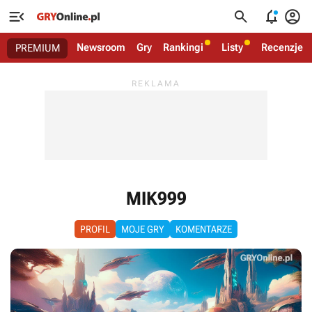




Newsroom
Gry
Rankingi
Listy
Recenzje
PREMIUM
MIK999
PROFIL
MOJE GRY
KOMENTARZE