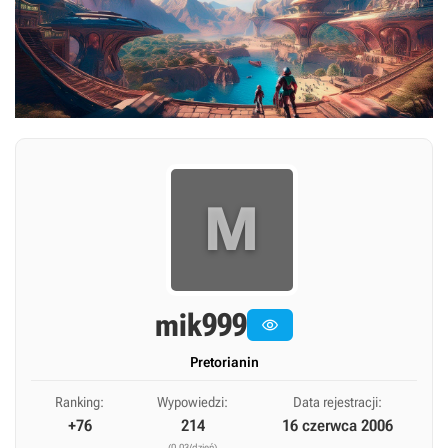
M
mik999

Pretorianin
Ranking:
Wypowiedzi:
Data rejestracji:
+76
214
16 czerwca 2006
(0,03/dzień)