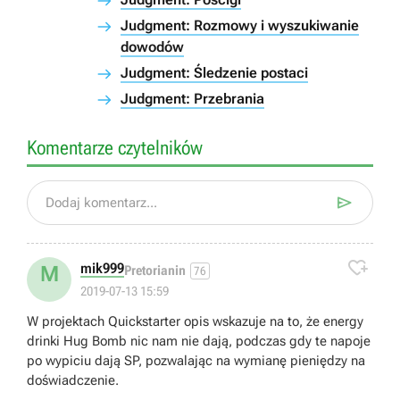
Judgment: Rozmowy i wyszukiwanie
dowodów
Judgment: Śledzenie postaci
Judgment: Przebrania
Komentarze czytelników

Dodaj komentarz...

mik999
M
Pretorianin
76
2019-07-13 15:59
W projektach Quickstarter opis wskazuje na to, że energy
drinki Hug Bomb nic nam nie dają, podczas gdy te napoje
po wypiciu dają SP, pozwalając na wymianę pieniędzy na
doświadczenie.