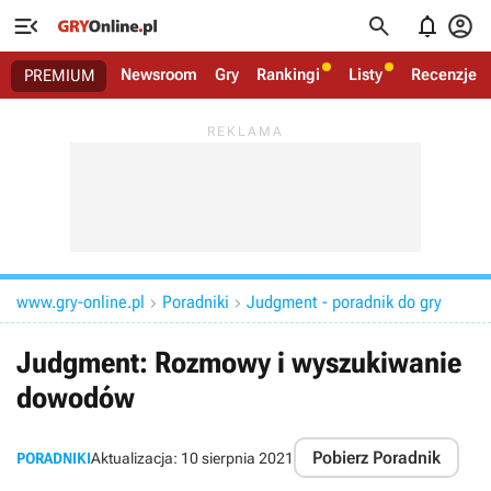




Newsroom
Gry
Rankingi
Listy
Recenzje
PREMIUM
www.gry-online.pl
Poradniki
Judgment - poradnik do gry


Judgment: Rozmowy i wyszukiwanie
dowodów
Pobierz Poradnik
PORADNIKI
Aktualizacja:
10 sierpnia 2021