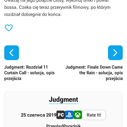
Uważaj na jego potężne ciosy, wykonuj uniki i powal
bossa. Czeka cię teraz przerywnik filmowy, po którym
rozdział dobiegnie do końca.



Judgment: Rozdział 11
Judgment: Finale Down Came
Curtain Call - solucja, opis
the Rain - solucja, opis
przejścia
przejścia
Judgment
25 czerwca 2019
Rate It!
Przegląd
Poradnik