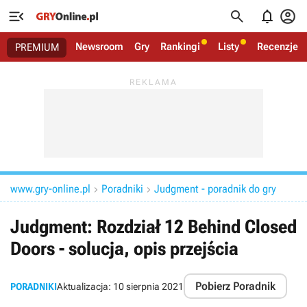




Newsroom
Gry
Rankingi
Listy
Recenzje
PREMIUM
www.gry-online.pl
Poradniki
Judgment - poradnik do gry


Judgment: Rozdział 12 Behind Closed
Doors - solucja, opis przejścia
Pobierz Poradnik
PORADNIKI
Aktualizacja:
10 sierpnia 2021