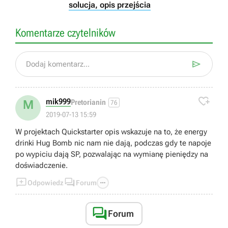
solucja, opis przejścia
Komentarze czytelników

Dodaj komentarz...

mik999
M
Pretorianin
76
2019-07-13 15:59
W projektach Quickstarter opis wskazuje na to, że energy
drinki Hug Bomb nic nam nie dają, podczas gdy te napoje
po wypiciu dają SP, pozwalając na wymianę pieniędzy na
doświadczenie.



Odpowiedz
Forum

Forum