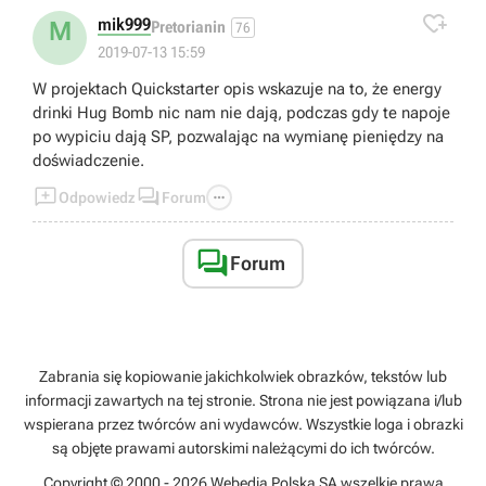

mik999
M
Pretorianin
76
2019-07-13 15:59
W projektach Quickstarter opis wskazuje na to, że energy
drinki Hug Bomb nic nam nie dają, podczas gdy te napoje
po wypiciu dają SP, pozwalając na wymianę pieniędzy na
doświadczenie.



Odpowiedz
Forum

Forum
Zabrania się kopiowanie jakichkolwiek obrazków, tekstów lub
informacji zawartych na tej stronie. Strona nie jest powiązana i/lub
wspierana przez twórców ani wydawców. Wszystkie loga i obrazki
są objęte prawami autorskimi należącymi do ich twórców.
Copyright © 2000 - 2026 Webedia Polska SA wszelkie prawa