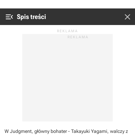


Spis treści
W Judgment, główny bohater - Takayuki Yagami, walczy z