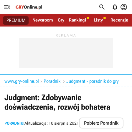




Newsroom
Gry
Rankingi
Listy
Recenzje
PREMIUM
www.gry-online.pl
Poradniki
Judgment - poradnik do gry


Judgment: Zdobywanie
doświadczenia, rozwój bohatera
Pobierz Poradnik
PORADNIKI
Aktualizacja:
10 sierpnia 2021