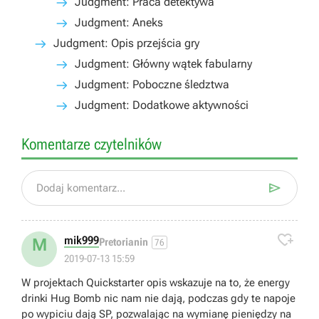
Judgment: Praca detektywa
Judgment: Aneks
Judgment: Opis przejścia gry
Judgment: Główny wątek fabularny
Judgment: Poboczne śledztwa
Judgment: Dodatkowe aktywności
Komentarze czytelników

Dodaj komentarz...

mik999
M
Pretorianin
76
2019-07-13 15:59
W projektach Quickstarter opis wskazuje na to, że energy
drinki Hug Bomb nic nam nie dają, podczas gdy te napoje
po wypiciu dają SP, pozwalając na wymianę pieniędzy na