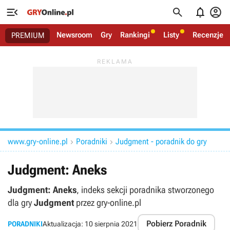




Newsroom
Gry
Rankingi
Listy
Recenzje
PREMIUM
www.gry-online.pl
Poradniki
Judgment - poradnik do gry


Judgment: Aneks
Judgment: Aneks
, indeks sekcji poradnika stworzonego
dla gry
Judgment
przez gry-online.pl
Pobierz Poradnik
PORADNIKI
Aktualizacja:
10 sierpnia 2021