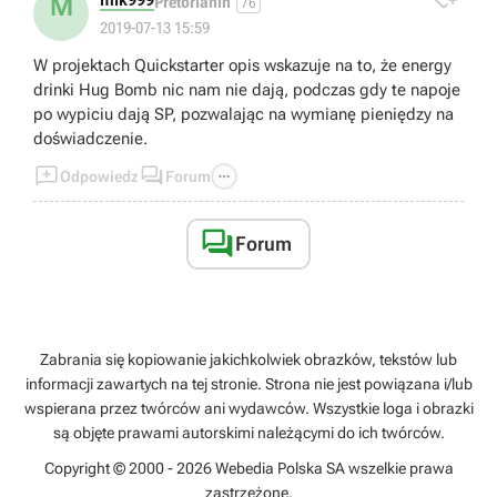
M
Pretorianin
76
2019-07-13 15:59
W projektach Quickstarter opis wskazuje na to, że energy
drinki Hug Bomb nic nam nie dają, podczas gdy te napoje
po wypiciu dają SP, pozwalając na wymianę pieniędzy na
doświadczenie.



Odpowiedz
Forum

Forum
Zabrania się kopiowanie jakichkolwiek obrazków, tekstów lub
informacji zawartych na tej stronie. Strona nie jest powiązana i/lub
wspierana przez twórców ani wydawców. Wszystkie loga i obrazki
są objęte prawami autorskimi należącymi do ich twórców.
Copyright © 2000 - 2026 Webedia Polska SA wszelkie prawa
zastrzeżone.