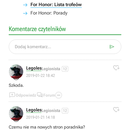
For Honor: Lista trofeów
For Honor: Porady
Komentarze czytelników

Dodaj komentarz...

Legoles
Legionista
12
😢
2019-01-22 18:42
Szkoda.



Odpowiedz
Forum

Legoles
Legionista
12
😢
2019-01-21 14:18
Czemu nie ma nowych stron poradnika?