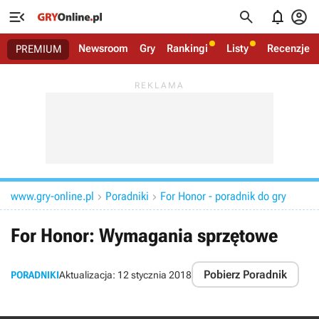




Newsroom
Gry
Rankingi
Listy
Recenzje
PREMIUM
www.gry-online.pl
Poradniki
For Honor - poradnik do gry


For Honor: Wymagania sprzętowe
Pobierz Poradnik
PORADNIKI
Aktualizacja:
12 stycznia 2018