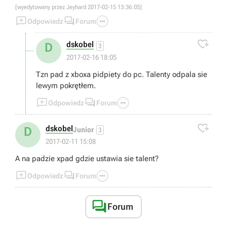
[wyedytowany przez Jeyhard 2017-02-15 13:36:05]



Odpowiedz
Forum

dskobel
D
3
2017-02-16 18:05
Tzn pad z xboxa pidpiety do pc. Talenty odpala sie
lewym pokrętłem.



Odpowiedz
Forum

dskobel
D
Junior
3
2017-02-11 15:08
A na padzie xpad gdzie ustawia sie talent?



Odpowiedz
Forum

Forum