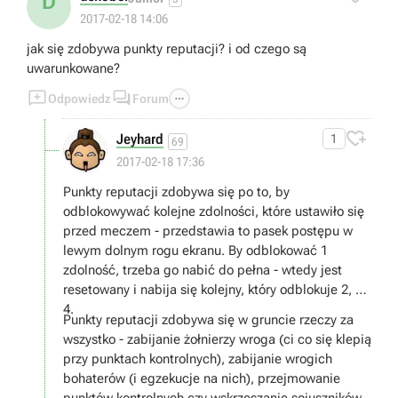
D
2017-02-18 14:06
jak się zdobywa punkty reputacji? i od czego są
uwarunkowane?



Odpowiedz
Forum

Jeyhard
1
69
2017-02-18 17:36
Punkty reputacji zdobywa się po to, by
odblokowywać kolejne zdolności, które ustawiło się
przed meczem - przedstawia to pasek postępu w
lewym dolnym rogu ekranu. By odblokować 1
zdolność, trzeba go nabić do pełna - wtedy jest
resetowany i nabija się kolejny, który odblokuje 2, 3 i
4.
Punkty reputacji zdobywa się w gruncie rzeczy za
wszystko - zabijanie żołnierzy wroga (ci co się klepią
przy punktach kontrolnych), zabijanie wrogich
bohaterów (i egzekucje na nich), przejmowanie