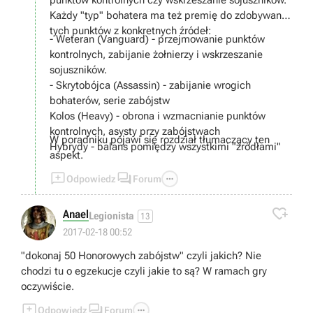
punktów kontrolnych czy wskrzeszanie sojuszników.
Każdy "typ" bohatera ma też premię do zdobywania
tych punktów z konkretnych źródeł:
- Weteran (Vanguard) - przejmowanie punktów
kontrolnych, zabijanie żołnierzy i wskrzeszanie
sojuszników.
- Skrytobójca (Assassin) - zabijanie wrogich
bohaterów, serie zabójstw
Kolos (Heavy) - obrona i wzmacnianie punktów
kontrolnych, asysty przy zabójstwach
W poradniku pojawi się rozdział tłumaczący ten
Hybrydy - balans pomiędzy wszystkimi "źródłami"
aspekt.



Odpowiedz
Forum

Anael
Legionista
13
2017-02-18 00:52
"dokonaj 50 Honorowych zabójstw" czyli jakich? Nie
chodzi tu o egzekucje czyli jakie to są? W ramach gry
oczywiście.



Odpowiedz
Forum