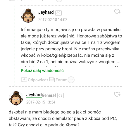

Jeyhard
69
2017-02-18 14:02
Informacja o tym pojawi się co prawda w poradniku,
ale mogę już teraz wyjaśnić. Honorowe zabójstwa to
takie, których dokonujesz w walce 1 na 1 z wrogiem,
jedynie przy pomocy broni. Nie można przeciwnika
wkopać w kolce/ogień/przepaść, nie można się z
nim bić 2 na 1, ani nie można walczyć z wrogiem,
gdy już został raniony przez innego gracza - w takim
Pokaż całą wiadomość
wypadku zabójstwo nie będzie uznane jako



Odpowiedz
Forum
"honorowe".

Jeyhard
Generał
69
2017-02-15 13:34
dskobel nie mam bladego pojęcia jak ci pomóc -
obstawiam, że chodzi o emulator pada z Xboxa pod PC,
tak? Czy chodzi ci o pada do Xboxa?