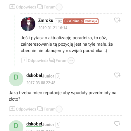



Odpowiedz
Forum

Zmroku
102
GRYOnline.pl
Redakcja
2019-01-21 16:14
Jeśli pytasz o aktualizację poradnika, to cóż,
zainteresowanie tą pozycją jest na tyle małe, że
obecnie nie planujemy rozwijać poradnika. :(



Odpowiedz
Forum

dskobel
D
Junior
3
2017-03-08 22:48
Jaką trzeba mieć reputacje aby wpadały przedmioty na
złoto?



Odpowiedz
Forum

dskobel
D
Junior
3