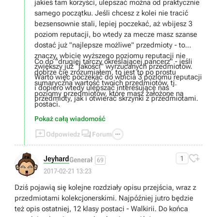
jakieś tam korzyści, ulepszać można od praktycznie
samego początku. Jeśli chcesz z kolei nie tracić
bezsensownie stali, lepiej poczekać, aż wbijesz 3
poziom reputacji, bo wtedy za mecze masz szanse
dostać już "najlepsze możliwe" przedmioty - to
znaczy, wbicie wyższego poziomu reputacji nie
Co do "drugiej tarczy określającej pancerz" - jeśli
zwiększy już "jakości" wyrzucanych przedmiotów.
dobrze cię zrozumiałem, to jest to po prostu
Warto więc poczekać do wbicia 3 poziomu reputacji
sumaryczna wartość twoich przedmiotów, tj.
i dopiero wtedy ulepszać interesujące nas
poziomy przedmiotów, które masz założone na
przedmioty, jak i otwierać skrzynki z przedmiotami.
postaci.
Pokaż całą wiadomość



Odpowiedz
Forum

Jeyhard
1
Generał
69
2017-02-21 13:23
Dziś pojawią się kolejne rozdziały opisu przejścia, wraz z
przedmiotami kolekcjonerskimi. Najpóźniej jutro będzie
też opis ostatniej, 12 klasy postaci - Walkirii. Do końca