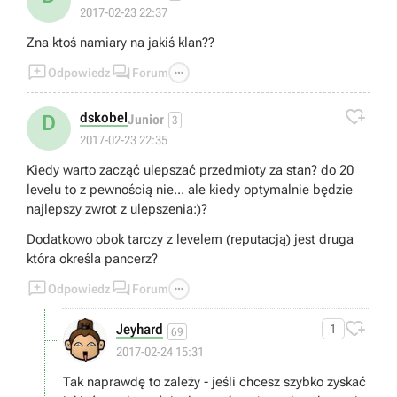
2017-02-23 22:37
Zna ktoś namiary na jakiś klan??



Odpowiedz
Forum

dskobel
D
Junior
3
2017-02-23 22:35
Kiedy warto zacząć ulepszać przedmioty za stan? do 20
levelu to z pewnością nie... ale kiedy optymalnie będzie
najlepszy zwrot z ulepszenia:)?
Dodatkowo obok tarczy z levelem (reputacją) jest druga
która określa pancerz?



Odpowiedz
Forum

Jeyhard
1
69
2017-02-24 15:31
Tak naprawdę to zależy - jeśli chcesz szybko zyskać