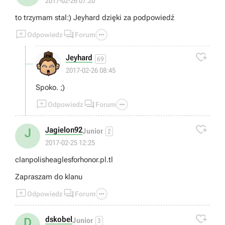
2017-02-26 07:20
to trzymam stal:) Jeyhard dzięki za podpowiedź



Odpowiedz
Forum

Jeyhard
69
2017-02-26 08:45
Spoko. ;)



Odpowiedz
Forum

Jagielon92
J
Junior
2
2017-02-25 12:25
clanpolisheaglesforhonor.pl.tl
Zapraszam do klanu



Odpowiedz
Forum

dskobel
D
Junior
3