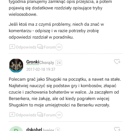
tygodnia planujemy zamknąć opis przejścia, a potem
pojawią się dodatkowe rozdziały opisujące tryby
wieloosobowe.
Jeśli ktoś ma z czymś problemy, niech da znać w
komentarzu - odpiszę i w razie potrzeby zrobię
odpowiedzi rozdział w poradniku.



Odpowiedz
Forum

Gronki
Chorąży
24
2017-02-18 19:37
Polecam grać jako Shugoki na początku, a nawet na stałe.
Najłatwiej nauczyć się podstaw gry i kombosów, złapać
czucie i zachowania bohaterów w walce. Ja zacząłem od
Berserkera, nie żałuję, ale od kiedy pograłem więcej
Shugokim to moje umiejętności na Berserku wzrosły.



Odpowiedz
Forum

dskobel
Junior
3