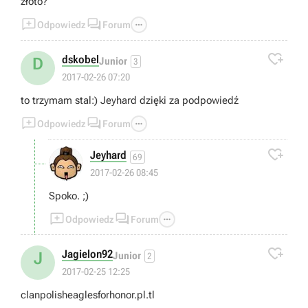
złoto?



Odpowiedz
Forum

dskobel
D
Junior
3
2017-02-26 07:20
to trzymam stal:) Jeyhard dzięki za podpowiedź



Odpowiedz
Forum

Jeyhard
69
2017-02-26 08:45
Spoko. ;)



Odpowiedz
Forum

Jagielon92
J
Junior
2
2017-02-25 12:25
clanpolisheaglesforhonor.pl.tl