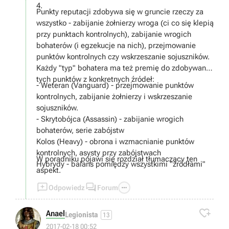
4.
Punkty reputacji zdobywa się w gruncie rzeczy za
wszystko - zabijanie żołnierzy wroga (ci co się klepią
przy punktach kontrolnych), zabijanie wrogich
bohaterów (i egzekucje na nich), przejmowanie
punktów kontrolnych czy wskrzeszanie sojuszników.
Każdy "typ" bohatera ma też premię do zdobywania
tych punktów z konkretnych źródeł:
- Weteran (Vanguard) - przejmowanie punktów
kontrolnych, zabijanie żołnierzy i wskrzeszanie
sojuszników.
- Skrytobójca (Assassin) - zabijanie wrogich
bohaterów, serie zabójstw
Kolos (Heavy) - obrona i wzmacnianie punktów
kontrolnych, asysty przy zabójstwach
W poradniku pojawi się rozdział tłumaczący ten
Hybrydy - balans pomiędzy wszystkimi "źródłami"
aspekt.



Odpowiedz
Forum

Anael
Legionista
13
2017-02-18 00:52