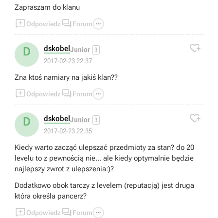
Zapraszam do klanu



Odpowiedz
Forum

dskobel
D
Junior
3
2017-02-23 22:37
Zna ktoś namiary na jakiś klan??



Odpowiedz
Forum

dskobel
D
Junior
3
2017-02-23 22:35
Kiedy warto zacząć ulepszać przedmioty za stan? do 20
levelu to z pewnością nie... ale kiedy optymalnie będzie
najlepszy zwrot z ulepszenia:)?
Dodatkowo obok tarczy z levelem (reputacją) jest druga
która określa pancerz?



Odpowiedz
Forum