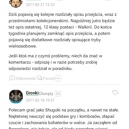
2017-02-21 13:23
Dziś pojawią się kolejne rozdziały opisu przejścia, wraz z
przedmiotami kolekcjonerskimi. Najpóźniej jutro będzie
też opis ostatniej, 12 klasy postaci - Walkirii. Do końca
tygodnia planujemy zamknąć opis przejścia, a potem
pojawią się dodatkowe rozdziały opisujące tryby
wieloosobowe.
Jeśli ktoś ma z czymś problemy, niech da znać w
komentarzu - odpiszę i w razie potrzeby zrobię
odpowiedzi rozdział w poradniku.



Odpowiedz
Forum

Gronki
Chorąży
24
2017-02-18 19:37
Polecam grać jako Shugoki na początku, a nawet na stałe.
Najłatwiej nauczyć się podstaw gry i kombosów, złapać
czucie i zachowania bohaterów w walce. Ja zacząłem od