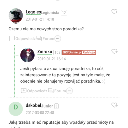

Legoles
Legionista
12
😢
2019-01-21 14:18
Czemu nie ma nowych stron poradnika?



Odpowiedz
Forum

Zmroku
102
GRYOnline.pl
Redakcja
2019-01-21 16:14
Jeśli pytasz o aktualizację poradnika, to cóż,
zainteresowanie tą pozycją jest na tyle małe, że
obecnie nie planujemy rozwijać poradnika. :(



Odpowiedz
Forum

dskobel
D
Junior
3
2017-03-08 22:48
Jaką trzeba mieć reputacje aby wpadały przedmioty na