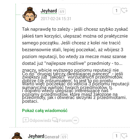

Jeyhard
1
69
2017-02-24 15:31
Tak naprawdę to zależy - jeśli chcesz szybko zyskać
jakieś tam korzyści, ulepszać można od praktycznie
samego początku. Jeśli chcesz z kolei nie tracić
bezsensownie stali, lepiej poczekać, aż wbijesz 3
poziom reputacji, bo wtedy za mecze masz szanse
dostać już "najlepsze możliwe" przedmioty - to
znaczy, wbicie wyższego poziomu reputacji nie
Co do "drugiej tarczy określającej pancerz" - jeśli
zwiększy już "jakości" wyrzucanych przedmiotów.
dobrze cię zrozumiałem, to jest to po prostu
Warto więc poczekać do wbicia 3 poziomu reputacji
sumaryczna wartość twoich przedmiotów, tj.
i dopiero wtedy ulepszać interesujące nas
poziomy przedmiotów, które masz założone na
przedmioty, jak i otwierać skrzynki z przedmiotami.
postaci.
Pokaż całą wiadomość



Odpowiedz
Forum

Jeyhard
1
Generał
69