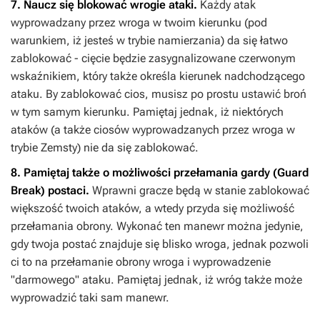
7. Naucz się blokować wrogie ataki.
Każdy atak
wyprowadzany przez wroga w twoim kierunku (pod
warunkiem, iż jesteś w trybie namierzania) da się łatwo
zablokować - cięcie będzie zasygnalizowane czerwonym
wskaźnikiem, który także określa kierunek nadchodzącego
ataku. By zablokować cios, musisz po prostu ustawić broń
w tym samym kierunku. Pamiętaj jednak, iż niektórych
ataków (a także ciosów wyprowadzanych przez wroga w
trybie Zemsty) nie da się zablokować.
8. Pamiętaj także o możliwości przełamania gardy (Guard
Break) postaci.
Wprawni gracze będą w stanie zablokować
większość twoich ataków, a wtedy przyda się możliwość
przełamania obrony. Wykonać ten manewr można jedynie,
gdy twoja postać znajduje się blisko wroga, jednak pozwoli
ci to na przełamanie obrony wroga i wyprowadzenie
"darmowego" ataku. Pamiętaj jednak, iż wróg także może
wyprowadzić taki sam manewr.