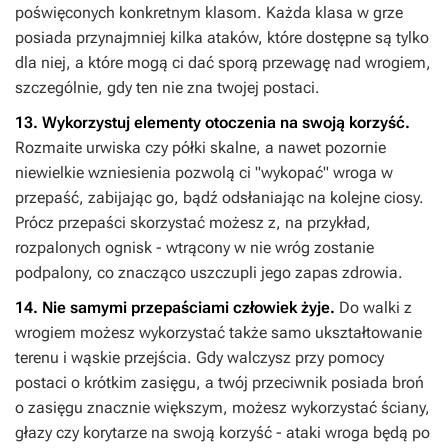
poświęconych konkretnym klasom. Każda klasa w grze
posiada przynajmniej kilka ataków, które dostępne są tylko
dla niej, a które mogą ci dać sporą przewagę nad wrogiem,
szczególnie, gdy ten nie zna twojej postaci.
13. Wykorzystuj elementy otoczenia na swoją korzyść.
Rozmaite urwiska czy półki skalne, a nawet pozornie
niewielkie wzniesienia pozwolą ci "wykopać" wroga w
przepaść, zabijając go, bądź odsłaniając na kolejne ciosy.
Prócz przepaści skorzystać możesz z, na przykład,
rozpalonych ognisk - wtrącony w nie wróg zostanie
podpalony, co znacząco uszczupli jego zapas zdrowia.
14. Nie samymi przepaściami człowiek żyje.
Do walki z
wrogiem możesz wykorzystać także samo ukształtowanie
terenu i wąskie przejścia. Gdy walczysz przy pomocy
postaci o krótkim zasięgu, a twój przeciwnik posiada broń
o zasięgu znacznie większym, możesz wykorzystać ściany,
głazy czy korytarze na swoją korzyść - ataki wroga będą po