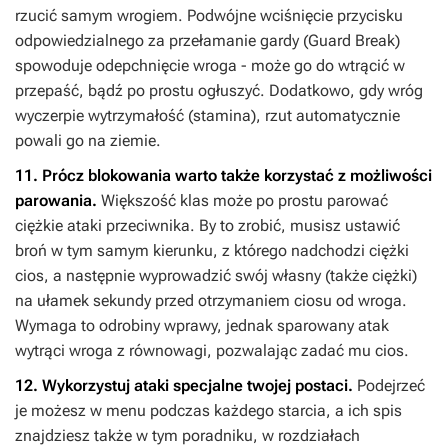
rzucić samym wrogiem. Podwójne wciśnięcie przycisku
odpowiedzialnego za przełamanie gardy (Guard Break)
spowoduje odepchnięcie wroga - może go do wtrącić w
przepaść, bądź po prostu ogłuszyć. Dodatkowo, gdy wróg
wyczerpie wytrzymałość (stamina), rzut automatycznie
powali go na ziemie.
11. Prócz blokowania warto także korzystać z możliwości
parowania.
Większość klas może po prostu parować
ciężkie ataki przeciwnika. By to zrobić, musisz ustawić
broń w tym samym kierunku, z którego nadchodzi ciężki
cios, a następnie wyprowadzić swój własny (także ciężki)
na ułamek sekundy przed otrzymaniem ciosu od wroga.
Wymaga to odrobiny wprawy, jednak sparowany atak
wytrąci wroga z równowagi, pozwalając zadać mu cios.
12. Wykorzystuj ataki specjalne twojej postaci.
Podejrzeć
je możesz w menu podczas każdego starcia, a ich spis
znajdziesz także w tym poradniku, w rozdziałach