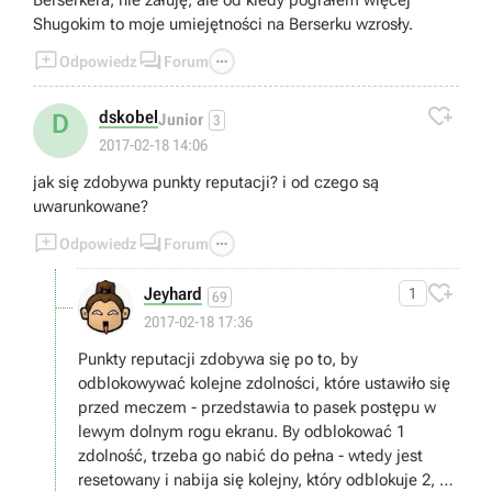
Berserkera, nie żałuję, ale od kiedy pograłem więcej
Shugokim to moje umiejętności na Berserku wzrosły.



Odpowiedz
Forum

dskobel
D
Junior
3
2017-02-18 14:06
jak się zdobywa punkty reputacji? i od czego są
uwarunkowane?



Odpowiedz
Forum

Jeyhard
1
69
2017-02-18 17:36
Punkty reputacji zdobywa się po to, by
odblokowywać kolejne zdolności, które ustawiło się
przed meczem - przedstawia to pasek postępu w
lewym dolnym rogu ekranu. By odblokować 1
zdolność, trzeba go nabić do pełna - wtedy jest
resetowany i nabija się kolejny, który odblokuje 2, 3 i