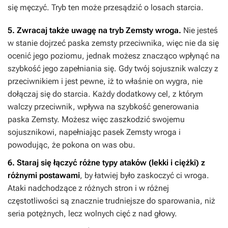
się męczyć. Tryb ten może przesądzić o losach starcia.
5. Zwracaj także uwagę na tryb Zemsty wroga.
Nie jesteś
w stanie dojrzeć paska zemsty przeciwnika, więc nie da się
ocenić jego poziomu, jednak możesz znacząco wpłynąć na
szybkość jego zapełniania się. Gdy twój sojusznik walczy z
przeciwnikiem i jest pewne, iż to właśnie on wygra, nie
dołączaj się do starcia. Każdy dodatkowy cel, z którym
walczy przeciwnik, wpływa na szybkość generowania
paska Zemsty. Możesz więc zaszkodzić swojemu
sojusznikowi, napełniając pasek Zemsty wroga i
powodując, że pokona on was obu.
6. Staraj się łączyć różne typy ataków (lekki i ciężki) z
różnymi postawami
, by łatwiej było zaskoczyć ci wroga.
Ataki nadchodzące z różnych stron i w różnej
częstotliwości są znacznie trudniejsze do sparowania, niż
seria potężnych, lecz wolnych cięć z nad głowy.