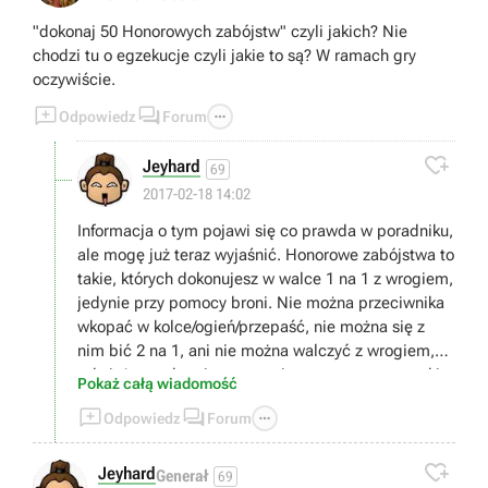
"dokonaj 50 Honorowych zabójstw" czyli jakich? Nie
chodzi tu o egzekucje czyli jakie to są? W ramach gry
oczywiście.



Odpowiedz
Forum

Jeyhard
69
2017-02-18 14:02
Informacja o tym pojawi się co prawda w poradniku,
ale mogę już teraz wyjaśnić. Honorowe zabójstwa to
takie, których dokonujesz w walce 1 na 1 z wrogiem,
jedynie przy pomocy broni. Nie można przeciwnika
wkopać w kolce/ogień/przepaść, nie można się z
nim bić 2 na 1, ani nie można walczyć z wrogiem,
gdy już został raniony przez innego gracza - w takim
Pokaż całą wiadomość
wypadku zabójstwo nie będzie uznane jako



Odpowiedz
Forum
"honorowe".

Jeyhard
Generał
69