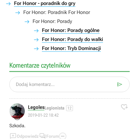
For Honor - poradnik do gry
For Honor: Poradnik For Honor
For Honor: Porady
For Honor: Porady ogólne
For Honor: Porady do walki
For Honor: Tryb Dominacji
Komentarze czytelników

Dodaj komentarz...

Legoles
Legionista
12
😢
2019-01-22 18:42
Szkoda.



Odpowiedz
Forum