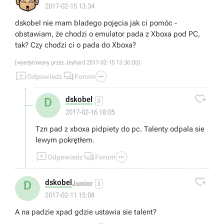
2017-02-15 13:34
dskobel nie mam bladego pojęcia jak ci pomóc -
obstawiam, że chodzi o emulator pada z Xboxa pod PC,
tak? Czy chodzi ci o pada do Xboxa?
[wyedytowany przez Jeyhard 2017-02-15 13:36:05]



Odpowiedz
Forum

dskobel
D
3
2017-02-16 18:05
Tzn pad z xboxa pidpiety do pc. Talenty odpala sie
lewym pokrętłem.



Odpowiedz
Forum

dskobel
D
Junior
3
2017-02-11 15:08
A na padzie xpad gdzie ustawia sie talent?