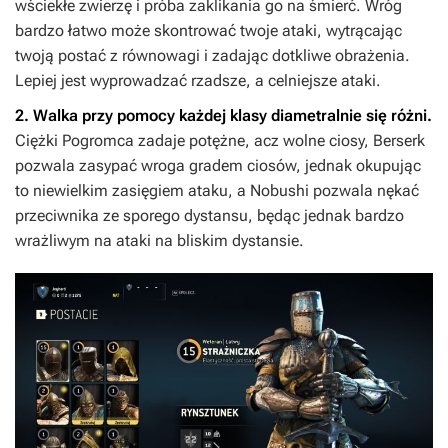
wściekłe zwierzę i próba zaklikania go na śmierć. Wróg
bardzo łatwo może skontrować twoje ataki, wytrącając
twoją postać z równowagi i zadając dotkliwe obrażenia.
Lepiej jest wyprowadzać rzadsze, a celniejsze ataki.
2. Walka przy pomocy każdej klasy diametralnie się różni.
Ciężki Pogromca zadaje potężne, acz wolne ciosy, Berserk
pozwala zasypać wroga gradem ciosów, jednak okupując
to niewielkim zasięgiem ataku, a Nobushi pozwala nękać
przeciwnika ze sporego dystansu, będąc jednak bardzo
wrażliwym na ataki na bliskim dystansie.