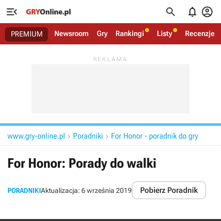




Newsroom
Gry
Rankingi
Listy
Recenzje
PREMIUM
www.gry-online.pl
Poradniki
For Honor - poradnik do gry


For Honor: Porady do walki
Pobierz Poradnik
PORADNIKI
Aktualizacja:
6 września 2019