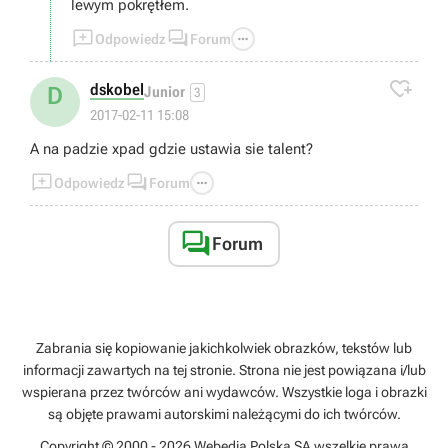
lewym pokrętłem.



Odpowiedz
Forum

dskobel
D
Junior
3
2017-02-11 15:08
A na padzie xpad gdzie ustawia sie talent?



Odpowiedz
Forum

Forum
Zabrania się kopiowanie jakichkolwiek obrazków, tekstów lub
informacji zawartych na tej stronie. Strona nie jest powiązana i/lub
wspierana przez twórców ani wydawców. Wszystkie loga i obrazki
są objęte prawami autorskimi należącymi do ich twórców.
Copyright © 2000 - 2026 Webedia Polska SA wszelkie prawa