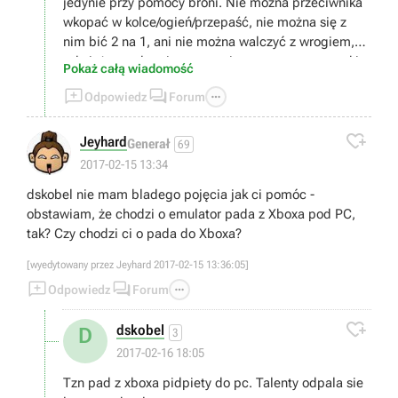
jedynie przy pomocy broni. Nie można przeciwnika
wkopać w kolce/ogień/przepaść, nie można się z
nim bić 2 na 1, ani nie można walczyć z wrogiem,
gdy już został raniony przez innego gracza - w takim
Pokaż całą wiadomość
wypadku zabójstwo nie będzie uznane jako



Odpowiedz
Forum
"honorowe".

Jeyhard
Generał
69
2017-02-15 13:34
dskobel nie mam bladego pojęcia jak ci pomóc -
obstawiam, że chodzi o emulator pada z Xboxa pod PC,
tak? Czy chodzi ci o pada do Xboxa?
[wyedytowany przez Jeyhard 2017-02-15 13:36:05]



Odpowiedz
Forum

dskobel
D
3
2017-02-16 18:05
Tzn pad z xboxa pidpiety do pc. Talenty odpala sie