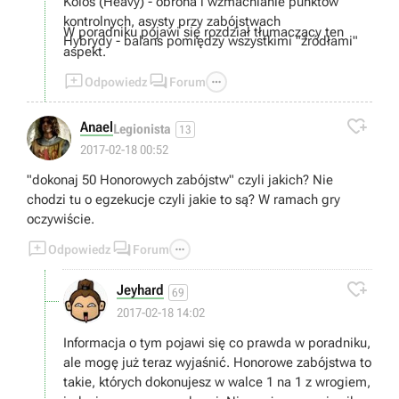
Kolos (Heavy) - obrona i wzmacnianie punktów
kontrolnych, asysty przy zabójstwach
W poradniku pojawi się rozdział tłumaczący ten
Hybrydy - balans pomiędzy wszystkimi "źródłami"
aspekt.



Odpowiedz
Forum

Anael
Legionista
13
2017-02-18 00:52
"dokonaj 50 Honorowych zabójstw" czyli jakich? Nie
chodzi tu o egzekucje czyli jakie to są? W ramach gry
oczywiście.



Odpowiedz
Forum

Jeyhard
69
2017-02-18 14:02
Informacja o tym pojawi się co prawda w poradniku,
ale mogę już teraz wyjaśnić. Honorowe zabójstwa to
takie, których dokonujesz w walce 1 na 1 z wrogiem,