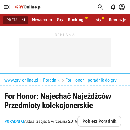




Newsroom
Gry
Rankingi
Listy
Recenzje
PREMIUM
www.gry-online.pl
Poradniki
For Honor - poradnik do gry


For Honor: Najechać Najeźdźców
Przedmioty kolekcjonerskie
Pobierz Poradnik
PORADNIKI
Aktualizacja:
6 września 2019