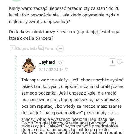
Kiedy warto zacząć ulepszać przedmioty za stan? do 20
levelu to z pewnością nie... ale kiedy optymalnie będzie
najlepszy zwrot z ulepszenia:)?
Dodatkowo obok tarczy z levelem (reputacją) jest druga
która określa pancerz?



Odpowiedz
Forum

Jeyhard
1
69
2017-02-24 15:31
Tak naprawdę to zależy - jeśli chcesz szybko zyskać
jakieś tam korzyści, ulepszać można od praktycznie
samego początku. Jeśli chcesz z kolei nie tracić
bezsensownie stali, lepiej poczekać, aż wbijesz 3
poziom reputacji, bo wtedy za mecze masz szanse
dostać już "najlepsze możliwe" przedmioty - to
znaczy, wbicie wyższego poziomu reputacji nie
Co do "drugiej tarczy określającej pancerz" - jeśli
zwiększy już "jakości" wyrzucanych przedmiotów.
dobrze cię zrozumiałem, to jest to po prostu
Warto więc poczekać do wbicia 3 poziomu reputacji