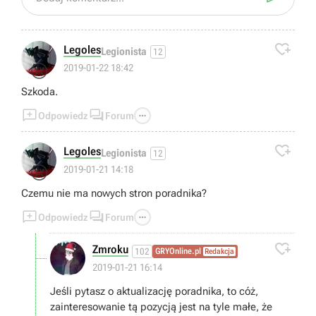

Legoles
Legionista
12
😢
2019-01-22 18:42
Szkoda.



Odpowiedz
Forum

Legoles
Legionista
12
😢
2019-01-21 14:18
Czemu nie ma nowych stron poradnika?



Odpowiedz
Forum

Zmroku
102
GRYOnline.pl
Redakcja
2019-01-21 16:14
Jeśli pytasz o aktualizację poradnika, to cóż,
zainteresowanie tą pozycją jest na tyle małe, że