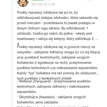
2017-02-18 17:36
Punkty reputacji zdobywa się po to, by
odblokowywać kolejne zdolności, które ustawiło się
przed meczem - przedstawia to pasek postępu w
lewym dolnym rogu ekranu. By odblokować 1
zdolność, trzeba go nabić do pełna - wtedy jest
resetowany i nabija się kolejny, który odblokuje 2, 3 i
4.
Punkty reputacji zdobywa się w gruncie rzeczy za
wszystko - zabijanie żołnierzy wroga (ci co się klepią
przy punktach kontrolnych), zabijanie wrogich
bohaterów (i egzekucje na nich), przejmowanie
punktów kontrolnych czy wskrzeszanie sojuszników.
Każdy "typ" bohatera ma też premię do zdobywania
tych punktów z konkretnych źródeł:
- Weteran (Vanguard) - przejmowanie punktów
kontrolnych, zabijanie żołnierzy i wskrzeszanie
sojuszników.
- Skrytobójca (Assassin) - zabijanie wrogich
bohaterów, serie zabójstw