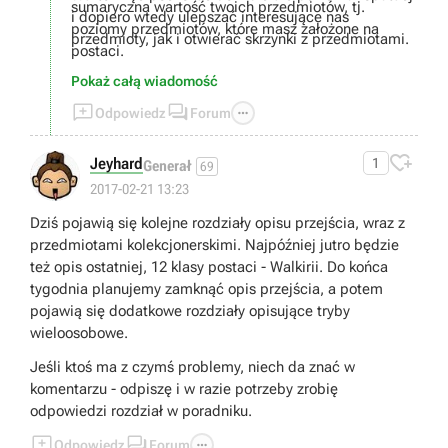
sumaryczna wartość twoich przedmiotów, tj.
i dopiero wtedy ulepszać interesujące nas
poziomy przedmiotów, które masz założone na
przedmioty, jak i otwierać skrzynki z przedmiotami.
postaci.
Pokaż całą wiadomość



Odpowiedz
Forum

Jeyhard
1
Generał
69
2017-02-21 13:23
Dziś pojawią się kolejne rozdziały opisu przejścia, wraz z
przedmiotami kolekcjonerskimi. Najpóźniej jutro będzie
też opis ostatniej, 12 klasy postaci - Walkirii. Do końca
tygodnia planujemy zamknąć opis przejścia, a potem
pojawią się dodatkowe rozdziały opisujące tryby
wieloosobowe.
Jeśli ktoś ma z czymś problemy, niech da znać w
komentarzu - odpiszę i w razie potrzeby zrobię
odpowiedzi rozdział w poradniku.



Odpowiedz
Forum