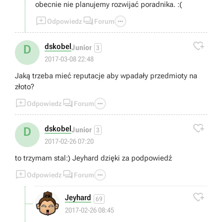
obecnie nie planujemy rozwijać poradnika. :(



Odpowiedz
Forum

dskobel
D
Junior
3
2017-03-08 22:48
Jaką trzeba mieć reputacje aby wpadały przedmioty na
złoto?



Odpowiedz
Forum

dskobel
D
Junior
3
2017-02-26 07:20
to trzymam stal:) Jeyhard dzięki za podpowiedź



Odpowiedz
Forum

Jeyhard
69
2017-02-26 08:45