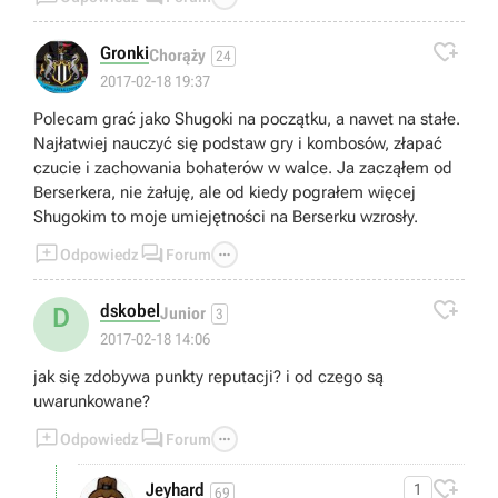

Gronki
Chorąży
24
2017-02-18 19:37
Polecam grać jako Shugoki na początku, a nawet na stałe.
Najłatwiej nauczyć się podstaw gry i kombosów, złapać
czucie i zachowania bohaterów w walce. Ja zacząłem od
Berserkera, nie żałuję, ale od kiedy pograłem więcej
Shugokim to moje umiejętności na Berserku wzrosły.



Odpowiedz
Forum

dskobel
D
Junior
3
2017-02-18 14:06
jak się zdobywa punkty reputacji? i od czego są
uwarunkowane?



Odpowiedz
Forum

Jeyhard
1
69