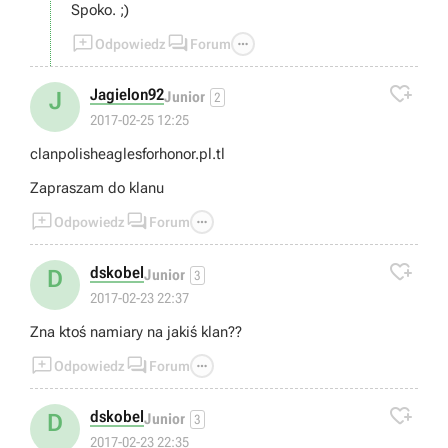
Spoko. ;)



Odpowiedz
Forum

Jagielon92
J
Junior
2
2017-02-25 12:25
clanpolisheaglesforhonor.pl.tl
Zapraszam do klanu



Odpowiedz
Forum

dskobel
D
Junior
3
2017-02-23 22:37
Zna ktoś namiary na jakiś klan??



Odpowiedz
Forum

dskobel
D
Junior
3
2017-02-23 22:35