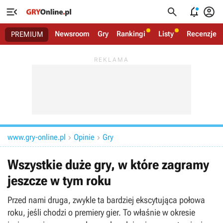




Newsroom
Gry
Rankingi
Listy
Recenzje
PREMIUM
www.gry-online.pl
Opinie
Gry


Wszystkie duże gry, w które zagramy
jeszcze w tym roku
Przed nami druga, zwykle ta bardziej ekscytująca połowa
roku, jeśli chodzi o premiery gier. To właśnie w okresie