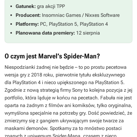
Gatunek:
gra akcji TPP
Producent:
Insomniac Games / Nixxes Software
Platformy:
PC, PlayStation 5, PlayStation 4
Planowana data premiery:
12 sierpnia
O czym jest Marvel’s Spider-Man?
Niespodzianki żadnej nie będzie – to po prostu pecetowa
wersja gry z 2018 roku, pierwotnie tytułu ekskluzywnego
dla PlayStation 4 i nieco upiększonego na PlayStation 5.
Zgodnie z nową strategią firmy Sony to kolejna pozycja z jej
portfolio, która ląduje w końcu na pecetach. Fabuła nie jest
oparta na żadnym z filmów ani komiksów, tylko oryginalna,
wymyślona specjalnie na potrzeby gry. Dość powiedzieć, że
zmierzymy się z gangiem ukrywającym swoje twarze za
maskami demonów. Spotkamy za to mnóstwo postaci
znanych z uniwersum
Spider-Mana
, czasem z nieco