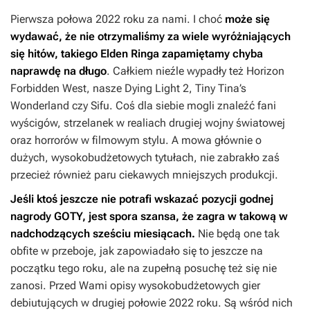
Pierwsza połowa 2022 roku za nami. I choć
może się
wydawać, że nie otrzymaliśmy za wiele wyróżniających
się hitów, takiego
Elden Ringa
zapamiętamy chyba
naprawdę na długo
. Całkiem nieźle wypadły też
Horizon
Forbidden West
, nasze
Dying Light 2
,
Tiny Tina’s
Wonderland
czy
Sifu
. Coś dla siebie mogli znaleźć fani
wyścigów, strzelanek w realiach drugiej wojny światowej
oraz horrorów w filmowym stylu. A mowa głównie o
dużych, wysokobudżetowych tytułach, nie zabrakło zaś
przecież również paru ciekawych mniejszych produkcji.
Jeśli ktoś jeszcze nie potrafi wskazać pozycji godnej
nagrody GOTY, jest spora szansa, że zagra w takową w
nadchodzących sześciu miesiącach.
Nie będą one tak
obfite w przeboje, jak zapowiadało się to jeszcze na
początku tego roku, ale na zupełną posuchę też się nie
zanosi. Przed Wami opisy wysokobudżetowych gier
debiutujących w drugiej połowie 2022 roku. Są wśród nich