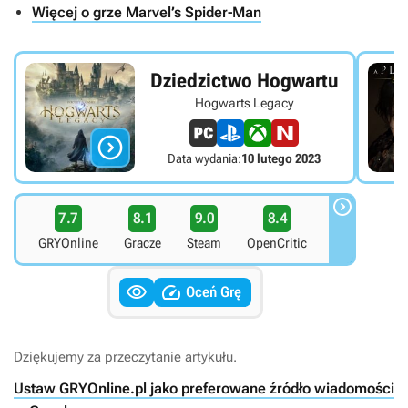
Więcej o grze Marvel’s Spider-Man
Dziedzictwo Hogwartu
Hogwarts Legacy

Data wydania:
10 lutego 2023

7.7
8.1
9.0
8.4
GRYOnline
Gracze
Steam
OpenCritic


Oceń Grę
Dziękujemy za przeczytanie artykułu.
Ustaw GRYOnline.pl jako preferowane źródło wiadomości