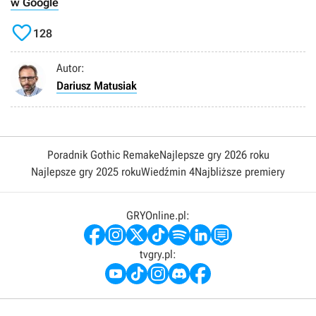
w Google

128
Autor:
Dariusz Matusiak
Poradnik Gothic Remake
Najlepsze gry 2026 roku
Najlepsze gry 2025 roku
Wiedźmin 4
Najbliższe premiery
GRYOnline.pl:
tvgry.pl: