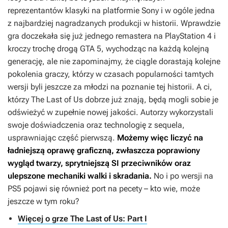
reprezentantów klasyki na platformie Sony i w ogóle jedna
z najbardziej nagradzanych produkcji w historii. Wprawdzie
gra doczekała się już jednego remastera na PlayStation 4 i
kroczy trochę drogą
GTA 5
, wychodząc na każdą kolejną
generację, ale nie zapominajmy, że ciągle dorastają kolejne
pokolenia graczy, którzy w czasach popularności tamtych
wersji byli jeszcze za młodzi na poznanie tej historii. A ci,
którzy
The Last of Us
dobrze już znają, będą mogli sobie je
odświeżyć w zupełnie nowej jakości. Autorzy wykorzystali
swoje doświadczenia oraz technologię z sequela,
usprawniając część pierwszą.
Możemy więc liczyć na
ładniejszą oprawę graficzną, zwłaszcza poprawiony
wygląd twarzy, sprytniejszą SI przeciwników oraz
ulepszone mechaniki walki i skradania.
No i po wersji na
PS5 pojawi się również port na pecety – kto wie, może
jeszcze w tym roku?
Więcej o grze The Last of Us: Part I