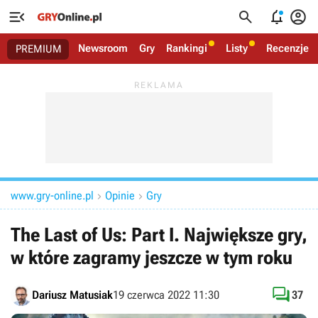




Newsroom
Gry
Rankingi
Listy
Recenzje
PREMIUM
www.gry-online.pl
Opinie
Gry


The Last of Us: Part I. Największe gry,
w które zagramy jeszcze w tym roku

Dariusz Matusiak
19 czerwca 2022 11:30
37