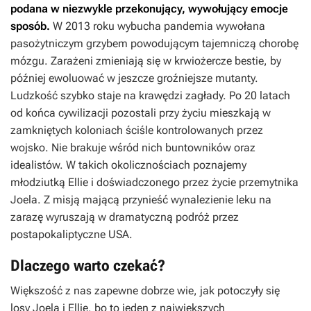
podana w niezwykle przekonujący, wywołujący emocje
sposób.
W 2013 roku wybucha pandemia wywołana
pasożytniczym grzybem powodującym tajemniczą chorobę
mózgu. Zarażeni zmieniają się w krwiożercze bestie, by
później ewoluować w jeszcze groźniejsze mutanty.
Ludzkość szybko staje na krawędzi zagłady. Po 20 latach
od końca cywilizacji pozostali przy życiu mieszkają w
zamkniętych koloniach ściśle kontrolowanych przez
wojsko. Nie brakuje wśród nich buntowników oraz
idealistów. W takich okolicznościach poznajemy
młodziutką Ellie i doświadczonego przez życie przemytnika
Joela. Z misją mającą przynieść wynalezienie leku na
zarazę wyruszają w dramatyczną podróż przez
postapokaliptyczne USA.
Dlaczego warto czekać?
Większość z nas zapewne dobrze wie, jak potoczyły się
losy Joela i Ellie, bo to jeden z największych