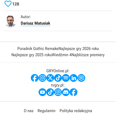

128
Autor:
Dariusz Matusiak
Poradnik Gothic Remake
Najlepsze gry 2026 roku
Najlepsze gry 2025 roku
Wiedźmin 4
Najbliższe premiery
GRYOnline.pl:
tvgry.pl:
O nas
Regulamin
Polityka redakcyjna