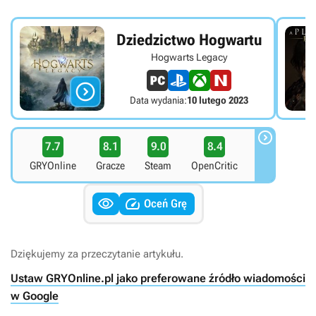
Dziedzictwo Hogwartu
Hogwarts Legacy

Data wydania:
10 lutego 2023

7.7
8.1
9.0
8.4
GRYOnline
Gracze
Steam
OpenCritic


Oceń Grę
Dziękujemy za przeczytanie artykułu.
Ustaw GRYOnline.pl jako preferowane źródło wiadomości
w Google