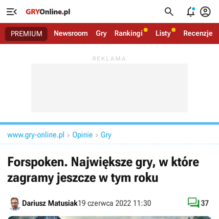




Newsroom
Gry
Rankingi
Listy
Recenzje
PREMIUM
www.gry-online.pl
Opinie
Gry


Forspoken. Największe gry, w które
zagramy jeszcze w tym roku

Dariusz Matusiak
19 czerwca 2022 11:30
37