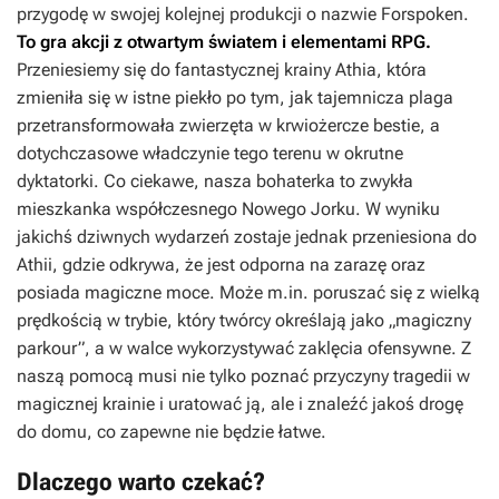
przygodę w swojej kolejnej produkcji o nazwie
Forspoken
.
To gra akcji z otwartym światem i elementami RPG.
Przeniesiemy się do fantastycznej krainy Athia, która
zmieniła się w istne piekło po tym, jak tajemnicza plaga
przetransformowała zwierzęta w krwiożercze bestie, a
dotychczasowe władczynie tego terenu w okrutne
dyktatorki. Co ciekawe, nasza bohaterka to zwykła
mieszkanka współczesnego Nowego Jorku. W wyniku
jakichś dziwnych wydarzeń zostaje jednak przeniesiona do
Athii, gdzie odkrywa, że jest odporna na zarazę oraz
posiada magiczne moce. Może m.in. poruszać się z wielką
prędkością w trybie, który twórcy określają jako „magiczny
parkour”, a w walce wykorzystywać zaklęcia ofensywne. Z
naszą pomocą musi nie tylko poznać przyczyny tragedii w
magicznej krainie i uratować ją, ale i znaleźć jakoś drogę
do domu, co zapewne nie będzie łatwe.
Dlaczego warto czekać?