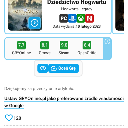
Dziedzictwo Hogwartu
Hogwarts Legacy

Data wydania:
10 lutego 2023

7.7
8.1
9.0
8.4
GRYOnline
Gracze
Steam
OpenCritic


Oceń Grę
Dziękujemy za przeczytanie artykułu.
Ustaw GRYOnline.pl jako preferowane źródło wiadomości
w Google

128