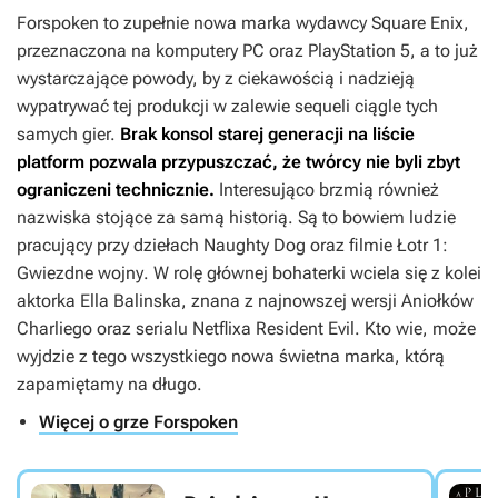
Forspoken
to zupełnie nowa marka wydawcy Square Enix,
przeznaczona na komputery PC oraz PlayStation 5, a to już
wystarczające powody, by z ciekawością i nadzieją
wypatrywać tej produkcji w zalewie sequeli ciągle tych
samych gier.
Brak konsol starej generacji na liście
platform pozwala przypuszczać, że twórcy nie byli zbyt
ograniczeni technicznie.
Interesująco brzmią również
nazwiska stojące za samą historią. Są to bowiem ludzie
pracujący przy dziełach Naughty Dog oraz filmie
Łotr 1:
Gwiezdne wojny
. W rolę głównej bohaterki wciela się z kolei
aktorka Ella Balinska, znana z najnowszej wersji
Aniołków
Charliego
oraz serialu Netflixa
Resident Evil
. Kto wie, może
wyjdzie z tego wszystkiego nowa świetna marka, którą
zapamiętamy na długo.
Więcej o grze Forspoken