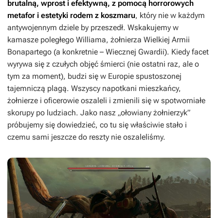
brutalną, wprost i efektywną, z pomocą horrorowych
metafor i estetyki rodem z koszmaru
, który nie w każdym
antywojennym dziele by przeszedł. Wskakujemy w
kamasze poległego Williama, żołnierza Wielkiej Armii
Bonapartego (a konkretnie – Wiecznej Gwardii). Kiedy facet
wyrywa się z czułych objęć śmierci (nie ostatni raz, ale o
tym za moment), budzi się w Europie spustoszonej
tajemniczą plagą. Wszyscy napotkani mieszkańcy,
żołnierze i oficerowie oszaleli i zmienili się w spotworniałe
skorupy po ludziach. Jako nasz „ołowiany żołnierzyk”
próbujemy się dowiedzieć, co tu się właściwie stało i
czemu sami jeszcze do reszty nie oszaleliśmy.