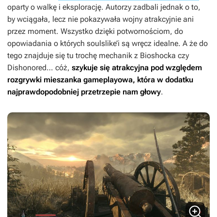
oparty o walkę i eksplorację. Autorzy zadbali jednak o to,
by wciągała, lecz nie pokazywała wojny atrakcyjnie ani
przez moment. Wszystko dzięki potwornościom, do
opowiadania o których soulslike’i są wręcz idealne. A że do
tego znajduje się tu trochę mechanik z
Bioshocka
czy
Dishonored
… cóż,
szykuje się atrakcyjna pod względem
rozgrywki mieszanka gameplayowa, która w dodatku
najprawdopodobniej przetrzepie nam głowy
.