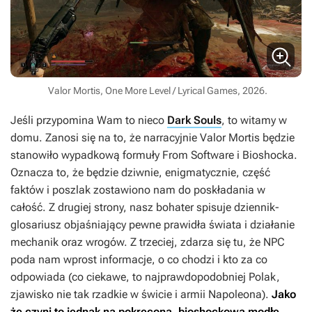
Valor Mortis, One More Level / Lyrical Games, 2026.
Jeśli przypomina Wam to nieco
Dark Souls
, to witamy w
domu. Zanosi się na to, że narracyjnie
Valor Mortis
będzie
stanowiło wypadkową formuły From Software i
Bioshocka
.
Oznacza to, że będzie dziwnie, enigmatycznie, część
faktów i poszlak zostawiono nam do poskładania w
całość. Z drugiej strony, nasz bohater spisuje dziennik-
glosariusz objaśniający pewne prawidła świata i działanie
mechanik oraz wrogów. Z trzeciej, zdarza się tu, że NPC
poda nam wprost informacje, o co chodzi i kto za co
odpowiada (co ciekawe, to najprawdopodobniej Polak,
zjawisko nie tak rzadkie w świcie i armii Napoleona).
Jako
że czyni to jednak na pokręconą, bioshockową modłę,