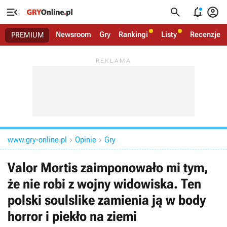




Newsroom
Gry
Rankingi
Listy
Recenzje
PREMIUM
www.gry-online.pl
Opinie
Gry


Valor Mortis zaimponowało mi tym,
że nie robi z wojny widowiska. Ten
polski soulslike zamienia ją w body
horror i piekło na ziemi