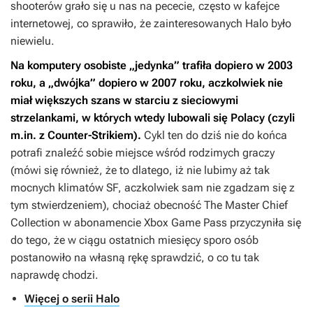
shooterów grało się u nas na pececie, często w kafejce
internetowej, co sprawiło, że zainteresowanych
Halo
było
niewielu.
Na komputery osobiste „jedynka” trafiła dopiero w 2003
roku, a „dwójka” dopiero w 2007 roku, aczkolwiek nie
miał większych szans w starciu z sieciowymi
strzelankami, w których wtedy lubowali się Polacy (czyli
m.in. z
Counter-Strikiem
).
Cykl ten do dziś nie do końca
potrafi znaleźć sobie miejsce wśród rodzimych graczy
(mówi się również, że to dlatego, iż nie lubimy aż tak
mocnych klimatów SF, aczkolwiek sam nie zgadzam się z
tym stwierdzeniem), chociaż obecność
The Master Chief
Collection
w abonamencie Xbox Game Pass przyczyniła się
do tego, że w ciągu ostatnich miesięcy sporo osób
postanowiło na własną rękę sprawdzić, o co tu tak
naprawdę chodzi.
Więcej o serii Halo