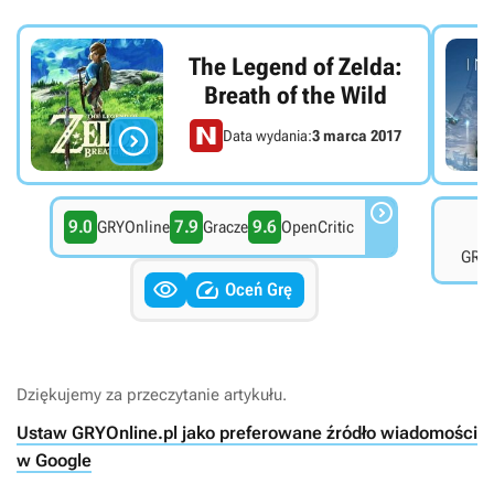
The Legend of Zelda:
Breath of the Wild

Data wydania:
3 marca 2017

9.0
7.9
9.6
7
GRYOnline
Gracze
OpenCritic
GRYO


Oceń Grę
Dziękujemy za przeczytanie artykułu.
Ustaw GRYOnline.pl jako preferowane źródło wiadomości
w Google