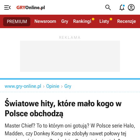




Newsroom
Gry
Rankingi
Listy
Recenzje
PREMIUM
www.gry-online.pl
Opinie
Gry


Światowe hity, które mało kogo w
Polsce obchodzą
Master Chief? To to którym oni gotują? W Polsce serie Halo,
Madden, czy Donkey Kong nie zdobyły nawet połowy tej