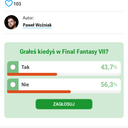

103
Autor:
Paweł Woźniak
Grałeś kiedyś w Final Fantasy VII?
43,7
%
Tak
56,3
%
Nie