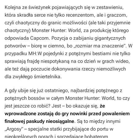
Kolejna ze świeżynek pojawiających się w zestawieniu,
która skradła serce nie tylko recenzentom, ale i graczom,
czyli chaotyczny do granic możliwości (ale taki przyjemnie
chaotyczny)
Monster Hunter: World,
za produkcję którego
odpowiada Capcom. Pozycja o zabijaniu gigantycznych
potworów – biorę w ciemno, bo „rozmiar ma znaczenie”. W
przypadku
MH:W
pojedynki z potężnymi bestiami nie tylko
sprawiają frajdę niespotykaną na co dzień w grach wideo,
ale też dają poczucie dokonywania rzeczy niemożliwych
dla zwykłego śmiertelnika.
A gdy ubije się już ostatniego, najbardziej potężnego z
potężnych bossów w całym
Monster Hunter: World
, to czy
jest jeszcze co robić? Jest – bo okazuje się,
że
wprowadzone zostają do gry nowinki przed powaleniem
finałowej paskudy nieosiągalne
. Są to między innymi
„Argosy” – specjalne statki przybijające do portu w
nieokreślonych porach i sprzedające bohaterom