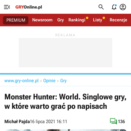




Newsroom
Gry
Rankingi
Listy
Recenzje
PREMIUM
www.gry-online.pl
Opinie
Gry


Monster Hunter: World. Singlowe gry,
w które warto grać po napisach

Michał Pajda
16 lipca 2021 16:11
136