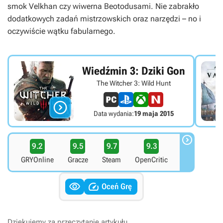
smok Velkhan czy wiwerna Beotodusami. Nie zabrakło
dodatkowych zadań mistrzowskich oraz narzędzi – no i
oczywiście wątku fabularnego.
Wiedźmin 3: Dziki Gon
The Witcher 3: Wild Hunt

Data wydania:
19 maja 2015

9.2
9.5
9.7
9.3
GRYOnline
Gracze
Steam
OpenCritic


Oceń Grę
Dziękujemy za przeczytanie artykułu.