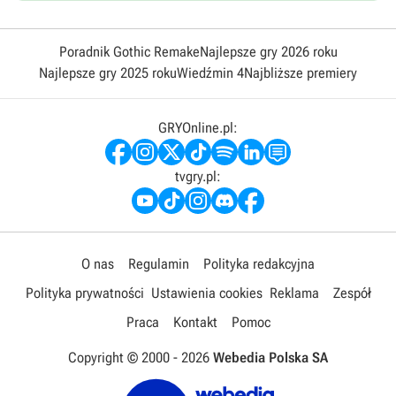
Poradnik Gothic Remake
Najlepsze gry 2026 roku
Najlepsze gry 2025 roku
Wiedźmin 4
Najbliższe premiery
GRYOnline.pl:
tvgry.pl:
O nas
Regulamin
Polityka redakcyjna
Polityka prywatności
Ustawienia cookies
Reklama
Zespół
Praca
Kontakt
Pomoc
Copyright © 2000 -
2026
Webedia Polska SA