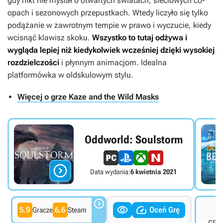
gdy nikt nie myślał o otwartych światach, sieciowych co-
opach i sezonowych przepustkach. Wtedy liczyło się tylko
podążanie w zawrotnym tempie w prawo i wyczucie, kiedy
wcisnąć klawisz skoku.
Wszystko to tutaj odżywa i
wygląda lepiej niż kiedykolwiek wcześniej dzięki wysokiej
rozdzielczości
i płynnym animacjom. Idealna
platformówka w oldskulowym stylu.
Więcej o grze Kaze and the Wild Masks
Oddworld: Soulstorm

Data wydania:
6 kwietnia 2021



6
5.9
6.6
Oceń Grę
Gracze
Steam