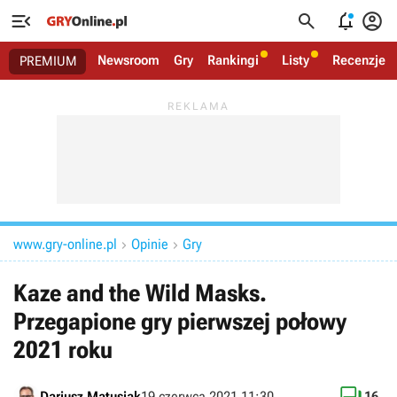




Newsroom
Gry
Rankingi
Listy
Recenzje
PREMIUM
www.gry-online.pl
Opinie
Gry


Kaze and the Wild Masks.
Przegapione gry pierwszej połowy
2021 roku
Dariusz Matusiak
19 czerwca 2021 11:30
16