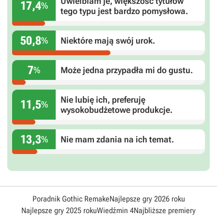
Uwielbiam je, większość tytułów
17,4
%
tego typu jest bardzo pomysłowa.
50,8
%
Niektóre mają swój urok.
7
%
Może jedna przypadła mi do gustu.
Nie lubię ich, preferuję
11,5
%
wysokobudżetowe produkcje.
13,3
%
Nie mam zdania na ich temat.
Poradnik Gothic Remake
Najlepsze gry 2026 roku
Najlepsze gry 2025 roku
Wiedźmin 4
Najbliższe premiery