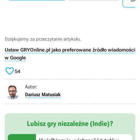
GRYO
Dziękujemy za przeczytanie artykułu.
Ustaw GRYOnline.pl jako preferowane źródło wiadomości
w Google

54
Autor:
Dariusz Matusiak
Lubisz gry niezależne (Indie)?