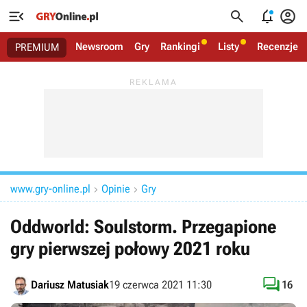




Newsroom
Gry
Rankingi
Listy
Recenzje
PREMIUM
www.gry-online.pl
Opinie
Gry


Oddworld: Soulstorm. Przegapione
gry pierwszej połowy 2021 roku

Dariusz Matusiak
19 czerwca 2021 11:30
16