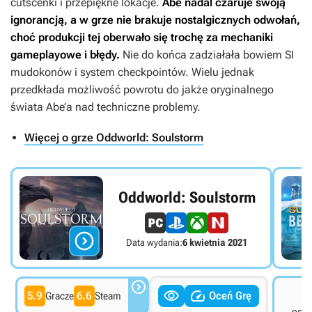
cutscenki i przepiękne lokacje.
Abe nadal czaruje swoją
ignorancją, a w grze nie brakuje nostalgicznych odwołań,
choć produkcji tej oberwało się trochę za mechaniki
gameplayowe i błędy.
Nie do końca zadziałała bowiem SI
mudokonów i system checkpointów. Wielu jednak
przedkłada możliwość powrotu do jakże oryginalnego
świata Abe’a nad techniczne problemy.
Więcej o grze Oddworld: Soulstorm
Oddworld: Soulstorm

Data wydania:
6 kwietnia 2021



6
5.9
6.6
Oceń Grę
Gracze
Steam