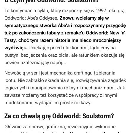
To kontynuacja cyklu, który rozpoczął się w 1997 roku grą
Oddworld: Abe’s Oddysee
.
Znowu wcielamy się w
sympatycznego stworka Abe’a i rozpoczynamy przygodę
tuż po zakończeniu fabuły z remake’u
Oddworld: New ’n’
Tasty
,
choć tym razem historia ma nieco mroczniejszy
wydźwięk.
Uciekając przed glukkonami, lądujemy na
pustyni bez jedzenia oraz picia, ale ratunkiem okazuje się
pewien uzależniający napój...
Nowością w serii jest mechanika craftingu i zbierania
lootu. Nie zabrakło skradania się, rozwiązywania zagadek
logicznych i manipulowania różnymi mechanizmami. Jak
zawsze możemy też korzystać ze współpracy z innymi
mudokonami, wydając im proste rozkazy.
Za co chwalą grę Oddworld: Soulstorm?
Głównie za oprawę graficzną, rewelacyjnie wykonane