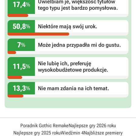
Uwielbiam je, większość tytułów
17,4
%
tego typu jest bardzo pomysłowa.
50,8
%
Niektóre mają swój urok.
7
%
Może jedna przypadła mi do gustu.
Nie lubię ich, preferuję
11,5
%
wysokobudżetowe produkcje.
13,3
%
Nie mam zdania na ich temat.
Poradnik Gothic Remake
Najlepsze gry 2026 roku
Najlepsze gry 2025 roku
Wiedźmin 4
Najbliższe premiery