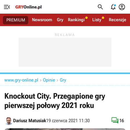




Newsroom
Gry
Rankingi
Listy
Recenzje
PREMIUM
www.gry-online.pl
Opinie
Gry


Knockout City. Przegapione gry
pierwszej połowy 2021 roku

Dariusz Matusiak
19 czerwca 2021 11:30
16