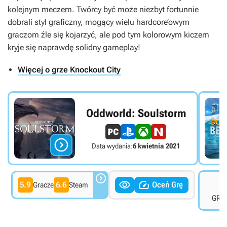
kolejnym meczem. Twórcy być może niezbyt fortunnie
dobrali styl graficzny, mogący wielu hardcore’owym
graczom źle się kojarzyć, ale pod tym kolorowym kiczem
kryje się naprawdę solidny gameplay!
Więcej o grze Knockout City
Oddworld: Soulstorm

Data wydania:
6 kwietnia 2021



6
5.9
6.6
Oceń Grę
Gracze
Steam
GRYO