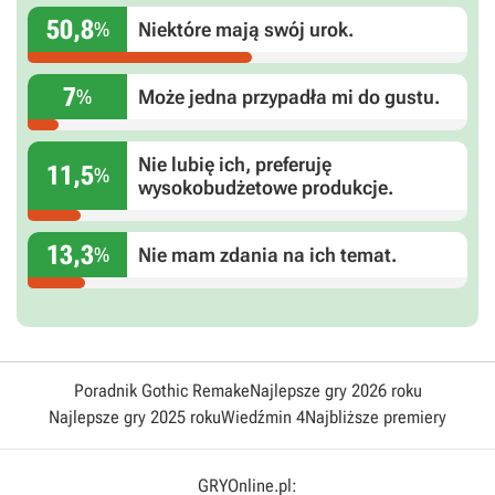
50,8
%
Niektóre mają swój urok.
7
%
Może jedna przypadła mi do gustu.
Nie lubię ich, preferuję
11,5
%
wysokobudżetowe produkcje.
13,3
%
Nie mam zdania na ich temat.
Poradnik Gothic Remake
Najlepsze gry 2026 roku
Najlepsze gry 2025 roku
Wiedźmin 4
Najbliższe premiery
GRYOnline.pl: