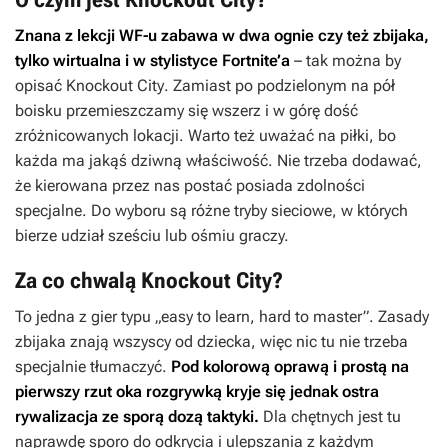
Znana z lekcji WF-u zabawa w dwa ognie czy też zbijaka,
tylko wirtualna i w stylistyce
Fortnite’a
– tak można by
opisać
Knockout City
. Zamiast po podzielonym na pół
boisku przemieszczamy się wszerz i w górę dość
zróżnicowanych lokacji. Warto też uważać na piłki, bo
każda ma jakąś dziwną właściwość. Nie trzeba dodawać,
że kierowana przez nas postać posiada zdolności
specjalne. Do wyboru są różne tryby sieciowe, w których
bierze udział sześciu lub ośmiu graczy.
Za co chwalą Knockout City?
To jedna z gier typu „easy to learn, hard to master”. Zasady
zbijaka znają wszyscy od dziecka, więc nic tu nie trzeba
specjalnie tłumaczyć.
Pod kolorową oprawą i prostą na
pierwszy rzut oka rozgrywką kryje się jednak ostra
rywalizacja ze sporą dozą taktyki.
Dla chętnych jest tu
naprawdę sporo do odkrycia i ulepszania z każdym