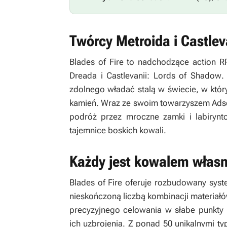
Twórcy Metroida i Castlev
Blades of Fire
to nadchodzące action R
Dreada
i
Castlevanii: Lords of Shadow
.
zdolnego władać stalą w świecie, w któr
kamień. Wraz ze swoim towarzyszem Adso
podróż przez mroczne zamki i labirynto
tajemnice boskich kowali.
Każdy jest kowalem własn
Blades of Fire
oferuje rozbudowany syste
nieskończoną liczbą kombinacji materiałów
precyzyjnego celowania w słabe punkty
ich uzbrojenia. Z ponad 50 unikalnymi ty