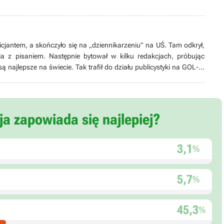
icjantem, a skończyło się na „dziennikarzeniu” na UŚ. Tam odkrył,
a z pisaniem. Następnie bytował w kilku redakcjach, próbując
 najlepsze na świecie. Tak trafił do działu publicystyki na GOL-u,
ją misję – bez większych sukcesów. W przerwach od walenia z axa
ię w wirtualnego farmera. Nie mając własnego ogródka, zadowala
ęci go też jazda na rowerze, zaś czytać lubi mangę i fantastykę. A
ca, gdzie zresztą mieszka i z czego jest dumny!
a zapowiada się najlepiej?
3,1
%
5,7
%
45,3
%