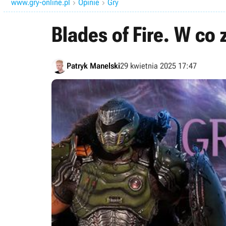
www.gry-online.pl
Opinie
Gry


Blades of Fire. W co
Patryk Manelski
29 kwietnia 2025 17:47