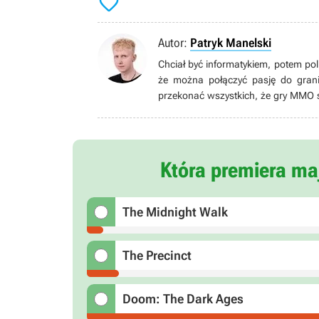

Autor:
Patryk Manelski
Chciał być informatykiem, potem pol
że można połączyć pasję do grani
przekonać wszystkich, że gry MMO są
gdzie niestrudzenie kontynuuje swo
hoduje cyfrowe pomidory, bawiąc s
się opieką nad drzewkiem bonsai. Kr
co najważniejsze, pochodzi z Sosnow
Która premiera maj
The Midnight Walk
The Precinct
Doom: The Dark Ages