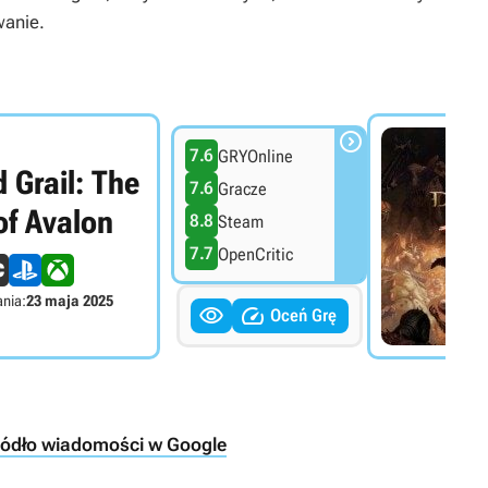
wanie.

7.6
GRYOnline
 Grail: The
7.6
Gracze
of Avalon
8.8
Steam
7.7
OpenCritic
nia:
23 maja 2025


Oceń Grę
ródło wiadomości w Google