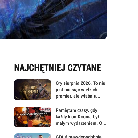
NAJCHĘTNIEJ CZYTANE
Gry sierpnia 2026. To nie
jest miesiąc wielkich
premier, ale właśnie
dlatego warto przyjrzeć
mu się uważniej
Pamiętam czasy, gdy
każdy klon Dooma był
małym wydarzeniem. Oto
moje mniej oczywiste
FPS-y lat 90.
GTA 6 prawdopodobnie