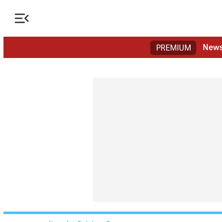

New
PREMIUM