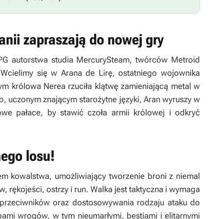
anii zapraszają do nowej gry
PG autorstwa studia MercurySteam, twórców
Metroid
 Wcielimy się w Arana de Lirę, ostatniego wojownika
ym królowa Nerea rzuciła klątwę zamieniającą metal w
, uczonym znającym starożytne języki, Aran wyruszy w
we pałace, by stawić czoła armii królowej i odkryć
ego losu!
m kowalstwa, umożliwiający tworzenie broni z niemal
, rękojeści, ostrzy i run. Walka jest taktyczna i wymaga
 przeciwników oraz dostosowywania rodzaju ataku do
pami wrogów, w tym nieumarłymi, bestiami i elitarnymi