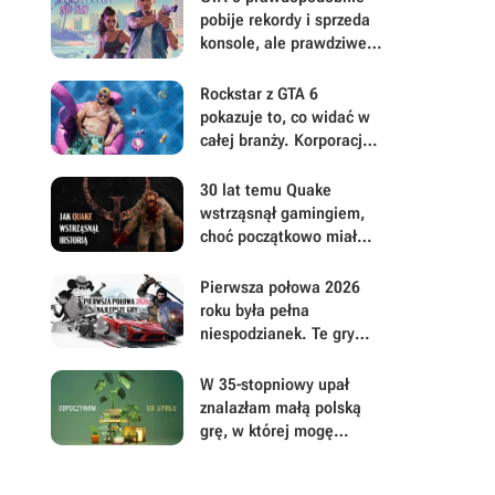
pobije rekordy i sprzeda
konsole, ale prawdziwe
pytanie brzmi, ile gracze
będą musieli mu
Rockstar z GTA 6
wybaczyć
pokazuje to, co widać w
całej branży. Korporacje
coraz mniej przejmują się
graczami
30 lat temu Quake
wstrząsnął gamingiem,
choć początkowo miał
być zupełnie inną grą
Pierwsza połowa 2026
roku była pełna
niespodzianek. Te gry
najbardziej zasłużyły na
uwagę i Wasz czas
W 35-stopniowy upał
znalazłam małą polską
grę, w której mogę
prowadzić sklep z
roślinami i odpocząć od