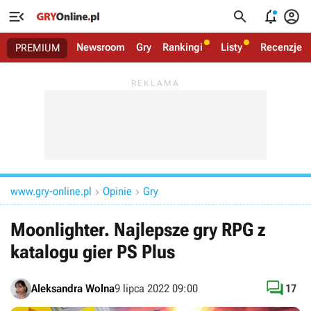




Newsroom
Gry
Rankingi
Listy
Recenzje
PREMIUM
www.gry-online.pl
Opinie
Gry


Moonlighter. Najlepsze gry RPG z
katalogu gier PS Plus

Aleksandra Wolna
9 lipca 2022 09:00
17