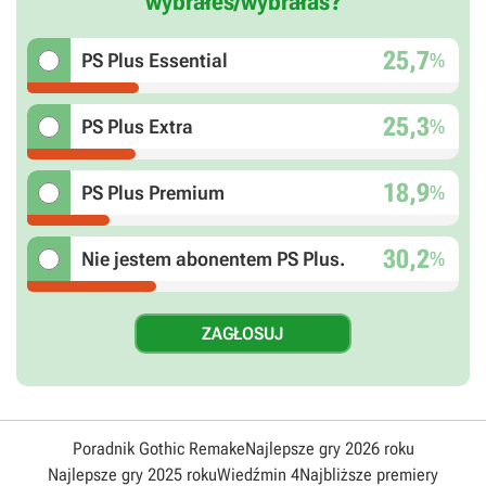
wybrałeś/wybrałaś?
25,7
%
PS Plus Essential
25,3
%
PS Plus Extra
18,9
%
PS Plus Premium
30,2
%
Nie jestem abonentem PS Plus.
Poradnik Gothic Remake
Najlepsze gry 2026 roku
Najlepsze gry 2025 roku
Wiedźmin 4
Najbliższe premiery