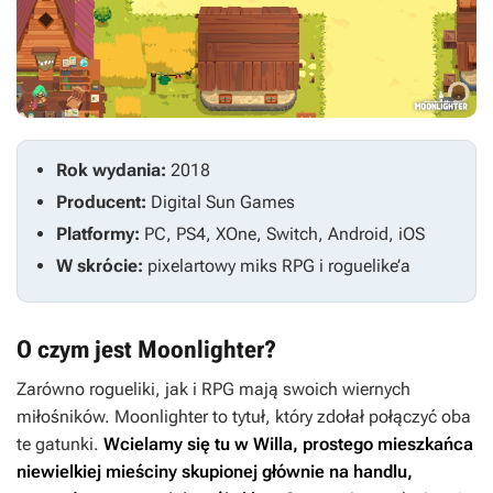
Rok wydania:
2018
Producent:
Digital Sun Games
Platformy:
PC, PS4, XOne, Switch, Android, iOS
W skrócie:
pixelartowy miks RPG i roguelike’a
O czym jest Moonlighter?
Zarówno rogueliki, jak i RPG mają swoich wiernych
miłośników.
Moonlighter
to tytuł, który zdołał połączyć oba
te gatunki.
Wcielamy się tu w Willa, prostego mieszkańca
niewielkiej mieściny skupionej głównie na handlu,