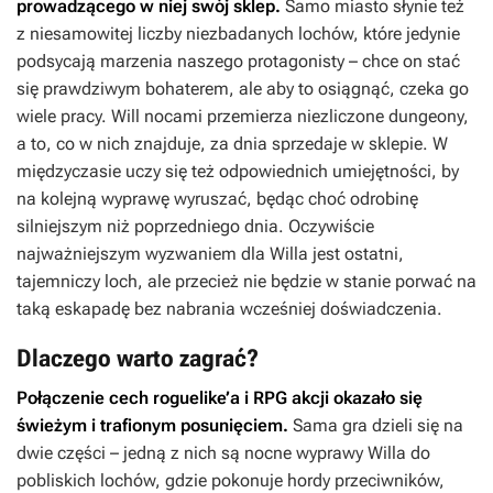
prowadzącego w niej swój sklep.
Samo miasto słynie też
z niesamowitej liczby niezbadanych lochów, które jedynie
podsycają marzenia naszego protagonisty – chce on stać
się prawdziwym bohaterem, ale aby to osiągnąć, czeka go
wiele pracy. Will nocami przemierza niezliczone dungeony,
a to, co w nich znajduje, za dnia sprzedaje w sklepie. W
międzyczasie uczy się też odpowiednich umiejętności, by
na kolejną wyprawę wyruszać, będąc choć odrobinę
silniejszym niż poprzedniego dnia. Oczywiście
najważniejszym wyzwaniem dla Willa jest ostatni,
tajemniczy loch, ale przecież nie będzie w stanie porwać na
taką eskapadę bez nabrania wcześniej doświadczenia.
Dlaczego warto zagrać?
Połączenie cech roguelike’a i RPG akcji okazało się
świeżym i trafionym posunięciem.
Sama gra dzieli się na
dwie części – jedną z nich są nocne wyprawy Willa do
pobliskich lochów, gdzie pokonuje hordy przeciwników,