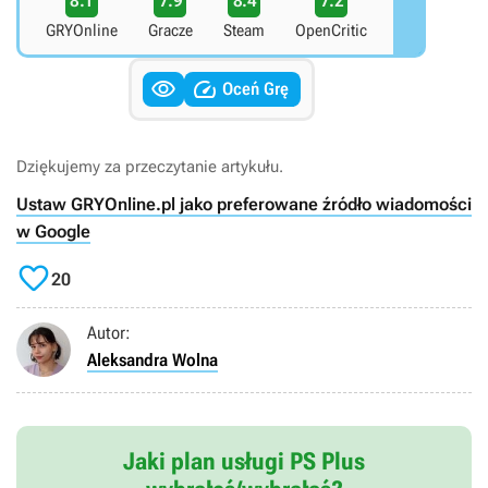
8.1
7.9
8.4
7.2
GRYOnline
Gracze
Steam
OpenCritic


Oceń Grę
Dziękujemy za przeczytanie artykułu.
Ustaw GRYOnline.pl jako preferowane źródło wiadomości
w Google

20
Autor:
Aleksandra Wolna
Jaki plan usługi PS Plus