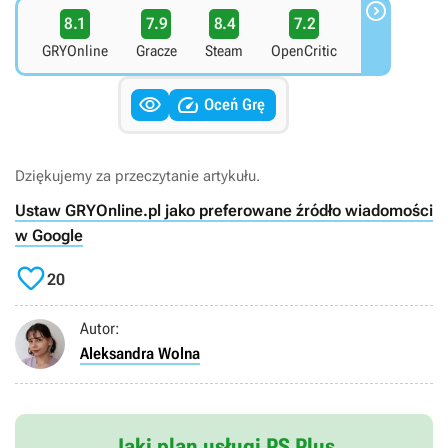

8.1
7.9
8.4
7.2
GRYOnline
Gracze
Steam
OpenCritic


Oceń Grę
Dziękujemy za przeczytanie artykułu.
Ustaw GRYOnline.pl jako preferowane źródło wiadomości
w Google

20
Autor:
Aleksandra Wolna
Jaki plan usługi PS Plus