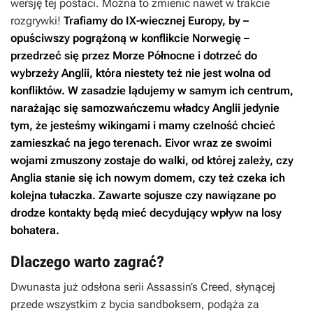
wersję tej postaci. Można to zmienić nawet w trakcie
rozgrywki!
Trafiamy do IX-wiecznej Europy, by –
opuściwszy pogrążoną w konflikcie Norwegię –
przedrzeć się przez Morze Północne i dotrzeć do
wybrzeży Anglii, która niestety też nie jest wolna od
konfliktów. W zasadzie lądujemy w samym ich centrum,
narażając się samozwańczemu władcy Anglii jedynie
tym, że jesteśmy wikingami i mamy czelność chcieć
zamieszkać na jego terenach. Eivor wraz ze swoimi
wojami zmuszony zostaje do walki, od której zależy, czy
Anglia stanie się ich nowym domem, czy też czeka ich
kolejna tułaczka. Zawarte sojusze czy nawiązane po
drodze kontakty będą mieć decydujący wpływ na losy
bohatera.
Dlaczego warto zagrać?
Dwunasta już odsłona serii
Assassin’s Creed
, słynącej
przede wszystkim z bycia sandboksem, podąża za