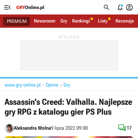




Newsroom
Gry
Rankingi
Listy
Recenzje
PREMIUM
www.gry-online.pl
Opinie
Gry


Assassin’s Creed: Valhalla. Najlepsze
gry RPG z katalogu gier PS Plus

Aleksandra Wolna
9 lipca 2022 09:00
17