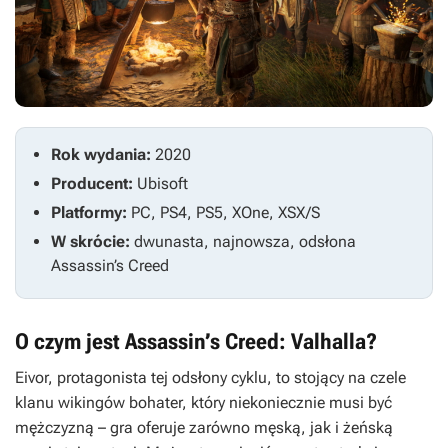
Rok wydania:
2020
Producent:
Ubisoft
Platformy:
PC, PS4, PS5, XOne, XSX/S
W skrócie:
dwunasta, najnowsza, odsłona
Assassin’s Creed
O czym jest Assassin’s Creed: Valhalla?
Eivor, protagonista tej odsłony cyklu, to stojący na czele
klanu wikingów bohater, który niekoniecznie musi być
mężczyzną – gra oferuje zarówno męską, jak i żeńską