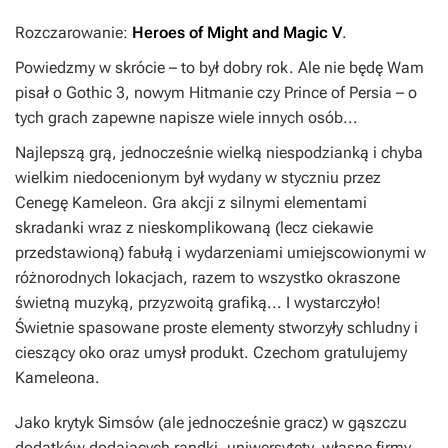
Rozczarowanie:
Heroes of Might and Magic V
.
Powiedzmy w skrócie – to był dobry rok. Ale nie będę Wam
pisał o
Gothic 3
, nowym
Hitmanie
czy
Prince of Persia
– o
tych grach zapewne napisze wiele innych osób...
Najlepszą grą, jednocześnie wielką niespodzianką i chyba
wielkim niedocenionym był wydany w styczniu przez
Cenegę
Kameleon
. Gra akcji z silnymi elementami
skradanki wraz z nieskomplikowaną (lecz ciekawie
przedstawioną) fabułą i wydarzeniami umiejscowionymi w
różnorodnych lokacjach, razem to wszystko okraszone
świetną muzyką, przyzwoitą grafiką... I wystarczyło!
Świetnie spasowane proste elementy stworzyły schludny i
cieszący oko oraz umysł produkt. Czechom gratulujemy
Kameleona
.
Jako krytyk
Simsów
(ale jednocześnie gracz) w gąszczu
dodatków dodających randki, uniwersytety, własne firmy