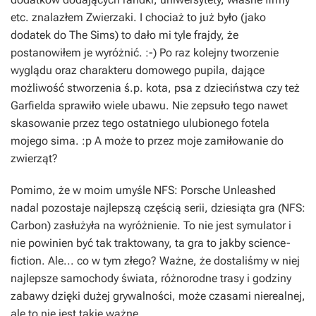
etc. znalazłem
Zwierzaki
. I chociaż to już było (jako
dodatek do
The Sims
) to dało mi tyle frajdy, że
postanowiłem je wyróżnić. :-) Po raz kolejny tworzenie
wyglądu oraz charakteru domowego pupila, dające
możliwość stworzenia ś.p. kota, psa z dzieciństwa czy też
Garfielda sprawiło wiele ubawu. Nie zepsuło tego nawet
skasowanie przez tego ostatniego ulubionego fotela
mojego sima. :p A może to przez moje zamiłowanie do
zwierząt?
Pomimo, że w moim umyśle
NFS: Porsche Unleashed
nadal pozostaje najlepszą częścią serii, dziesiąta gra (
NFS:
Carbon
) zasłużyła na wyróżnienie. To nie jest symulator i
nie powinien być tak traktowany, ta gra to jakby science-
fiction. Ale... co w tym złego? Ważne, że dostaliśmy w niej
najlepsze samochody świata, różnorodne trasy i godziny
zabawy dzięki dużej grywalności, może czasami nierealnej,
ale to nie jest takie ważne.