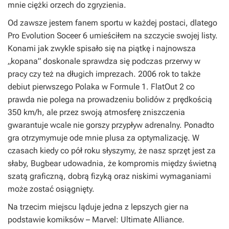
mnie ciężki orzech do zgryzienia.
Od zawsze jestem fanem sportu w każdej postaci, dlatego
Pro Evolution Soceer 6
umieściłem na szczycie swojej listy.
Konami jak zwykle spisało się na piątkę i najnowsza
„kopana” doskonale sprawdza się podczas przerwy w
pracy czy też na długich imprezach. 2006 rok to także
debiut pierwszego Polaka w Formule 1.
FlatOut 2
co
prawda nie polega na prowadzeniu bolidów z prędkością
350 km/h, ale przez swoją atmosferę zniszczenia
gwarantuje wcale nie gorszy przypływ adrenalny. Ponadto
gra otrzymymuje ode mnie plusa za optymalizację. W
czasach kiedy co pół roku słyszymy, że nasz sprzęt jest za
słaby, Bugbear udowadnia, że kompromis między świetną
szatą graficzną, dobrą fizyką oraz niskimi wymaganiami
może zostać osiągnięty.
Na trzecim miejscu ląduje jedna z lepszych gier na
podstawie komiksów –
Marvel: Ultimate Alliance
.