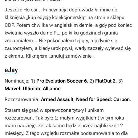
Jeszcze
Herosi
... Fascynacja doprowadziła mnie do
kliknięcia „kup edycję kolekcjonerską” na stronie sklepu
CDP. Potem chwilka w angielskim demie, a gdy pod koniec
kwietnia wyszło demo PL, po kilku godzinach grania
zrozumiałem... Nie pokochałem tej gry, a jedynie się
zauroczyłem, a kiedy urok prysł, wady zaczęły wylewać się
z ekranu. Kliknąłem „anuluj zamówienie”.
eJay
Nominacje: 1)
Pro Evolution Soccer 6
, 2)
FlatOut 2
, 3)
Marvel: Ultimate Alliance
.
Rozczarowania:
Armed Assault
,
Need for Speed: Carbon
.
Staram się grać w sprawdzone tytuły i unikam
rozczarowań. Tak było (z małym wyjątkiem) w tym roku i
mam nadzieję, że tak samo będzie przez najbliższe 12
miesięcy. Z tego względu rozmaite podsumowania to dla