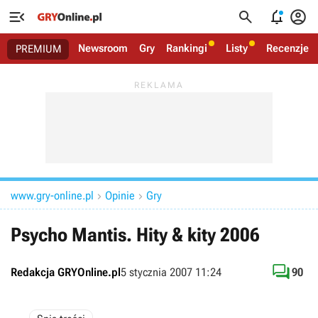




Newsroom
Gry
Rankingi
Listy
Recenzje
PREMIUM
www.gry-online.pl
Opinie
Gry


Psycho Mantis. Hity & kity 2006

Redakcja GRYOnline.pl
5 stycznia 2007 11:24
90