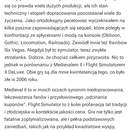
się co prawda wiele dużych produkcji, ale ich stan
techniczny i stopień dopracowania pozostawiał wiele do
życzenia. Jako ortodoksyjny pecetowiec wyczekiwałem na
kilka pysznie zapowiadających się sequeli, które poległy w
konfrontacji ze spłyceniami i modą na konsole (
Oblivion
,
Gothic
,
Locomotion
,
Railroads
). Zawiódł mnie też
Rainbow
Six Vegas
. Niegdyś był to symulator, teraz zwykła
strzelanka. Dobrze, że chociaż całkiem przyzwoita. Nic to
jednak w porównaniu z
Medievalem II
i
Flight Simulatorem
X DeLuxe
. Obie gry są dla mnie kwintesencją tego, co było
złe w 2006 roku.
Medieval II
to w moich oczach synonim niedopracowania,
lekceważenia fanów i przysłowiowego „odcinania
kuponów”.
Flight Simulator
to z kolei profanacja lat tradycji
i złodziejska w kontekście jakości cena. Gra nie tylko jest
fatalnie zoptymalizowana, ale i pełna podstawowych
zaniedbań, takich jak na przykład kwadratowe wyspy,