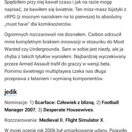
Spędziłem przy niej kawał czasu i jak na razie mogę
napisać, że bawiłem się świetnie. Ten misz-masz bijatyki z
cRPG (z mocnym naciskiem na to pierwsze) to absolutny
„must have” dla komiksożerców.
Ogromnych rozczarowań nie doznałem.
Carbon
odrzucił
mnie kompletnym brakiem innowacji w stosunku do
Most
Wanted
czy
Undergrounda
. Sam w sobie jest niezły, ale ja
chyba z takich tytułów wyrosłem. Najbardziej wyczekiwany
przeze
Armed Assault
trafił do graczy w wersji beta.
Pomimo świetnego multiplayera czeka nas długa
przeprawa z łataniem i wymianą komponentów.
jedik
Nominacje: 1)
Scarface: Człowiek z blizną
, 2)
Football
Manager 2007
, 3)
Desperate Housewives
.
Rozczarowania:
Medieval II
,
Flight Simulator X
.
W mojej ocenie rok 2006 był umiarkowanie udany. Pojawiło