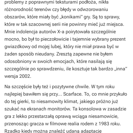
problemy z poprawnymi teksturami podłoża, nikła
różnorodność terenów czy błędy w odwzorowaniu
obszarów, które miały być „konikami” gry. Są to sprawy,
które w tak szacownej serii nie powinny mieć już miejsca.
Mnie indolencja autorów X-a poirytowała szczególnie
mocno, bo był to pieczołowicie i tajemnie wybrany prezent
gwiazdkowy od mojej lubej, który nie miał prawa być w
żaden sposób nieudany. Zresztą zapewne nie byłem
odosobniony w swoich emocjach, które nasilają się
szczególnie po sprawdzeniu, ile kosztuje tak bardzo „inna”
wersja 2002.
Na szczęście były też i pozytywne chwile. W tym roku
najlepiej bawiłem się przy...
Scarface
. To, co mnie przykuło
do tej gierki, to niesamowity klimat, jakiego próżno już
szukać na ekranach monitorów. Ta konsolowa w zasadzie
gra z lekko przestarzałą oprawą wciąga niesamowicie,
przenosząc gracza w filmowe realia rodem z 1983 roku.
Rzadko kiedy można znaleźć udaną adaptację