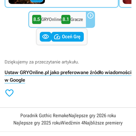

8.5
8.1
GRYOnline
Gracze


Oceń Grę
Dziękujemy za przeczytanie artykułu.
Ustaw GRYOnline.pl jako preferowane źródło wiadomości
w Google

Poradnik Gothic Remake
Najlepsze gry 2026 roku
Najlepsze gry 2025 roku
Wiedźmin 4
Najbliższe premiery