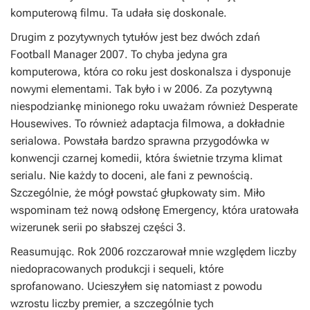
komputerową filmu. Ta udała się doskonale.
Drugim z pozytywnych tytułów jest bez dwóch zdań
Football Manager 2007
. To chyba jedyna gra
komputerowa, która co roku jest doskonalsza i dysponuje
nowymi elementami. Tak było i w 2006. Za pozytywną
niespodziankę minionego roku uważam również
Desperate
Housewives
. To również adaptacja filmowa, a dokładnie
serialowa. Powstała bardzo sprawna przygodówka w
konwencji czarnej komedii, która świetnie trzyma klimat
serialu. Nie każdy to doceni, ale fani z pewnością.
Szczególnie, że mógł powstać głupkowaty sim. Miło
wspominam też nową odsłonę
Emergency
, która uratowała
wizerunek serii po słabszej części 3.
Reasumując. Rok 2006 rozczarował mnie względem liczby
niedopracowanych produkcji i sequeli, które
sprofanowano. Ucieszyłem się natomiast z powodu
wzrostu liczby premier, a szczególnie tych