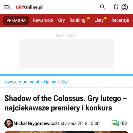




Newsroom
Gry
Rankingi
Listy
Recenzje
PREMIUM
www.gry-online.pl
Opinie
Gry


Shadow of the Colossus. Gry lutego –
najciekawsze premiery i konkurs

Michał Grygorcewicz
31 stycznia 2018 15:00
103