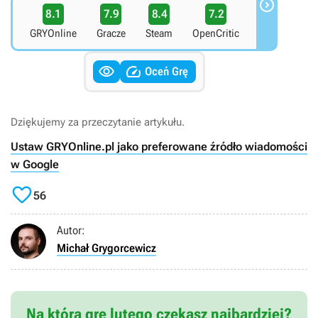

8.1
7.9
8.4
7.2
GRYOnline
Gracze
Steam
OpenCritic


Oceń Grę
Dziękujemy za przeczytanie artykułu.
Ustaw GRYOnline.pl jako preferowane źródło wiadomości
w Google

56
Autor:
Michał Grygorcewicz
Na którą grę lutego czekasz najbardziej?