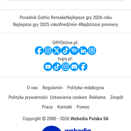
Poradnik Gothic Remake
Najlepsze gry 2026 roku
Najlepsze gry 2025 roku
Wiedźmin 4
Najbliższe premiery
GRYOnline.pl:
tvgry.pl:
O nas
Regulamin
Polityka redakcyjna
Polityka prywatności
Ustawienia cookies
Reklama
Zespół
Praca
Kontakt
Pomoc
Copyright © 2000 -
2026
Webedia Polska SA