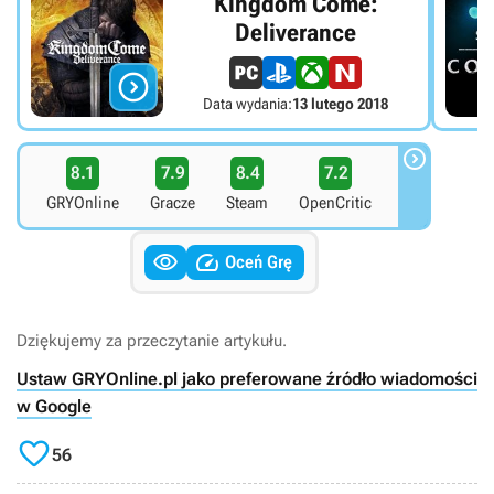
Kingdom Come:
Deliverance

Data wydania:
13 lutego 2018

8.1
7.9
8.4
7.2
GRYOnline
Gracze
Steam
OpenCritic


Oceń Grę
Dziękujemy za przeczytanie artykułu.
Ustaw GRYOnline.pl jako preferowane źródło wiadomości
w Google

56