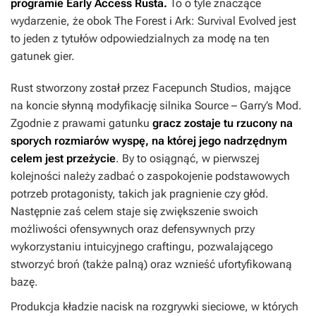
programie Early Access
Rusta
.
To o tyle znaczące
wydarzenie, że obok
The Forest
i
Ark: Survival Evolved
jest
to jeden z tytułów odpowiedzialnych za modę na ten
gatunek gier.
Rust
stworzony został przez Facepunch Studios, mające
na koncie słynną modyfikację silnika Source –
Garry’s Mod
.
Zgodnie z prawami gatunku
gracz zostaje tu rzucony na
sporych rozmiarów wyspę, na której jego nadrzędnym
celem jest przeżycie
. By to osiągnąć, w pierwszej
kolejności należy zadbać o zaspokojenie podstawowych
potrzeb protagonisty, takich jak pragnienie czy głód.
Następnie zaś celem staje się zwiększenie swoich
możliwości ofensywnych oraz defensywnych przy
wykorzystaniu intuicyjnego craftingu, pozwalającego
stworzyć broń (także palną) oraz wznieść ufortyfikowaną
bazę.
Produkcja kładzie nacisk na rozgrywki sieciowe, w których