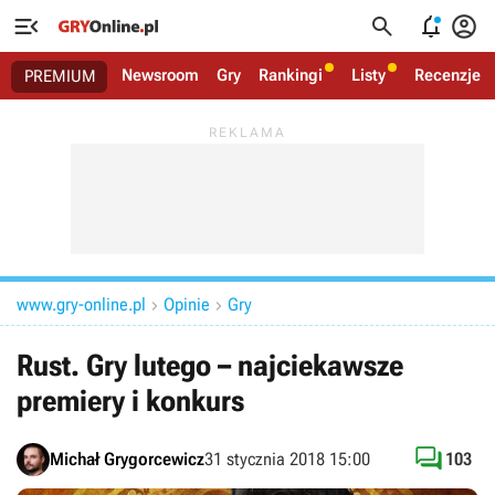




Newsroom
Gry
Rankingi
Listy
Recenzje
PREMIUM
www.gry-online.pl
Opinie
Gry


Rust. Gry lutego – najciekawsze
premiery i konkurs

Michał Grygorcewicz
31 stycznia 2018 15:00
103