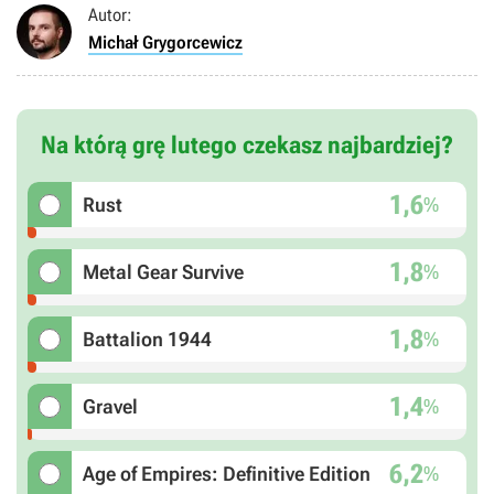
Autor:
Michał Grygorcewicz
Na którą grę lutego czekasz najbardziej?
1,6
%
Rust
1,8
%
Metal Gear Survive
1,8
%
Battalion 1944
1,4
%
Gravel
6,2
%
Age of Empires: Definitive Edition