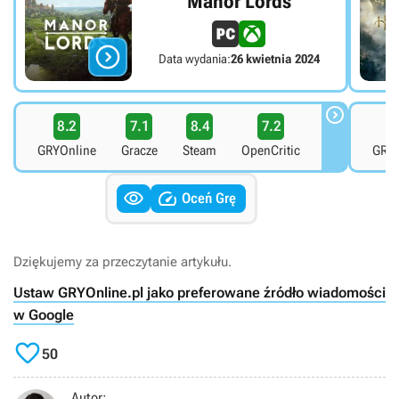
Manor Lords

Data wydania:
26 kwietnia 2024

8.2
7.1
8.4
7.2
7
GRYOnline
Gracze
Steam
OpenCritic
GRYO


Oceń Grę
Dziękujemy za przeczytanie artykułu.
Ustaw GRYOnline.pl jako preferowane źródło wiadomości
w Google

50
Autor: