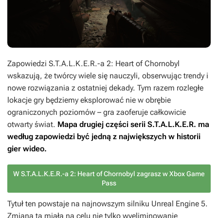
Zapowiedzi
S.T.A.L.K.E.R.-a 2: Heart of Chornobyl
wskazują, że twórcy wiele się nauczyli, obserwując trendy i
nowe rozwiązania z ostatniej dekady. Tym razem rozległe
lokacje gry będziemy eksplorować nie w obrębie
ograniczonych poziomów – gra zaoferuje całkowicie
otwarty świat.
Mapa drugiej części serii
S.T.A.L.K.E.R.
ma
według zapowiedzi być jedną z największych w historii
gier wideo.
W S.T.A.L.K.E.R.-a 2: Heart of Chornobyl zagrasz w Xbox Game
Pass
Tytuł ten powstaje na najnowszym silniku Unreal Engine 5.
Zmiana ta miała na celu nie tylko wyeliminowanie