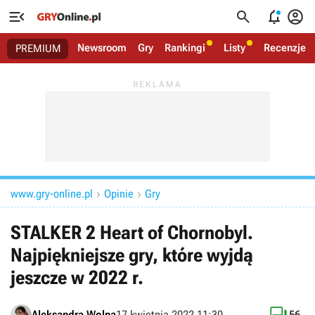




Newsroom
Gry
Rankingi
Listy
Recenzje
PREMIUM
www.gry-online.pl
Opinie
Gry


STALKER 2 Heart of Chornobyl.
Najpiękniejsze gry, które wyjdą
jeszcze w 2022 r.
Aleksandra Wolna
17 kwietnia 2022 11:30
56