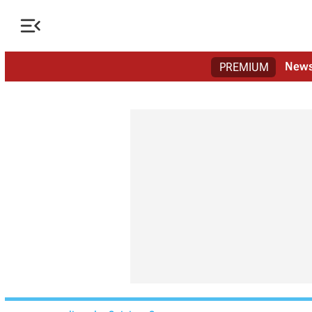

New
PREMIUM