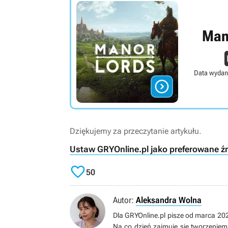
Man
Data wydan

Dziękujemy za przeczytanie artykułu.
Ustaw GRYOnline.pl jako preferowane ź

50
Autor:
Aleksandra Wolna
Dla GRYOnline.pl pisze od marca 2022
Na co dzień zajmuje się tworzeniem