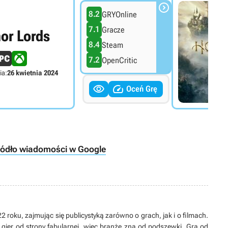

8.2
GRYOnline
7.1
Gracze
or Lords
8.4
Steam
7.2
OpenCritic
ia:
26 kwietnia 2024


Oceń Grę
ródło wiadomości w Google
 roku, zajmując się publicystyką zarówno o grach, jak i o filmach.
 gier od strony fabularnej, więc branżę zna od podszewki. Gra od