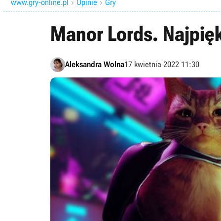
www.gry-online.pl
Opinie
Gry


Manor Lords. Najpięk
Aleksandra Wolna
17 kwietnia 2022 11:30