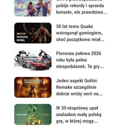
pobije rekordy i sprzeda
konsole, ale prawdziwe
pytanie brzmi, ile gracze
będą musieli mu
30 lat temu Quake
wybaczyć
wstrząsnął gamingiem,
choć początkowo miał
być zupełnie inną grą
Pierwsza połowa 2026
roku była pełna
niespodzianek. Te gry
najbardziej zasłużyły na
uwagę i Wasz czas
Jeden aspekt Gothic
Remake szczególnie
dobrze wróży serii na
przyszłość. Scenarzyści
mają powody do dumy
W 35-stopniowy upał
znalazłam małą polską
grę, w której mogę
prowadzić sklep z
roślinami i odpocząć od