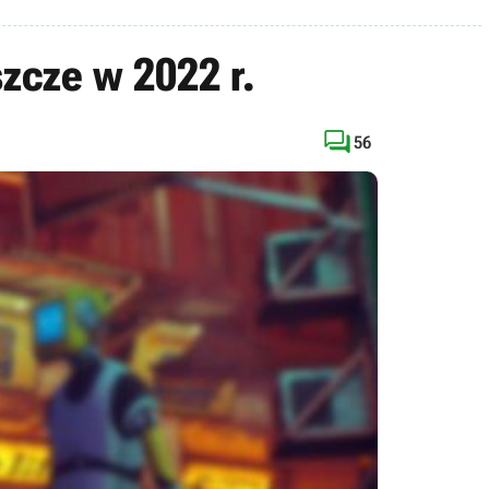
szcze w 2022 r.

56