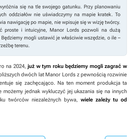
yróżnia się na tle swojego gatunku. Przy planowaniu
zych oddziałów nie uświadczymy na mapie kratek. To
ia nawigację po mapie, nie wpisuje się w wizję twórcy.
 proste i intuicyjne,
Manor Lords
pozwoli na dużą
ędziemy mogli ustawić je właściwie wszędzie, o ile –
rzeźbę terenu.
ro na 2024,
już w tym roku będziemy mogli zagrać w
bliższych dwóch lat
Manor Lords
z pewnością rozwinie
ezentuje się zachęcająco. Na ten moment produkcja ta
e możemy jednak wykluczyć jej ukazania się na innych
adku twórców niezależnych bywa,
wiele zależy tu od