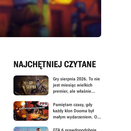
NAJCHĘTNIEJ CZYTANE
Gry sierpnia 2026. To nie
jest miesiąc wielkich
premier, ale właśnie
dlatego warto przyjrzeć
mu się uważniej
Pamiętam czasy, gdy
każdy klon Dooma był
małym wydarzeniem. Oto
moje mniej oczywiste
FPS-y lat 90.
GTA 6 prawdopodobnie