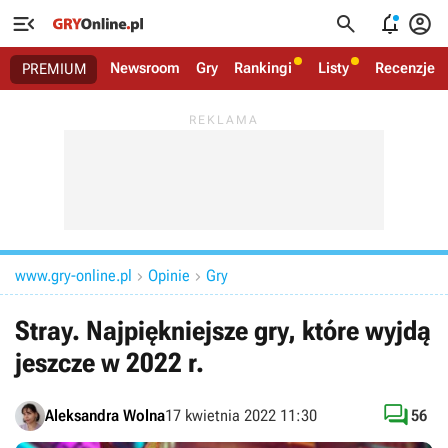




Newsroom
Gry
Rankingi
Listy
Recenzje
PREMIUM
www.gry-online.pl
Opinie
Gry


Stray. Najpiękniejsze gry, które wyjdą
jeszcze w 2022 r.

Aleksandra Wolna
17 kwietnia 2022 11:30
56