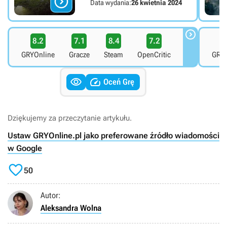

Data wydania:
26 kwietnia 2024

8.2
7.1
8.4
7.2
7
GRYOnline
Gracze
Steam
OpenCritic
GRYO


Oceń Grę
Dziękujemy za przeczytanie artykułu.
Ustaw GRYOnline.pl jako preferowane źródło wiadomości
w Google

50
Autor:
Aleksandra Wolna