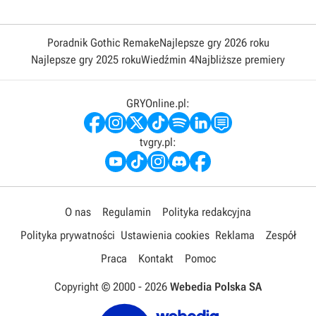
Poradnik Gothic Remake
Najlepsze gry 2026 roku
Najlepsze gry 2025 roku
Wiedźmin 4
Najbliższe premiery
GRYOnline.pl:
tvgry.pl:
O nas
Regulamin
Polityka redakcyjna
Polityka prywatności
Ustawienia cookies
Reklama
Zespół
Praca
Kontakt
Pomoc
Copyright © 2000 -
2026
Webedia Polska SA