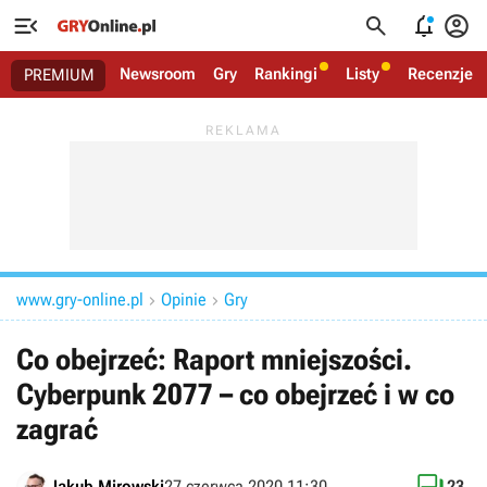




Newsroom
Gry
Rankingi
Listy
Recenzje
PREMIUM
www.gry-online.pl
Opinie
Gry


Co obejrzeć: Raport mniejszości.
Cyberpunk 2077 – co obejrzeć i w co
zagrać
Jakub Mirowski
27 czerwca 2020 11:30
23