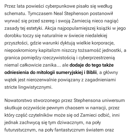
Przez lata powieści cyberpunkowe pisało się według
schematu. Tymczasem Neal Stephenson postanowił
wyrwać się przed szereg i swoją
Zamiecią
nieco nagiąć
zasady tej estetyki. Akcja najpopularniejszej książki w jego
dorobku toczy się naturalnie w świecie niedalekiej
przyszłości, gdzie warunki dyktują wielkie korporacje,
nieposkromiony kapitalizm niszczy tożsamość jednostki, a
granica pomiędzy rzeczywistością i cyberprzestrzenią
niemal całkowicie zanika... ale
dodaje do tego także
odniesienia do mitologii sumeryjskiej i Biblii
,
a główny
wątek jest nierozerwalnie powiązany z zagadnieniami
stricte lingwistycznymi.
Nowatorstwo stworzonego przez Stephensona uniwersum
skutkuje oczywiście pewnym chaosem w narracji, przez
który część czytelników może się od
Zamieci
odbić, inni
jednak zachwycą się tym dziwacznym, na poły
futurystycznym, na poły fantastycznym światem oraz