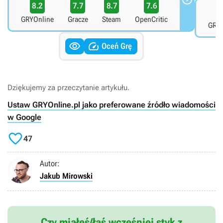
8.2
7.7
8.7
7.6
8
GRYOnline
Gracze
Steam
OpenCritic
GRYO


Oceń Grę
Dziękujemy za przeczytanie artykułu.
Ustaw GRYOnline.pl jako preferowane źródło wiadomości
w Google

47
Autor:
Jakub Mirowski
Czy miałeś/łaś wcześniej styk z