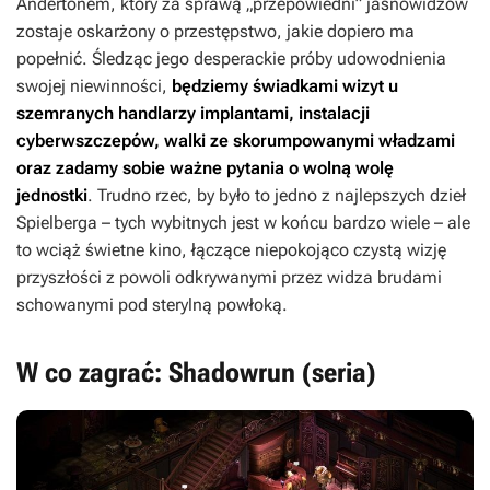
Andertonem, który za sprawą „przepowiedni” jasnowidzów
zostaje oskarżony o przestępstwo, jakie dopiero ma
popełnić. Śledząc jego desperackie próby udowodnienia
swojej niewinności,
będziemy świadkami wizyt u
szemranych handlarzy implantami, instalacji
cyberwszczepów, walki ze skorumpowanymi władzami
oraz zadamy sobie ważne pytania o wolną wolę
jednostki
. Trudno rzec, by było to jedno z najlepszych dzieł
Spielberga – tych wybitnych jest w końcu bardzo wiele – ale
to wciąż świetne kino, łączące niepokojąco czystą wizję
przyszłości z powoli odkrywanymi przez widza brudami
schowanymi pod sterylną powłoką.
W co zagrać: Shadowrun (seria)