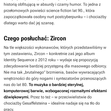
historią obfitującą w absurdy i czarny humor. To jedna z
przełomowych powieści science fiction lat 90., która
zapoczątkowała osobny nurt postcyberpunku – i chociażby
dlatego warto dać jej szansę.
Czego posłuchać: Zircon
Na tle większości wykonawców, których przedstawiliśmy w
tym zestawieniu, Zircon – konkretnie zaś jego album
Identity Sequence
z 2012 roku – wydaje się propozycją
zdecydowanie bardziej przystępną dla masowego odbiorcy.
Nie ma tak „brutalnego” brzmienia, basów wywracających
wnętrzności do góry nogami i syntezatorów przenoszących
nas do lat 80.
To muzyka o bardziej sterylnej,
komputerowej barwie, wzbogaconej rozmaitymi efektami
dźwiękowymi.
Przez to też – w przeciwieństwie do
chociażby Gesaffelsteina – idealnie nadaje się na tło do
pracy.