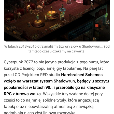
W latach 2013–2015 otrzymaliśmy trzy gry z cyklu Shadowrun... i od
tamtego czasu czekamy na czwartą.
Cyberpunk 2077
to nie jedyna produkcja z tego nurtu, która
korzysta z licencji popularnej gry fabularnej. Na parę lat
przed CD Projektem RED studio
Harebrained Schemes
wzięło na warsztat system
Shadowrun
, będący u szczytu
popularności w latach 90., i przerobiło go na klasyczne
RPG z turową walką
. Wszystkie trzy wydane do tej pory
części to co najmniej solidne tytuły, które angażującą
fabułą oraz niepowtarzalną atmosferą z nawiązką
nadrabiają nieco zbyt liniową rozgrywkę.