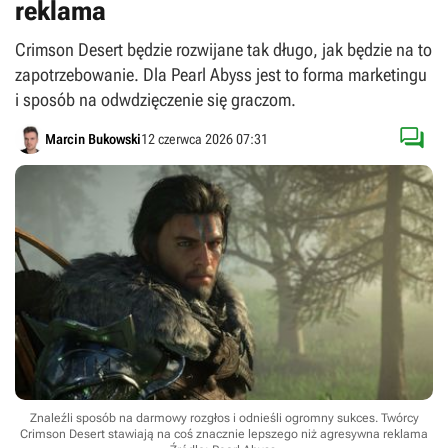
reklama
Crimson Desert będzie rozwijane tak długo, jak będzie na to
zapotrzebowanie. Dla Pearl Abyss jest to forma marketingu
i sposób na odwdzięczenie się graczom.

Marcin Bukowski
12 czerwca 2026 07:31
Znaleźli sposób na darmowy rozgłos i odnieśli ogromny sukces. Twórcy
Crimson Desert stawiają na coś znacznie lepszego niż agresywna reklama