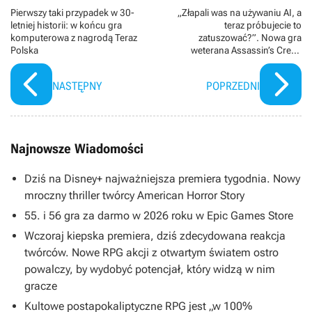
Pierwszy taki przypadek w 30-
„Złapali was na używaniu AI, a
letniej historii: w końcu gra
teraz próbujecie to
komputerowa z nagrodą Teraz
zatuszować?”. Nowa gra
Polska
weterana Assassin’s Creed
podpadła graczom, a
przeprosiny twórców niewiele
NASTĘPNY
POPRZEDNI
zmieniły
Najnowsze Wiadomości
Dziś na Disney+ najważniejsza premiera tygodnia. Nowy
mroczny thriller twórcy American Horror Story
55. i 56 gra za darmo w 2026 roku w Epic Games Store
Wczoraj kiepska premiera, dziś zdecydowana reakcja
twórców. Nowe RPG akcji z otwartym światem ostro
powalczy, by wydobyć potencjał, który widzą w nim
gracze
Kultowe postapokaliptyczne RPG jest „w 100%