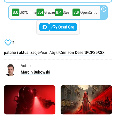

8.0
7.4
8.4
7.9
GRYOnline
Gracze
Steam
OpenCritic


Oceń Grę

2
patche i aktualizacje
Pearl Abyss
Crimson Desert
PC
PS5
XSX
Autor:
Marcin Bukowski