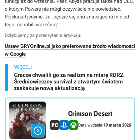
funkcji aż do września. Pearl Abyss pracuje także nad DLC,
o którym Powers nie mógł oczywiście nic powiedzieć.
Przekazał jedynie, że „będzie się ono znacząco różnić od
tego, co robili wcześniej”.
Dziękujemy za przeczytanie artykułu.
Ustaw GRYOnline.pl jako preferowane źródło wiadomości
w Google
WIĘCEJ:
Gracze chwalili go za realizm na miarę RDR2.
Średniowieczny survival z otwartym światem
zaskakuje nową aktualizacją
Crimson Desert
Data wydania:
19 marca 2026
