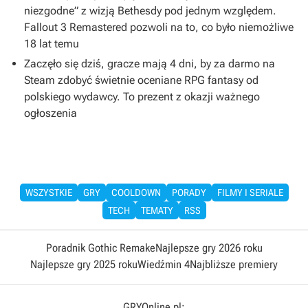
niezgodne” z wizją Bethesdy pod jednym względem.
Fallout 3 Remastered pozwoli na to, co było niemożliwe
18 lat temu
Zaczęło się dziś, gracze mają 4 dni, by za darmo na
Steam zdobyć świetnie oceniane RPG fantasy od
polskiego wydawcy. To prezent z okazji ważnego
ogłoszenia
WSZYSTKIE
GRY
COOLDOWN
PORADY
FILMY I SERIALE
TECH
TEMATY
RSS
Poradnik Gothic Remake
Najlepsze gry 2026 roku
Najlepsze gry 2025 roku
Wiedźmin 4
Najbliższe premiery
GRYOnline.pl: