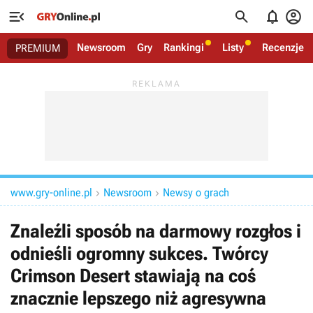




Newsroom
Gry
Rankingi
Listy
Recenzje
PREMIUM
www.gry-online.pl
Newsroom
Newsy o grach


Znaleźli sposób na darmowy rozgłos i
odnieśli ogromny sukces. Twórcy
Crimson Desert stawiają na coś
znacznie lepszego niż agresywna