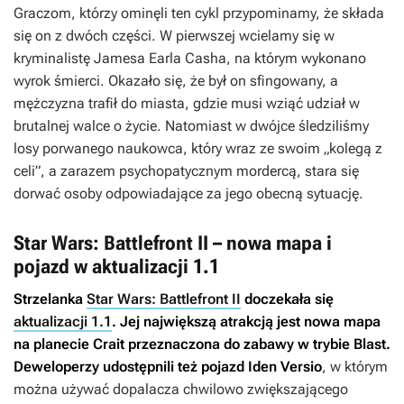
Graczom, którzy ominęli ten cykl przypominamy, że składa
się on z dwóch części. W pierwszej wcielamy się w
kryminalistę Jamesa Earla Casha, na którym wykonano
wyrok śmierci. Okazało się, że był on sfingowany, a
mężczyzna trafił do miasta, gdzie musi wziąć udział w
brutalnej walce o życie. Natomiast w dwójce śledziliśmy
losy porwanego naukowca, który wraz ze swoim „kolegą z
celi”, a zarazem psychopatycznym mordercą, stara się
dorwać osoby odpowiadające za jego obecną sytuację.
Star Wars: Battlefront II – nowa mapa i
pojazd w aktualizacji 1.1
Strzelanka
Star Wars: Battlefront II
doczekała się
aktualizacji 1.1
. Jej największą atrakcją jest nowa mapa
na planecie Crait przeznaczona do zabawy w trybie Blast.
Deweloperzy udostępnili też pojazd Iden Versio
, w którym
można używać dopalacza chwilowo zwiększającego