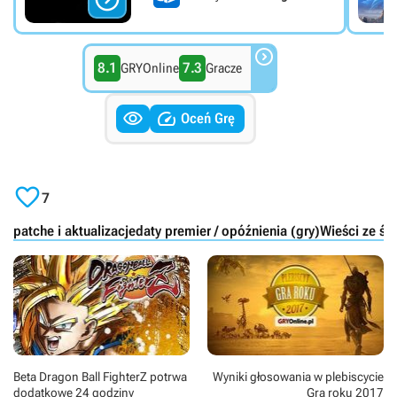

8.1
7.3
GRYOnline
Gracze


Oceń Grę

7
patche i aktualizacje
daty premier / opóźnienia (gry)
Wieści ze św
Beta Dragon Ball FighterZ potrwa
Wyniki głosowania w plebiscycie
dodatkowe 24 godziny
Gra roku 2017