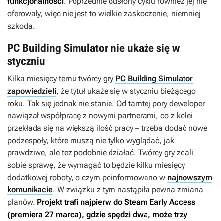
funkcjonalności
. Poprzednie odsłony cyklu również jej nie
oferowały, więc nie jest to wielkie zaskoczenie, niemniej
szkoda.
PC Building Simulator nie ukaże się w
styczniu
Kilka miesięcy temu twórcy gry
PC Building Simulator
zapowiedzieli
, że tytuł ukaże się w styczniu bieżącego
roku. Tak się jednak nie stanie. Od tamtej pory deweloper
nawiązał współpracę z nowymi partnerami, co z kolei
przekłada się na większą ilość pracy – trzeba dodać nowe
podzespoły, które muszą nie tylko wyglądać, jak
prawdziwe, ale też podobnie działać. Twórcy gry zdali
sobie sprawę, że wymagać to będzie kilku miesięcy
dodatkowej roboty, o czym poinformowano w
najnowszym
komunikacie
. W związku z tym nastąpiła pewna zmiana
planów.
Projekt trafi najpierw do Steam Early Access
(premiera 27 marca), gdzie spędzi dwa, może trzy