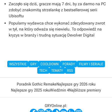
Zaczęło się dziś, gracze mają 7 dni, by za darmo na PC
zdobyć znakomitą strzelankę z bestsellerowej serii
Ubisoftu
Popularny wydawca chce wykonać zdecydowany zwrot
w tył, na który odważa się niewielu. To odpowiedź na
kryzys w branży i trudną sytuację Devolver Digital
WSZYSTKIE
GRY
COOLDOWN
PORADY
FILMY I SERIALE
TECH
TEMATY
RSS
Poradnik Gothic Remake
Najlepsze gry 2026 roku
Najlepsze gry 2025 roku
Wiedźmin 4
Najbliższe premiery
GRYOnline.pl: