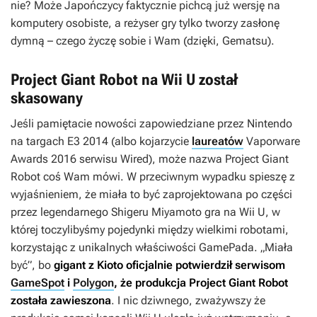
nie? Może Japończycy faktycznie pichcą już wersję na
komputery osobiste, a reżyser gry tylko tworzy zasłonę
dymną – czego życzę sobie i Wam (dzięki, Gematsu).
Project Giant Robot na Wii U został
skasowany
Jeśli pamiętacie nowości zapowiedziane przez Nintendo
na targach E3 2014 (albo kojarzycie
laureatów
Vaporware
Awards 2016 serwisu Wired), może nazwa
Project Giant
Robot
coś Wam mówi. W przeciwnym wypadku spieszę z
wyjaśnieniem, że miała to być zaprojektowana po części
przez legendarnego Shigeru Miyamoto gra na Wii U, w
której toczylibyśmy pojedynki między wielkimi robotami,
korzystając z unikalnych właściwości GamePada. „Miała
być”, bo
gigant z Kioto oficjalnie potwierdził serwisom
GameSpot
i
Polygon
, że produkcja
Project Giant Robot
została zawieszona
. I nic dziwnego, zważywszy że