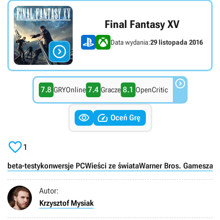
Final Fantasy XV
Data wydania:
29 listopada 2016


7.8
7.4
8.1
GRYOnline
Gracze
OpenCritic


Oceń Grę

1
beta-testy
konwersje PC
Wieści ze świata
Warner Bros. Games
zawi
Autor:
Krzysztof Mysiak