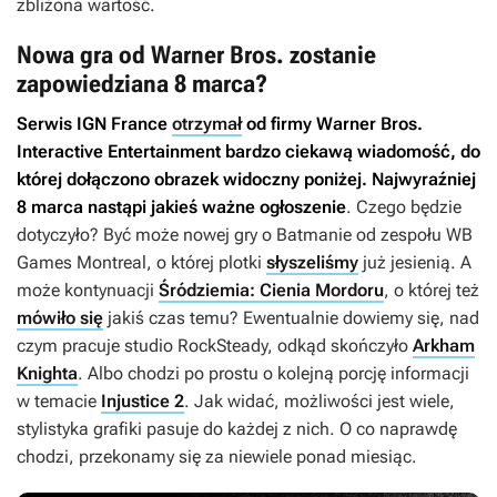
zbliżona wartość.
Nowa gra od Warner Bros. zostanie
zapowiedziana 8 marca?
Serwis IGN France
otrzymał
od firmy Warner Bros.
Interactive Entertainment bardzo ciekawą wiadomość, do
której dołączono obrazek widoczny poniżej. Najwyraźniej
8 marca nastąpi jakieś ważne ogłoszenie
. Czego będzie
dotyczyło? Być może nowej gry o Batmanie od zespołu WB
Games Montreal, o której plotki
słyszeliśmy
już jesienią. A
może kontynuacji
Śródziemia: Cienia Mordoru
, o której też
mówiło się
jakiś czas temu? Ewentualnie dowiemy się, nad
czym pracuje studio RockSteady, odkąd skończyło
Arkham
Knighta
. Albo chodzi po prostu o kolejną porcję informacji
w temacie
Injustice 2
. Jak widać, możliwości jest wiele,
stylistyka grafiki pasuje do każdej z nich. O co naprawdę
chodzi, przekonamy się za niewiele ponad miesiąc.