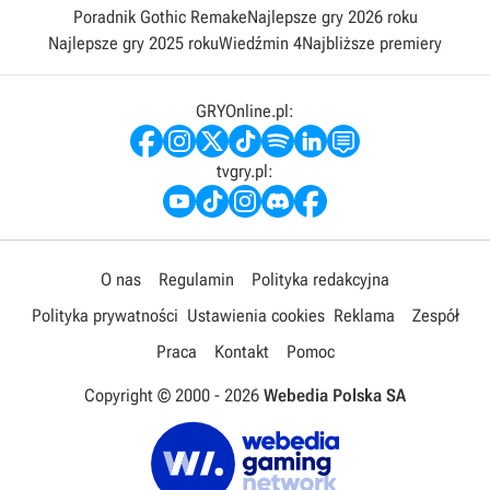
Poradnik Gothic Remake
Najlepsze gry 2026 roku
Najlepsze gry 2025 roku
Wiedźmin 4
Najbliższe premiery
GRYOnline.pl:
tvgry.pl:
O nas
Regulamin
Polityka redakcyjna
Polityka prywatności
Ustawienia cookies
Reklama
Zespół
Praca
Kontakt
Pomoc
Copyright © 2000 -
2026
Webedia Polska SA