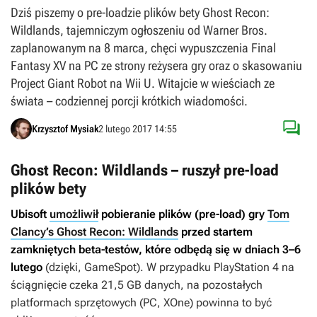
Dziś piszemy o pre-loadzie plików bety Ghost Recon:
Wildlands, tajemniczym ogłoszeniu od Warner Bros.
zaplanowanym na 8 marca, chęci wypuszczenia Final
Fantasy XV na PC ze strony reżysera gry oraz o skasowaniu
Project Giant Robot na Wii U. Witajcie w wieściach ze
świata – codziennej porcji krótkich wiadomości.

Krzysztof Mysiak
2 lutego 2017 14:55
Ghost Recon: Wildlands – ruszył pre-load
plików bety
Ubisoft
umożliwił
pobieranie plików (pre-load) gry
Tom
Clancy’s Ghost Recon: Wildlands
przed startem
zamkniętych beta-testów, które odbędą się w dniach 3–6
lutego
(dzięki, GameSpot). W przypadku PlayStation 4 na
ściągnięcie czeka 21,5 GB danych, na pozostałych
platformach sprzętowych (PC, XOne) powinna to być