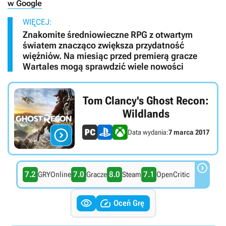
w Google
WIĘCEJ:
Znakomite średniowieczne RPG z otwartym
światem znacząco zwiększa przydatność
więźniów. Na miesiąc przed premierą gracze
Wartales mogą sprawdzić wiele nowości
Tom Clancy's Ghost Recon:
Wildlands

Data wydania:
7 marca 2017

7.2
7.0
8.0
7.1
GRYOnline
Gracze
Steam
OpenCritic


Oceń Grę