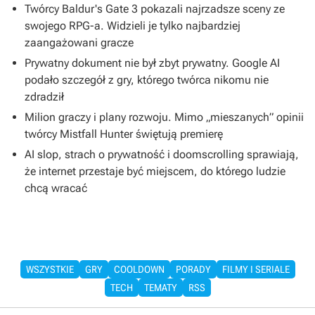
Twórcy Baldur's Gate 3 pokazali najrzadsze sceny ze
swojego RPG-a. Widzieli je tylko najbardziej
zaangażowani gracze
Prywatny dokument nie był zbyt prywatny. Google AI
podało szczegół z gry, którego twórca nikomu nie
zdradził
Milion graczy i plany rozwoju. Mimo „mieszanych” opinii
twórcy Mistfall Hunter świętują premierę
AI slop, strach o prywatność i doomscrolling sprawiają,
że internet przestaje być miejscem, do którego ludzie
chcą wracać
WSZYSTKIE
GRY
COOLDOWN
PORADY
FILMY I SERIALE
TECH
TEMATY
RSS