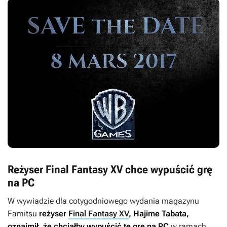
Reżyser Final Fantasy XV chce wypuścić grę
na PC
W wywiadzie dla cotygodniowego wydania magazynu
Famitsu
reżyser
Final Fantasy XV
, Hajime Tabata,
oznajmił, że chciałby wypuścić tę grę na PC
w ramach