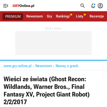




Newsroom
Gry
Rankingi
Listy
Recenzje
PREMIUM
www.gry-online.pl
Newsroom
Newsy o grach


Wieści ze świata (Ghost Recon:
Wildlands, Warner Bros., Final
Fantasy XV, Project Giant Robot)
2/2/2017