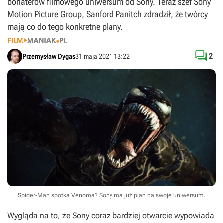
bohaterów filmowego uniwersum od Sony. Teraz szef Sony
Motion Picture Group, Sanford Panitch zdradził, że twórcy
mają co do tego konkretne plany.

2
Przemysław Dygas
31 maja 2021 13:22
Spider-Man spotka Venoma? Sony ma już plan na swoje uniwersum.
Wygląda na to, że Sony coraz bardziej otwarcie wypowiada