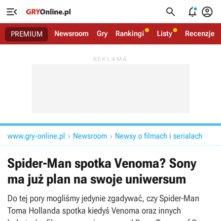




Newsroom
Gry
Rankingi
Listy
Recenzje
PREMIUM
www.gry-online.pl
Newsroom
Newsy o filmach i serialach


Spider-Man spotka Venoma? Sony
ma już plan na swoje uniwersum
Do tej pory mogliśmy jedynie zgadywać, czy Spider-Man
Toma Hollanda spotka kiedyś Venoma oraz innych