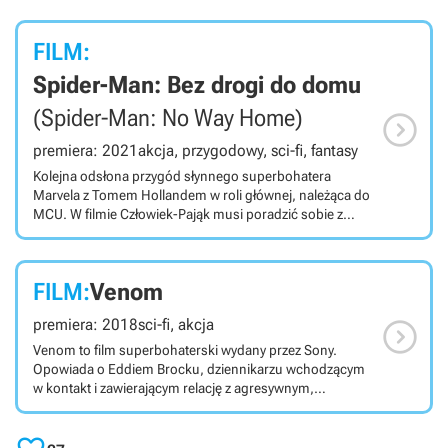
FILM:
Spider-Man: Bez drogi do domu
(Spider-Man: No Way Home)

premiera: 2021
akcja, przygodowy, sci-fi, fantasy
Kolejna odsłona przygód słynnego superbohatera
Marvela z Tomem Hollandem w roli głównej, należąca do
MCU. W filmie Człowiek-Pająk musi poradzić sobie z
konsekwencjami tego, że cały świat poznał jego
sekretną tożsamość. Spider-Man: Bez drogi do domu to
wyreżyserowany przez Jona Wattsa (Klaun, Radiowóz)
FILM:
Venom
film superbohaterski na podstawie komiksów Marvela.
Jest to trzeci solowy tytuł o Człowieku-Pająku z Tomem

premiera: 2018
sci-fi, akcja
Hollandem w roli głównej i 27. główna odsłona Marvel
Cinematic Universe (MCU). Historia opowiedziana w
Venom to film superbohaterski wydany przez Sony.
produkcji rozpoczyna się w momencie, gdy cały świat
Opowiada o Eddiem Brocku, dziennikarzu wchodzącym
dowiaduje się, że Peter Parker to Spider-Man. Jak
w kontakt i zawierającym relację z agresywnym,
nietrudno się domyślić, poważnie utrudnia to życie
kosmicznym symbiontem. Venom to wydany w 2018
nastolatka. Podstawiony pod ścianą chłopak
roku film superbohaterski dystrybucji Sony i reżyserii
postanawia zwrócić się do Doktora Strange'a, mistrza
Rubena Fleischera, znanego z takich filmów jak