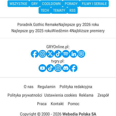
WSZYSTKIE
GRY
COOLDOWN
PORADY
FILMY I SERIALE
TECH
TEMATY
RSS
Poradnik Gothic Remake
Najlepsze gry 2026 roku
Najlepsze gry 2025 roku
Wiedźmin 4
Najbliższe premiery
GRYOnline.pl:
tvgry.pl:
O nas
Regulamin
Polityka redakcyjna
Polityka prywatności
Ustawienia cookies
Reklama
Zespół
Praca
Kontakt
Pomoc
Copyright © 2000 -
2026
Webedia Polska SA