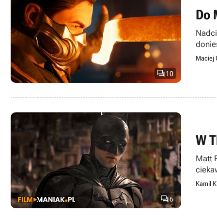
Do 
Nadci
donie
Maciej 

10
W T
Matt 
cieka
Kamil K

6