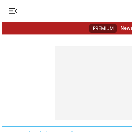

New
PREMIUM