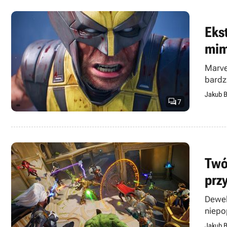
Eks
mim
Marve
bardz
Jakub B

7
Twó
prz
Dewel
niepo
Jakub B