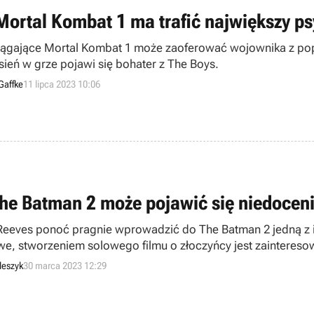
Mortal Kombat 1 ma trafić największy ps
ągające Mortal Kombat 1 może zaoferować wojownika z po
sień w grze pojawi się bohater z The Boys.
Gaffke
11 lipca 2023 10:06
he Batman 2 może pojawić się niedoceni
Reeves ponoć pragnie wprowadzić do The Batman 2 jedną z i
we, stworzeniem solowego filmu o złoczyńcy jest zainteres
leszyk
30 marca 2023 12:29