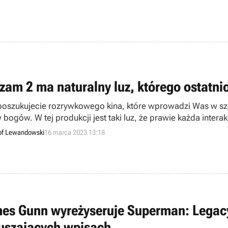
zam 2 ma naturalny luz, którego ostatni
 poszukujecie rozrywkowego kina, które wprowadzi Was w sza
 bogów. W tej produkcji jest taki luz, że prawie każda intera
of Lewandowski
16 marca 2023 13:18
es Gunn wyreżyseruje Superman: Legacy;
uszających wpisach