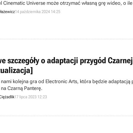
l Cinematic Universe może otrzymać własną grę wideo, o ile
łażewicz
14 października 2024 14:25
e szczegóły o adaptacji przygód Czarnej
tualizacja]
 nami kolejna gra od Electronic Arts, która będzie adaptac
 na Czarną Panterę.
Ciężadlik
17 lipca 2023 12:23