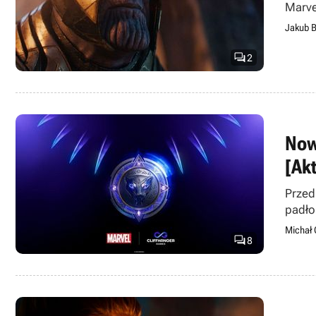
Marve
Jakub B

2
Now
[Ak
Przed
padło
Michał 

8