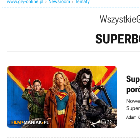
www.gry-online.pl
Newsroom
Tematy


Wszystkie
SUPERB
Sup
por
Nowe 
Super
ostrz
Adam K

22