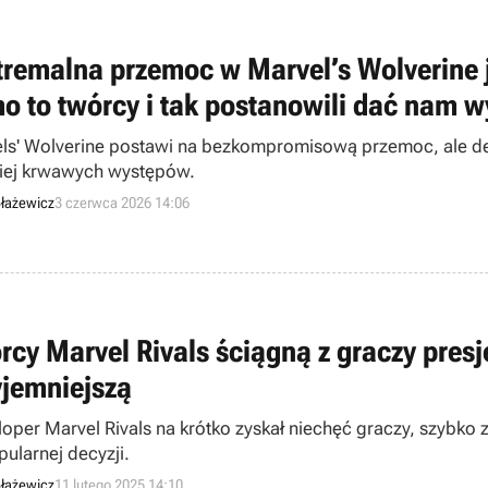
tremalna przemoc w Marvel’s Wolverine j
o to twórcy i tak postanowili dać nam w
ls' Wolverine postawi na bezkompromisową przemoc, ale de
iej krwawych występów.
łażewicz
3 czerwca 2026 14:06
rcy Marvel Rivals ściągną z graczy presj
yjemniejszą
oper Marvel Rivals na krótko zyskał niechęć graczy, szybko
pularnej decyzji.
łażewicz
11 lutego 2025 14:10