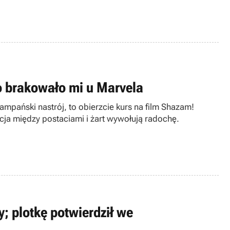
o brakowało mi u Marvela
mpański nastrój, to obierzcie kurs na film Shazam!
kcja między postaciami i żart wywołują radochę.
 plotkę potwierdził we