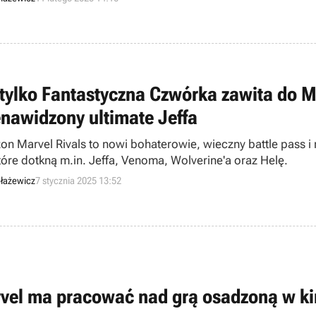
 tylko Fantastyczna Czwórka zawita do M
enawidzony ultimate Jeffa
zon Marvel Rivals to nowi bohaterowie, wieczny battle pass i
które dotkną m.in. Jeffa, Venoma, Wolverine'a oraz Helę.
łażewicz
7 stycznia 2025 13:52
vel ma pracować nad grą osadzoną w k