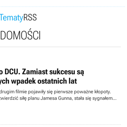
Tematy
RSS
ADOMOŚCI
go DCU. Zamiast sukcesu są
ych wpadek ostatnich lat
rugim filmie pojawiły się pierwsze poważne kłopoty.
twierdzić siłę planu Jamesa Gunna, stała się sygnałem