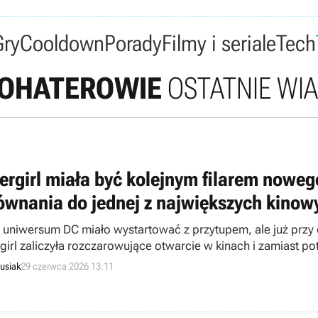
Gry
Cooldown
Porady
Filmy i seriale
Tech
OHATEROWIE
OSTATNIE WI
ergirl miała być kolejnym filarem nowe
ównania do jednej z największych kinow
uniwersum DC miało wystartować z przytupem, ale już przy d
girl zaliczyła rozczarowujące otwarcie w kinach i zamiast po
egawczym dla całego DC Studios.
usiak
29 czerwca 2026 13:11