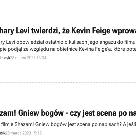
hary Levi twierdzi, że Kevin Feige wprow
ry Levi opowiedział ostatnio o kulisach jego angażu do film
pie podjął ze względu na obietnice Kevina Feige’a, które pot
leszyk
28 marca 2023 13:34
zam! Gniew bogów - czy jest scena po n
 filmie Shazam! Gniew bogów jest scena po napisach? A jeśl
osik
20 marca 2023 15:15