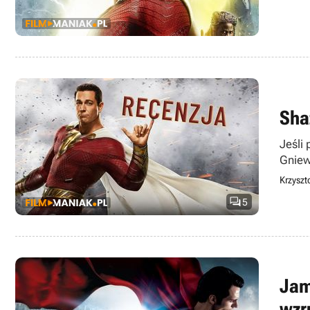
Sha
Jeśli
Gniew
Krzyszt

5
Jam
wzr