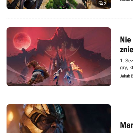

2
Nie
zni
1. Se
gry, 
Jakub B
Mar