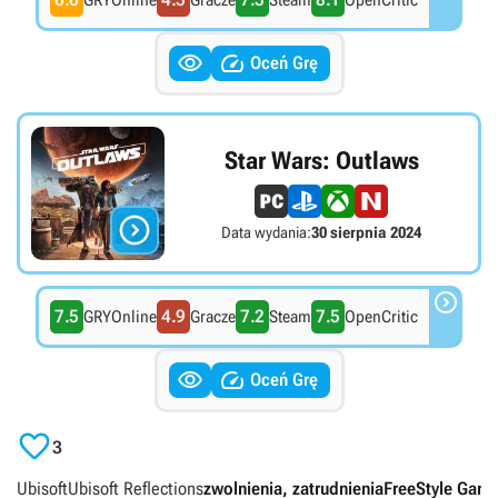
GRYOnline
Gracze
Steam
OpenCritic


Oceń Grę
Star Wars: Outlaws

Data wydania:
30 sierpnia 2024

7.5
4.9
7.2
7.5
GRYOnline
Gracze
Steam
OpenCritic


Oceń Grę

3
Ubisoft
Ubisoft Reflections
zwolnienia, zatrudnienia
FreeStyle Game