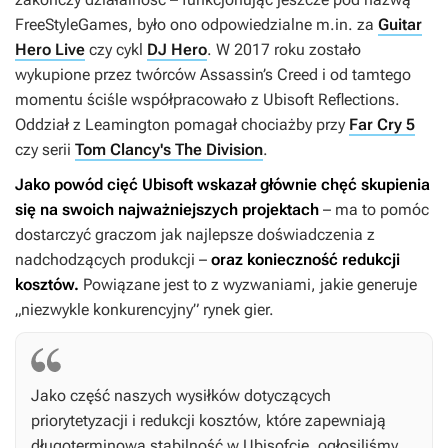
FreeStyleGames, było ono odpowiedzialne m.in. za
Guitar
Hero Live
czy cykl
DJ Hero
. W 2017 roku zostało
wykupione przez twórców
Assassin’s Creed
i od tamtego
momentu ściśle współpracowało z Ubisoft Reflections.
Oddział z Leamington pomagał chociażby przy
Far Cry 5
czy serii
Tom Clancy's The Division
.
Jako powód cięć Ubisoft wskazał głównie chęć skupienia
się na swoich najważniejszych projektach
– ma to pomóc
dostarczyć graczom jak najlepsze doświadczenia z
nadchodzących produkcji –
oraz konieczność redukcji
kosztów.
Powiązane jest to z wyzwaniami, jakie generuje
„niezwykle konkurencyjny” rynek gier.
Jako część naszych wysiłków dotyczących
priorytetyzacji i redukcji kosztów, które zapewniają
długoterminową stabilność w Ubisofcie, ogłosiliśmy