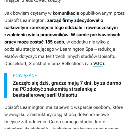
mające „zredukować koszty”.
Jak bowiem czytamy w
komunikacie
opublikowanym przez
Ubisoft Leamington,
zarząd firmy zdecydował o
całkowitym zamknięciu tego oddziału i równoczesnym
zwolnieniu wielu pracowników. W sumie pozbawionych
pracy może zostać 185 osób
, w dodatku nie tylko z
oddziału stacjonującego w Leamington Spa – redukcja
etatów dotyczyć ma też trzech innych studiów Ubisoftu:
Düsseldorf, Stockholm oraz Reflections (via
VGC
).
POWIĄZANE:
Zaczęło się dziś, gracze mają 7 dni, by za darmo
na PC zdobyć znakomitą strzelankę z
bestsellerowej serii Ubisoftu
Ubisoft Leamington ma zapewnić wsparcie osobom, które
w związku z restrukturyzacją stracą dotychczasowe
miejsce zatrudnienia. Co do samego studia, które
zakończy działalność – funkcjonując jeszcze pod nazwą