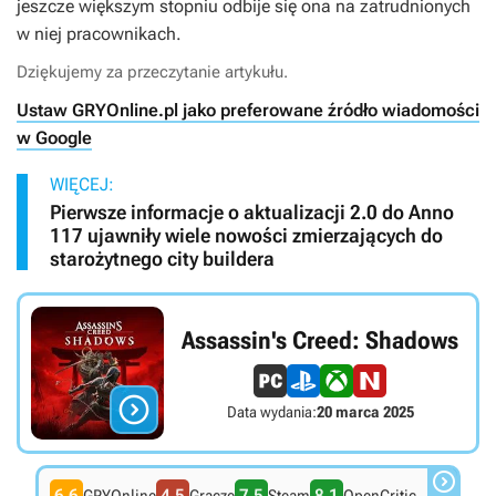
jeszcze większym stopniu odbije się ona na zatrudnionych
w niej pracownikach.
Dziękujemy za przeczytanie artykułu.
Ustaw GRYOnline.pl jako preferowane źródło wiadomości
w Google
WIĘCEJ:
Pierwsze informacje o aktualizacji 2.0 do Anno
117 ujawniły wiele nowości zmierzających do
starożytnego city buildera
Assassin's Creed: Shadows

Data wydania:
20 marca 2025

6.6
4.5
7.5
8.1