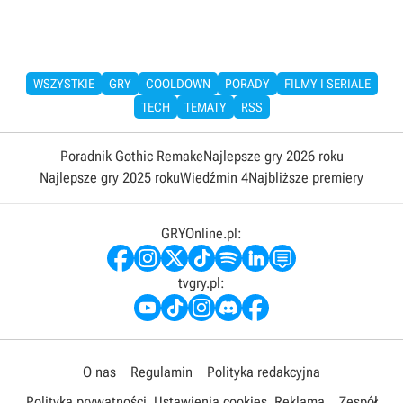
WSZYSTKIE
GRY
COOLDOWN
PORADY
FILMY I SERIALE
TECH
TEMATY
RSS
Poradnik Gothic Remake
Najlepsze gry 2026 roku
Najlepsze gry 2025 roku
Wiedźmin 4
Najbliższe premiery
GRYOnline.pl:
tvgry.pl:
O nas
Regulamin
Polityka redakcyjna
Polityka prywatności
Ustawienia cookies
Reklama
Zespół