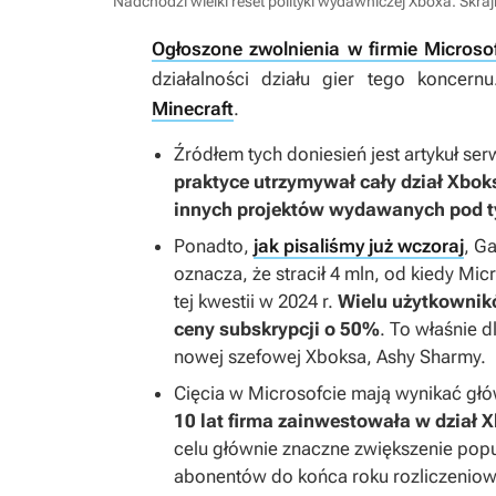
Nadchodzi wielki reset polityki wydawniczej Xboxa. Skrajn
Ogłoszone zwolnienia w firmie Microso
działalności działu gier tego koncern
Minecraft
.
Źródłem tych doniesień jest artykuł se
praktyce utrzymywał cały dział Xboks
innych projektów wydawanych pod 
Ponadto,
jak pisaliśmy już wczoraj
, G
oznacza, że stracił 4 mln, od kiedy Micr
tej kwestii w 2024 r.
Wielu użytkownik
ceny subskrypcji o 50%
. To właśnie d
nowej szefowej Xboksa, Ashy Sharmy.
Cięcia w Microsofcie mają wynikać głó
10 lat firma zainwestowała w dział 
celu głównie znaczne zwiększenie popu
abonentów do końca roku rozliczeniowe