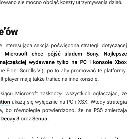
ydowano się mocno obciąć koszty utrzymywania działu
ve’ów
e interesująca sekcja poświęcona strategii dotyczącej
e Microsoft chce pójść śladem Sony. Najlepsze
 najczęściej wydawane tylko na PC i konsole Xbox
he Elder Scrolls VI
), po to aby promować te platformy,
iplayer mają także trafiać na inne konsole.
iącu Microsoft zaskoczył wszystkich ogłaszając, że
tion
ukażą się wyłącznie na PC i XSX. Wtedy strategia
na, bo równolegle potwierdzono, że na PS5 zmierzają
 Decay 3
oraz
Senua
.