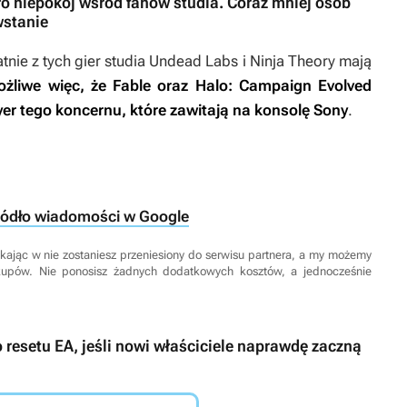
 niepokój wśród fanów studia. Coraz mniej osób
wstanie
nie z tych gier studia Undead Labs i Ninja Theory mają
ożliwe więc, że
Fable
oraz
Halo: Campaign Evolved
yer tego koncernu, które zawitają na konsolę Sony
.
ródło wiadomości w Google
 Klikając w nie zostaniesz przeniesiony do serwisu partnera, a my możemy
kupów. Nie ponosisz żadnych dodatkowych kosztów, a jednocześnie
 resetu EA, jeśli nowi właściciele naprawdę zaczną