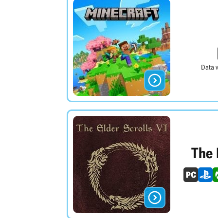
Data 

The 
