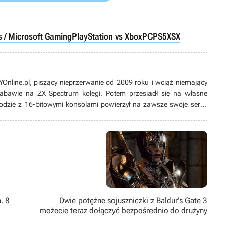
 / Microsoft Gaming
PlayStation vs Xbox
PC
PS5
XSX
line.pl, piszący nieprzerwanie od 2009 roku i wciąż niemający
 zabawie na ZX Spectrum kolegi. Potem przesiadł się na własne
odzie z 16-bitowymi konsolami powierzył na zawsze swoje serce
ych produkcji, w tym zwłaszcza przygodówek, RPG-ów oraz gier z
ż pasjonat modów. Poza grami pożeracz fabuł w każdej postaci –
. 8
Dwie potężne sojuszniczki z Baldur's Gate 3
możecie teraz dołączyć bezpośrednio do drużyny