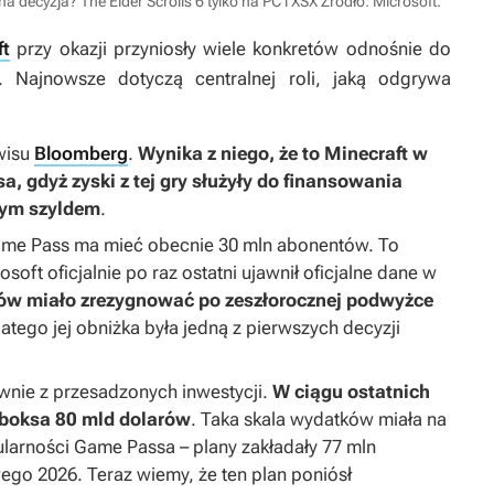
a decyzja? The Elder Scrolls 6 tylko na PC i XSX
Źródło: Microsoft
.
ft
przy okazji przyniosły wiele konkretów odnośnie do
u. Najnowsze dotyczą centralnej roli, jaką odgrywa
rwisu
Bloomberg
.
Wynika z niego, że to
Minecraft
w
a, gdyż zyski z tej gry służyły do finansowania
tym szyldem
.
ame Pass ma mieć obecnie 30 mln abonentów. To
osoft oficjalnie po raz ostatni ujawnił oficjalne dane w
ów miało zrezygnować po zeszłorocznej podwyżce
latego jej obniżka była jedną z pierwszych decyzji
wnie z przesadzonych inwestycji.
W ciągu ostatnich
Xboksa 80 mld dolarów
. Taka skala wydatków miała na
larności Game Passa – plany zakładały 77 mln
go 2026. Teraz wiemy, że ten plan poniósł