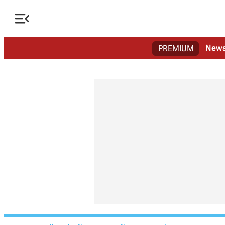

New
PREMIUM