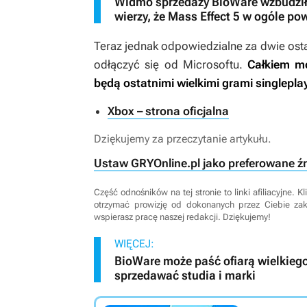
Widmo sprzedaży BioWare wzbudziło
wierzy, że Mass Effect 5 w ogóle po
Teraz jednak odpowiedzialne za dwie ostat
odłączyć się od Microsoftu.
Całkiem m
będą ostatnimi wielkimi grami singlepla
Xbox – strona oficjalna
Dziękujemy za przeczytanie artykułu.
Ustaw GRYOnline.pl jako preferowane ź
Część odnośników na tej stronie to linki afiliacyjne.
otrzymać prowizję od dokonanych przez Ciebie za
wspierasz pracę naszej redakcji. Dziękujemy!
WIĘCEJ:
BioWare może paść ofiarą wielkiego
sprzedawać studia i marki