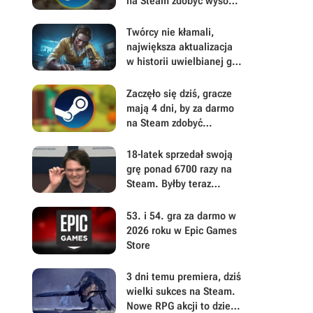
na Steam zdobyć wysoko
ocenianą
postapokaliptyczną
Twórcy nie kłamali,
strzelankę
największa aktualizacja
w historii uwielbianej gry
survivalowej naprawdę
jest gigantyczna. Build
Zaczęło się dziś, gracze
42 ulepsza Project
mają 4 dni, by za darmo
Zomboid w każdym calu
na Steam zdobyć
świetnie oceniane RPG
fantasy od polskiego
18-latek sprzedał swoją
wydawcy. To prezent z
grę ponad 6700 razy na
okazji ważnego
Steam. Byłby teraz
ogłoszenia
milionerem, gdyby 99,9%
kupujących nie dokonało
53. i 54. gra za darmo w
zwrotu
2026 roku w Epic Games
Store
3 dni temu premiera, dziś
wielki sukces na Steam.
Nowe RPG akcji to dzieło