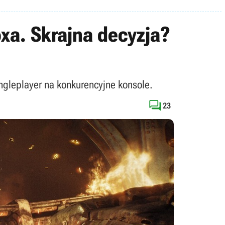
oxa. Skrajna decyzja?
ngleplayer na konkurencyjne konsole.

23