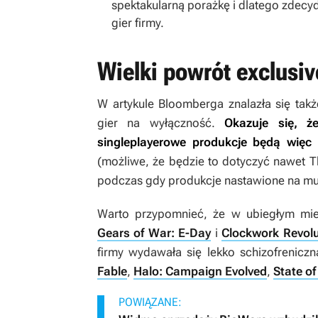
spektakularną porażkę i dlatego zdec
gier firmy.
Wielki powrót exclusi
W artykule Bloomberga znalazła się takż
gier na wyłączność.
Okazuje się, ż
singleplayerowe produkcje będą więc
(możliwe, że będzie to dotyczyć nawet
T
podczas gdy produkcje nastawione na mult
Warto przypomnieć, że w ubiegłym mies
Gears of War: E-Day
i
Clockwork Revolu
firmy wydawała się lekko schizofrenicz
Fable
,
Halo: Campaign Evolved
,
State of
POWIĄZANE: