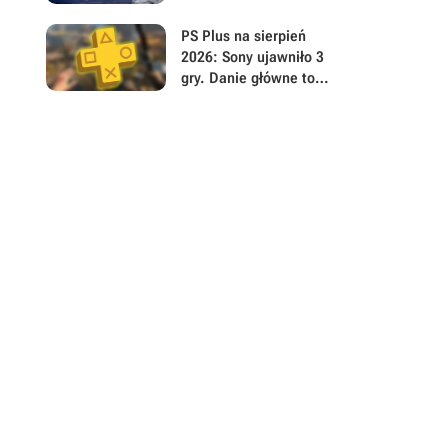
twórcy hitu PlayStation,
który zaspokoił
PS Plus na sierpień
odwieczne pragnienie
2026: Sony ujawniło 3
wielu graczy
gry. Danie główne to
polski postapokaliptyczny
hit z otwartym światem