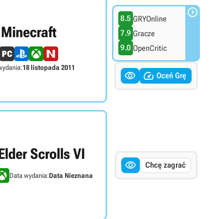

8.5
GRYOnline
Minecraft
7.9
Gracze
9.0
OpenCritic
wydania:
18 listopada 2011


Oceń Grę
Elder Scrolls VI

Chcę zagrać
Data wydania:
Data Nieznana