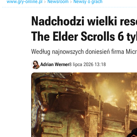
www.gry-online.pl
Newsroom
Newsy o grach


Nadchodzi wielki res
The Elder Scrolls 6 t
Według najnowszych doniesień firma Micro
Adrian Werner
8 lipca 2026 13:18