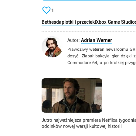

1
Bethesda
plotki i przecieki
Xbox Game Studios
Autor:
Adrian Werner
Prawdziwy weteran newsroomu GRYOn
dosyć. Złapał bakcyla gier dzięki
Commodore 64, a po krótkiej przyg
grom pecetowym. Wielbiciel niszow
gatunku immersive sim, jak równie
książek, seriali, filmów i komiksów.
Jutro najważniejsza premiera Netflixa tygodnia
odcinków nowej wersji kultowej historii