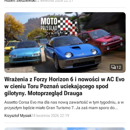
Hubert Śledziewski
22 kwietnia 2026 22:21
trybu kariery.

12
Wrażenia z Forzy Horizon 6 i nowości w AC Evo
w cieniu Toru Poznań uciekającego spod
gilotyny. Motoprzegląd Drauga
Assetto Corsa Evo ma dla nas nową zawartość w tym tygodniu, a w
przyszłym będzie miało Gran Turismo 7. Ja zaś mam sporo do
powiedzenia na temat Forzy Horizon 6… i losów Toru Poznań.
Krzysztof Mysiak
18 kwietnia 2026 22:19