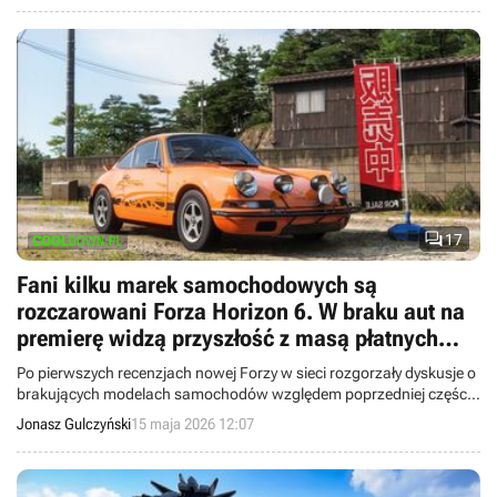

17
Fani kilku marek samochodowych są
rozczarowani Forza Horizon 6. W braku aut na
premierę widzą przyszłość z masą płatnych
paczek
Po pierwszych recenzjach nowej Forzy w sieci rozgorzały dyskusje o
brakujących modelach samochodów względem poprzedniej części.
Choć rzeczywiście jest ich mniej, to twórcy zapowiadają dodanie
Jonasz Gulczyński
15 maja 2026 12:07
kolejnych marek w przyszłości.