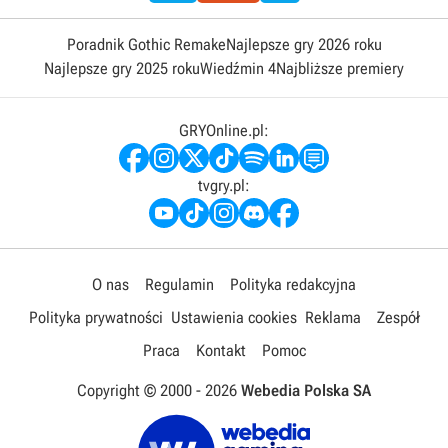
Poradnik Gothic Remake
Najlepsze gry 2026 roku
Najlepsze gry 2025 roku
Wiedźmin 4
Najbliższe premiery
GRYOnline.pl:
tvgry.pl:
O nas
Regulamin
Polityka redakcyjna
Polityka prywatności
Ustawienia cookies
Reklama
Zespół
Praca
Kontakt
Pomoc
Copyright © 2000 -
2026
Webedia Polska SA