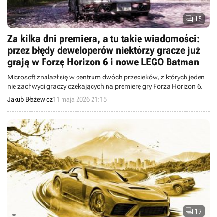

15
Za kilka dni premiera, a tu takie wiadomości:
przez błędy deweloperów niektórzy gracze już
grają w Forzę Horizon 6 i nowe LEGO Batman
Microsoft znalazł się w centrum dwóch przecieków, z których jeden
nie zachwyci graczy czekających na premierę gry Forza Horizon 6.
Jakub Błażewicz
11 maja 2026 21:15

17