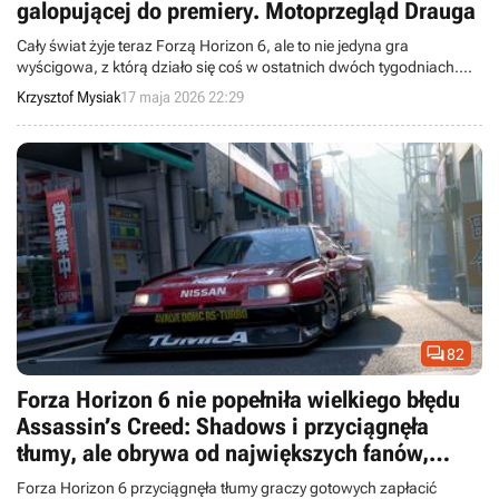
galopującej do premiery. Motoprzegląd Drauga
Cały świat żyje teraz Forzą Horizon 6, ale to nie jedyna gra
wyścigowa, z którą działo się coś w ostatnich dwóch tygodniach.
Premierę ma też chociażby CarX Drift Racing Online 2, a Nacon
Krzysztof Mysiak
17 maja 2026 22:29
rozsupłał wór informacji o swoich projektach (np. o nowym WRC).

82
Forza Horizon 6 nie popełniła wielkiego błędu
Assassin’s Creed: Shadows i przyciągnęła
tłumy, ale obrywa od największych fanów,
którzy wydali na grę 519 zł
Forza Horizon 6 przyciągnęła tłumy graczy gotowych zapłacić