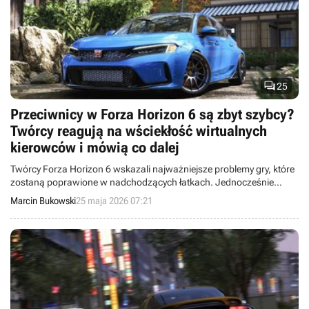

25
Przeciwnicy w Forza Horizon 6 są zbyt szybcy?
Twórcy reagują na wściekłość wirtualnych
kierowców i mówią co dalej
Twórcy Forza Horizon 6 wskazali najważniejsze problemy gry, które
zostaną poprawione w nadchodzących łatkach. Jednocześnie
produkcja notuje nowy rekord aktywności graczy.
Marcin Bukowski
25 maja 2026 07:21