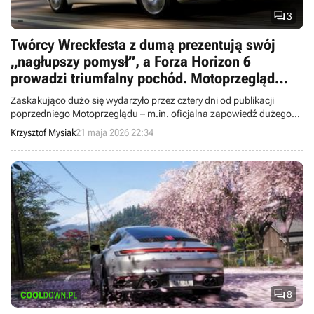

3
Twórcy Wreckfesta z dumą prezentują swój
„nagłupszy pomysł”, a Forza Horizon 6
prowadzi triumfalny pochód. Motoprzegląd
Drauga
Zaskakująco dużo się wydarzyło przez cztery dni od publikacji
poprzedniego Motoprzeglądu – m.in. oficjalna zapowiedź dużego
dodatku do F1 25, ujawnienie pierwszego auta w aktualizacji 0.7 do
Krzysztof Mysiak
21 maja 2026 22:34
AC Evo czy też rewitalizacja gry Rennsport.

8