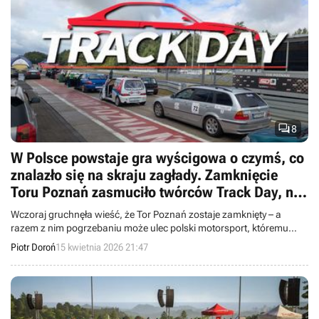

8
W Polsce powstaje gra wyścigowa o czymś, co
znalazło się na skraju zagłady. Zamknięcie
Toru Poznań zasmuciło twórców Track Day, na
szczęście nie na długo
Wczoraj gruchnęła wieść, że Tor Poznań zostaje zamknięty – a
razem z nim pogrzebaniu może ulec polski motorsport, któremu
miała być poświęcona powstająca obecnie gra Track Day studia
Piotr Doroń
15 kwietnia 2026 21:47
Apex7. Zapytaliśmy jej współtwórcę, co to oznacza dla tego
projektu.