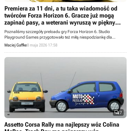
Premiera za 11 dni, a tu taka wiadomość od
twórców Forza Horizon 6. Gracze już mogą
zapinać pasy, a weterani wyruszą w piękny
otwarty świat w wyjątkowych autach
Poznaliśmy szczegóły preloadu gry Forza Horizon 6. Studio
Playground Games przygotowało też miłą niespodziankę dla
długoletnich fanów serii.
Maciej Gaffke
8 maja 2026 17:58

7
Assetto Corsa Rally ma najlepszy wóz Colina