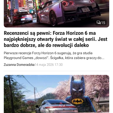

15
Recenzenci są pewni: Forza Horizon 6 ma
najpiękniejszy otwarty świat w całej serii. Jest
bardzo dobrze, ale do rewolucji daleko
Pierwsze recenzje Forzy Horizon 6 sugerują, że gra studia
Playground Games „dowozi”. Ścigałka, która zabiera graczy do
Japonii, dostaje niemal tak dobre oceny, jak „piątka” i „czwórka”.
Zuzanna Domeradzka
14 maja 2026 17:30