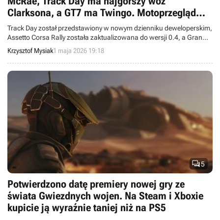
McRae, Track Day ma najgorszy wóz
Clarksona, a GT7 ma Twingo. Motoprzegląd
Drauga
Track Day został przedstawiony w nowym dzienniku deweloperskim,
Assetto Corsa Rally została zaktualizowana do wersji 0.4, a Gran
Turismo 7 do wersji 1.69. Mamy też nową motopremierę – MotoGP
Krzysztof Mysiak
1 maja 2026 19:18
26.

5
Potwierdzono datę premiery nowej gry ze
świata Gwiezdnych wojen. Na Steam i Xboxie
kupicie ją wyraźnie taniej niż na PS5