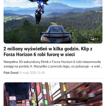

11
2 miliony wyświetleń w kilka godzin. Klip z
Forza Horizon 6 robi furorę w sieci
Niespełna 30-sekundowy filmik z Forza Horizon 6 robi niesamowite
zasięgi na portalu X. Wszystko z powodu tego, co pokazuje - a wielu
graczy twierdzi, że jest to coś wyjątkowego nawet jak na Forzę
Piotr Doroń
15 maja 2026 10:40
Horizon.