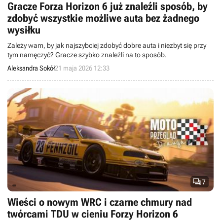
Gracze Forza Horizon 6 już znaleźli sposób, by
zdobyć wszystkie możliwe auta bez żadnego
wysiłku
Zależy wam, by jak najszybciej zdobyć dobre auta i niezbyt się przy
tym namęczyć? Gracze szybko znaleźli na to sposób.
Aleksandra Sokół
21 maja 2026 12:33

7
Wieści o nowym WRC i czarne chmury nad
twórcami TDU w cieniu Forzy Horizon 6