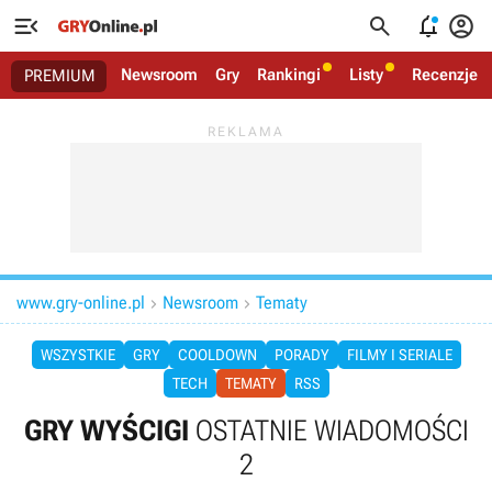




Newsroom
Gry
Rankingi
Listy
Recenzje
PREMIUM
www.gry-online.pl
Newsroom
Tematy


WSZYSTKIE
GRY
COOLDOWN
PORADY
FILMY I SERIALE
TECH
TEMATY
RSS
GRY WYŚCIGI
OSTATNIE WIADOMOŚCI
2