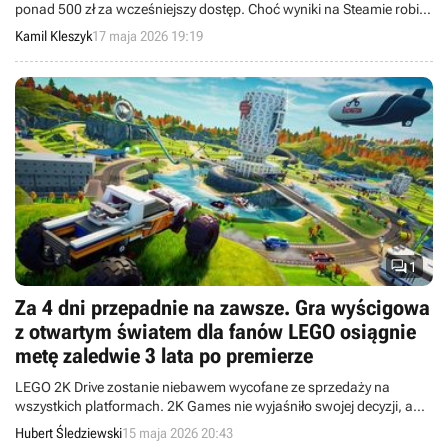
ponad 500 zł za wcześniejszy dostęp. Choć wyniki na Steamie robią
ogromne wrażenie, nastroje wokół nowej odsłony wyścigowej serii
Kamil Kleszyk
17 maja 2026 19:19
nie są idealne.

1
Za 4 dni przepadnie na zawsze. Gra wyścigowa
z otwartym światem dla fanów LEGO osiągnie
metę zaledwie 3 lata po premierze
LEGO 2K Drive zostanie niebawem wycofane ze sprzedaży na
wszystkich platformach. 2K Games nie wyjaśniło swojej decyzji, a
gracze mają ostatnią szansę na ewentualny zakup produkcji.
Hubert Śledziewski
15 maja 2026 20:43