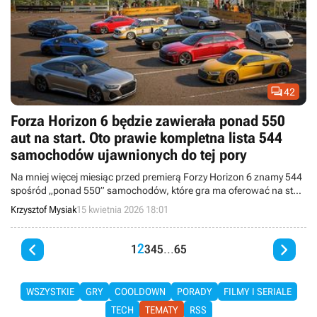

42
Forza Horizon 6 będzie zawierała ponad 550
aut na start. Oto prawie kompletna lista 544
samochodów ujawnionych do tej pory
Na mniej więcej miesiąc przed premierą Forzy Horizon 6 znamy 544
spośród „ponad 550” samochodów, które gra ma oferować na start
(w tym modele z DLC).
Krzysztof Mysiak
15 kwietnia 2026 18:01


2
1
3
4
5
...
65
WSZYSTKIE
GRY
COOLDOWN
PORADY
FILMY I SERIALE
TECH
TEMATY
RSS