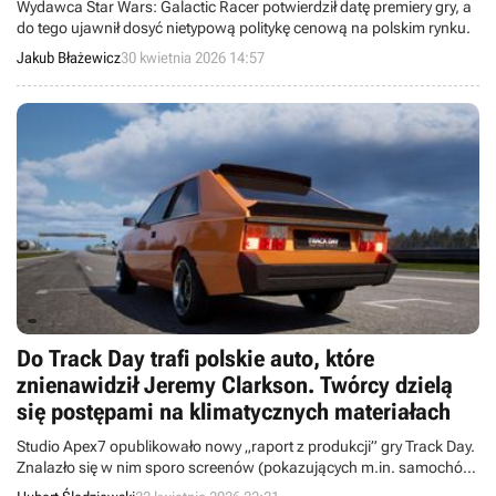
Wydawca Star Wars: Galactic Racer potwierdził datę premiery gry, a
do tego ujawnił dosyć nietypową politykę cenową na polskim rynku.
Jakub Błażewicz
30 kwietnia 2026 14:57
Do Track Day trafi polskie auto, które
znienawidził Jeremy Clarkson. Twórcy dzielą
się postępami na klimatycznych materiałach
Studio Apex7 opublikowało nowy „raport z produkcji” gry Track Day.
Znalazło się w nim sporo screenów (pokazujących m.in. samochód
inspirowany Polonezem), a także próbka muzyki z podglądem menu