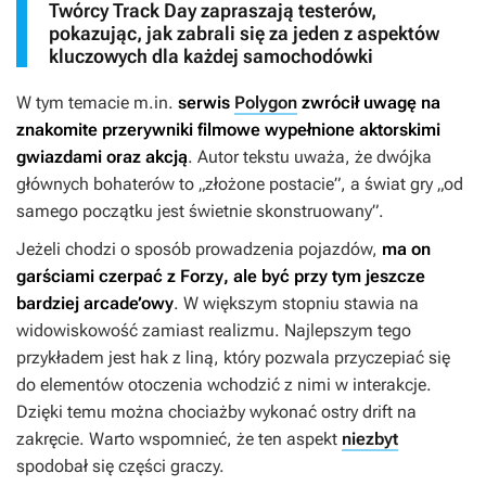
Twórcy Track Day zapraszają testerów,
pokazując, jak zabrali się za jeden z aspektów
kluczowych dla każdej samochodówki
W tym temacie m.in.
serwis
Polygon
zwrócił uwagę na
znakomite przerywniki filmowe wypełnione aktorskimi
gwiazdami oraz akcją
. Autor tekstu uważa, że dwójka
głównych bohaterów to „złożone postacie”, a świat gry „od
samego początku jest świetnie skonstruowany”.
Jeżeli chodzi o sposób prowadzenia pojazdów,
ma on
garściami czerpać z
Forzy
, ale być przy tym jeszcze
bardziej arcade’owy
. W większym stopniu stawia na
widowiskowość zamiast realizmu. Najlepszym tego
przykładem jest hak z liną, który pozwala przyczepiać się
do elementów otoczenia wchodzić z nimi w interakcje.
Dzięki temu można chociażby wykonać ostry drift na
zakręcie. Warto wspomnieć, że ten aspekt
niezbyt
spodobał się części graczy.