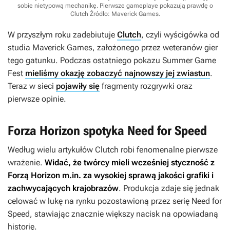
sobie nietypową mechanikę. Pierwsze gameplaye pokazują prawdę o
Clutch
Źródło: Maverick Games
.
W przyszłym roku zadebiutuje
Clutch
, czyli wyścigówka od
studia Maverick Games, założonego przez weteranów gier
tego gatunku. Podczas ostatniego pokazu Summer Game
Fest
mieliśmy okazję zobaczyć najnowszy jej zwiastun
.
Teraz w sieci
pojawiły się
fragmenty rozgrywki oraz
pierwsze opinie.
Forza Horizon spotyka Need for Speed
Według wielu artykułów
Clutch
robi fenomenalne pierwsze
wrażenie.
Widać, że twórcy mieli wcześniej styczność z
Forzą Horizon
m.in. za wysokiej sprawą jakości grafiki i
zachwycających krajobrazów
. Produkcja zdaje się jednak
celować w lukę na rynku pozostawioną przez serię
Need for
Speed,
stawiając znacznie większy nacisk na opowiadaną
historię.