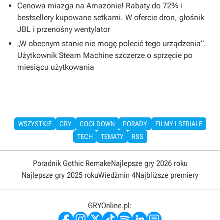
Cenowa miazga na Amazonie! Rabaty do 72% i
bestsellery kupowane setkami. W ofercie dron, głośnik
JBL i przenośny wentylator
„W obecnym stanie nie mogę polecić tego urządzenia”.
Użytkownik Steam Machine szczerze o sprzęcie po
miesiącu użytkowania
WSZYSTKIE
GRY
COOLDOWN
PORADY
FILMY I SERIALE
TECH
TEMATY
RSS
Poradnik Gothic Remake
Najlepsze gry 2026 roku
Najlepsze gry 2025 roku
Wiedźmin 4
Najbliższe premiery
GRYOnline.pl: