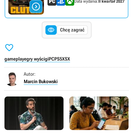
Data wydania:
II kwartał 2027


Chcę zagrać

gameplaye
gry wyścigi
PC
PS5
XSX
Autor:
Marcin Bukowski