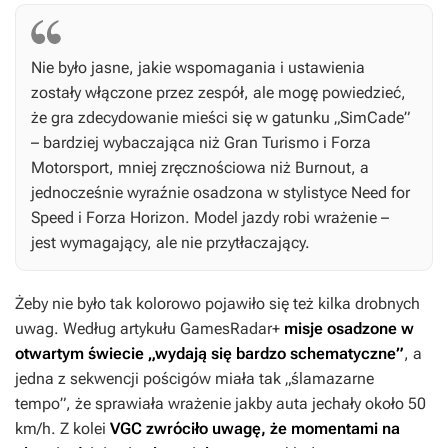
Nie było jasne, jakie wspomagania i ustawienia
zostały włączone przez zespół, ale mogę powiedzieć,
że gra zdecydowanie mieści się w gatunku „SimCade”
– bardziej wybaczająca niż
Gran Turismo
i
Forza
Motorsport
, mniej zręcznościowa niż
Burnout
, a
jednocześnie wyraźnie osadzona w stylistyce
Need for
Spee
d i
Forza Horizon
. Model jazdy robi wrażenie –
jest wymagający, ale nie przytłaczający.
Żeby nie było tak kolorowo pojawiło się też kilka drobnych
uwag. Według artykułu GamesRadar+
misje osadzone w
otwartym świecie „wydają się bardzo schematyczne”
, a
jedna z sekwencji pościgów miała tak „ślamazarne
tempo”, że sprawiała wrażenie jakby auta jechały około 50
km/h. Z kolei
VGC zwróciło uwagę, że momentami na