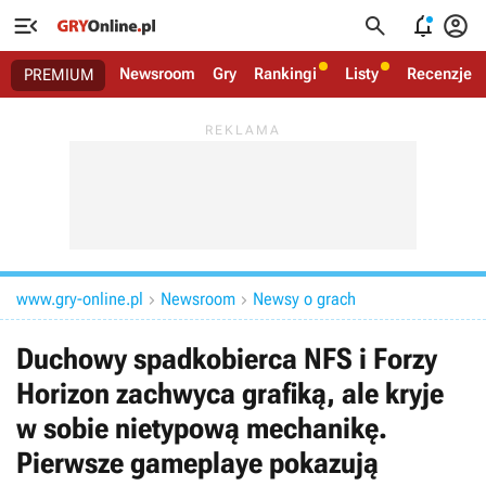




Newsroom
Gry
Rankingi
Listy
Recenzje
PREMIUM
www.gry-online.pl
Newsroom
Newsy o grach


Duchowy spadkobierca NFS i Forzy
Horizon zachwyca grafiką, ale kryje
w sobie nietypową mechanikę.
Pierwsze gameplaye pokazują