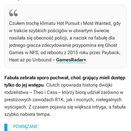
Czułem trochę klimatu
Hot Pursuit
i
Most Wanted,
gdy
w trakcie szybkich pościgów w otwartym świecie
nasilała się obecność policji, a nacisk na fabułę dla
jednego gracza zdecydowanie przypomina erę Ghost
Games w
NFS
, od rebootu z 2015 roku przez
Payback
,
Heat
aż po
Unbound
–
GamesRadar+
.
Fabuła zebrała sporo pochwał, choć grający mieli dostęp
tylko do jej wstępu
.
Clutch
opowiada historię dwójki
rodzeństwa – Theo i Cass – którzy biorą udział zarówno w
prestiżowych zawodach R1K, jak i nocnych, nielegalnych
wyścigach. Z czasem pojawia się większa intryga, a fabuła
szybko nabiera tempa.
POWIĄZANE: