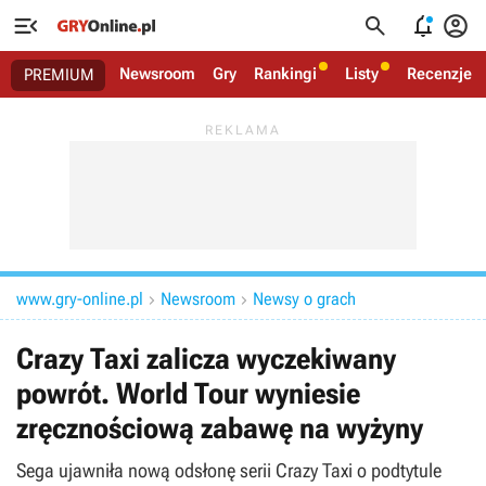




Newsroom
Gry
Rankingi
Listy
Recenzje
PREMIUM
www.gry-online.pl
Newsroom
Newsy o grach


Crazy Taxi zalicza wyczekiwany
powrót. World Tour wyniesie
zręcznościową zabawę na wyżyny
Sega ujawniła nową odsłonę serii Crazy Taxi o podtytule