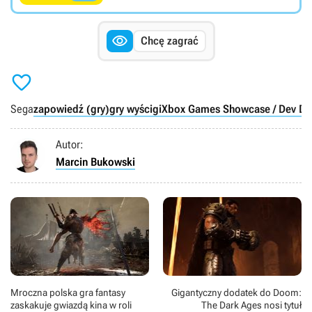

Chcę zagrać

Sega
zapowiedź (gry)
gry wyścigi
Xbox Games Showcase / Dev Dir
Autor:
Marcin Bukowski
Mroczna polska gra fantasy
Gigantyczny dodatek do Doom:
zaskakuje gwiazdą kina w roli
The Dark Ages nosi tytuł