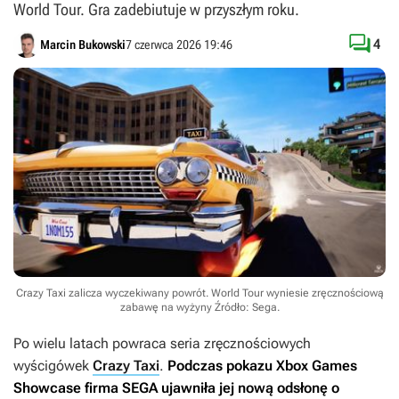
World Tour. Gra zadebiutuje w przyszłym roku.

4
Marcin Bukowski
7 czerwca 2026 19:46
Crazy Taxi zalicza wyczekiwany powrót. World Tour wyniesie zręcznościową
zabawę na wyżyny
Źródło: Sega
.
Po wielu latach powraca seria zręcznościowych
wyścigówek
Crazy Taxi
.
Podczas pokazu Xbox Games
Showcase firma SEGA ujawniła jej nową odsłonę o