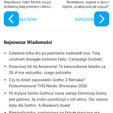
Napoleona. Valor Mortis ma już
Revelations, wyjdzie w lipcu i
dokładną datę premiery i demo
będzie „praktycznie jak sequel”
na Steam
NASTĘPNY
POPRZEDNI
Najnowsze Wiadomości
Zaledwie kilka dni po premierze nadszedł cios. Fala
zwolnień dosięgła twórców Halo: Campaign Evolved
Groszowy hit na Amazonie! Ta kieszonkowa latarka za
26 zł ma wszystko, czego potrzeba
Czy to dzień zapowiedzi Gothic 2 Remake?
Podsumowanie THQ Nordic Showcase 2026
Po krytyce fanów Gothica nowa wersja Górniczej Doliny
jest gotowa, by znów powalczyć o ich serca. Oto ważna
data dla Gothic: A Shadow’s Quest
Niespodzianka: nastawiona na fabułę mroczna gra