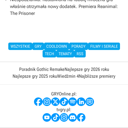
właśnie otrzymała nowy dodatek. Premiera Reanimal:
The Prisoner
WSZYSTKIE
GRY
COOLDOWN
PORADY
FILMY I SERIALE
TECH
TEMATY
RSS
Poradnik Gothic Remake
Najlepsze gry 2026 roku
Najlepsze gry 2025 roku
Wiedźmin 4
Najbliższe premiery
GRYOnline.pl:
tvgry.pl: