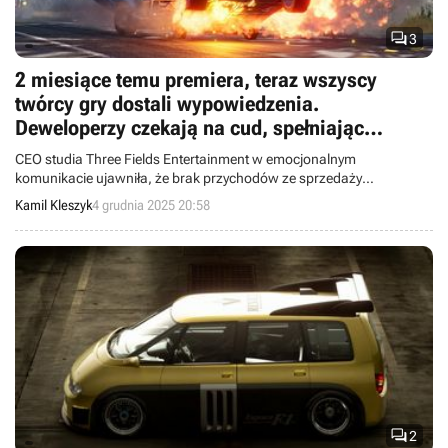

3
2 miesiące temu premiera, teraz wszyscy
twórcy gry dostali wypowiedzenia.
Deweloperzy czekają na cud, spełniając
ostatnią obietnicę złożoną fanom Wreckreation
CEO studia Three Fields Entertainment w emocjonalnym
komunikacie ujawniła, że brak przychodów ze sprzedaży
Wreckreation i niewystarczające wsparcie wydawcy zmusiły firmę do
Kamil Kleszyk
4 grudnia 2025 20:58
wstrzymania dalszej działalności.

2