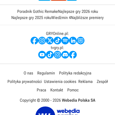
Poradnik Gothic Remake
Najlepsze gry 2026 roku
Najlepsze gry 2025 roku
Wiedźmin 4
Najbliższe premiery
GRYOnline.pl:
tvgry.pl:
O nas
Regulamin
Polityka redakcyjna
Polityka prywatności
Ustawienia cookies
Reklama
Zespół
Praca
Kontakt
Pomoc
Copyright © 2000 -
2026
Webedia Polska SA