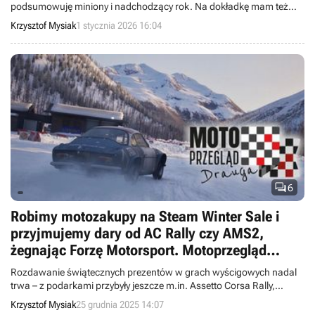
podsumowuję miniony i nadchodzący rok. Na dokładkę mam też
świeże wieści o TDU: Solar Crown.
Krzysztof Mysiak
1 stycznia 2026 16:04

6
Robimy motozakupy na Steam Winter Sale i
przyjmujemy dary od AC Rally czy AMS2,
żegnając Forzę Motorsport. Motoprzegląd
Drauga
Rozdawanie świątecznych prezentów w grach wyścigowych nadal
trwa – z podarkami przybyły jeszcze m.in. Assetto Corsa Rally,
Automobilista 2 i Wreckfest 2. Niczego nie dostaniemy już za to od
Krzysztof Mysiak
25 grudnia 2025 14:07
Forzy Motorsport...