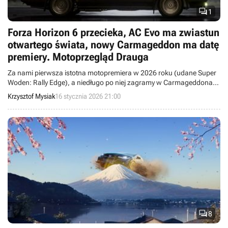

1
Forza Horizon 6 przecieka, AC Evo ma zwiastun
otwartego świata, nowy Carmageddon ma datę
premiery. Motoprzegląd Drauga
Za nami pierwsza istotna motopremiera w 2026 roku (udane Super
Woden: Rally Edge), a niedługo po niej zagramy w Carmageddona:
Rogue Shift, JDM na PS5 czy RIDE 6.
Krzysztof Mysiak
16 stycznia 2026 21:00

8