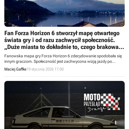
Fan Forza Horizon 6 stworzył mapę otwartego
świata gry i od razu zachwycił społeczność.
„Duże miasta to dokładnie to, czego brakowało
w Forza Horizon 5”
Fanowska mapa gry Forza Horizon 6 zdecydowanie spodobała się
innym graczom. Społeczność jest zachwycona wizją jazdy po
olbrzymim Tokio, która jednak niekoniecznie musi się spełnić.
Maciej Gaffke
19 stycznia 2026 17:00