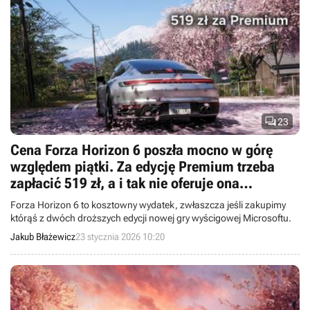

23
Cena Forza Horizon 6 poszła mocno w górę
względem piątki. Za edycję Premium trzeba
zapłacić 519 zł, a i tak nie oferuje ona
wszystkiego
Forza Horizon 6 to kosztowny wydatek, zwłaszcza jeśli zakupimy
którąś z dwóch droższych edycji nowej gry wyścigowej Microsoftu.
Jakub Błażewicz
23 stycznia 2026 10:20