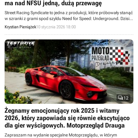
ma nad NFSU jedną, dużą przewagę
Street Racing Syndicate to jedna z produkcji, które próbowały stanąć
w szranki z grami spod szyldu Need for Speed: Underground. Dzisiaj
to nieco już zapomniane dzieło można kupić dosłownie za parę
Krystian Pieniążek
10 stycznia 2026 18:00
złotych.

12
Żegnamy emocjonujący rok 2025 i witamy
2026, który zapowiada się równie ekscytująco
dla gier wyścigowych. Motoprzegląd Drauga
Zapraszam na wydanie specjalne Motoprzeglądu, w którym