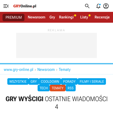




Newsroom
Gry
Rankingi
Listy
Recenzje
PREMIUM
www.gry-online.pl
Newsroom
Tematy


WSZYSTKIE
GRY
COOLDOWN
PORADY
FILMY I SERIALE
TECH
TEMATY
RSS
GRY WYŚCIGI
OSTATNIE WIADOMOŚCI
4