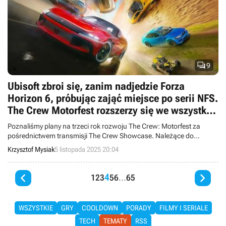

9
Ubisoft zbroi się, zanim nadjedzie Forza
Horizon 6, próbując zająć miejsce po serii NFS.
The Crew Motorfest rozszerzy się we wszystkie
strony w 3. roku rozwoju
Poznaliśmy plany na trzeci rok rozwoju The Crew: Motorfest za
pośrednictwem transmisji The Crew Showcase. Należące do
Ubisoftu studio Ivory Tower zafunduje nam m.in. uliczne wyścigi,
Krzysztof Mysiak
5 listopada 2025 20:04
dwie nowe wyspy, edytor tras, samochodziki RC, wysyp aut marki
BMW, a nawet NASCAR.


4
1
2
3
5
6
...
65
WSZYSTKIE
GRY
COOLDOWN
PORADY
FILMY I SERIALE
TECH
TEMATY
RSS