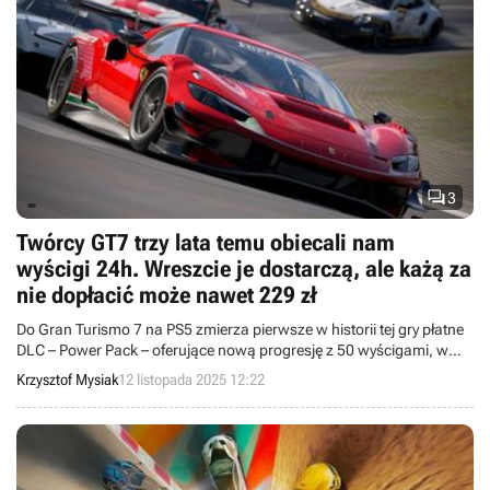

3
Twórcy GT7 trzy lata temu obiecali nam
wyścigi 24h. Wreszcie je dostarczą, ale każą za
nie dopłacić może nawet 229 zł
Do Gran Turismo 7 na PS5 zmierza pierwsze w historii tej gry płatne
DLC – Power Pack – oferujące nową progresję z 50 wyścigami, w
tym długodystansowymi 24-godzinnymi, przeciwko sztucznej
Krzysztof Mysiak
12 listopada 2025 12:22
inteligencji GT Sophy 3.0.