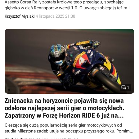
Assetto Corsa Rally została królową tego przeglądu, spychając
głęboko w cień Rennsport w wersji 1.0. O uwagę zabiegają też m.in.
RIDE 6, Gran Turismo 7 z kontrowersyjnym płatnym DLC i The Crew
Krzysztof Mysiak
14 listopada 2025 21:30
z ziomalską aktualizacją.

1
Znienacka na horyzoncie pojawiła się nowa
odsłona najlepszej serii gier o motocyklach.
Zapatrzony w Forzę Horizon RIDE 6 już na
starcie budzi duże obawy
Ciesząca się dużą popularnością seria gier motocyklowych od
studia Milestone zadebiutuje na początku przyszłego roku. Pomimo
inspiracji Forzą Horizon, może ona budzić pewne obawy.