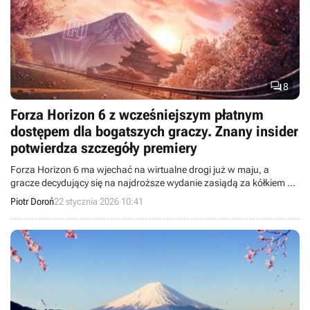

8
Forza Horizon 6 z wcześniejszym płatnym
dostępem dla bogatszych graczy. Znany insider
potwierdza szczegóły premiery
Forza Horizon 6 ma wjechać na wirtualne drogi już w maju, a
gracze decydujący się na najdroższe wydanie zasiądą za kółkiem o
cztery dni szybciej od reszty.
Piotr Doroń
22 stycznia 2026 10:41