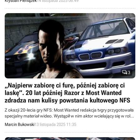
Krystian Pieniążek
14 listopada 2025 06:49

3
„Najpierw zabiorę ci furę, później zabiorę ci
laskę”. 20 lat później Razor z Most Wanted
zdradza nam kulisy powstania kultowego NFS
Z okazji 20-lecia gry NFS: Most Wanted redakcja tvgry przygotowała
specjalny materiał wideo. Wystąpił w nim aktor wcielający się w rolę
Razora, który opowiedział o kulisach powstawania produkcji.
Marcin Bukowski
13 listopada 2025 11:35