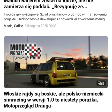
Maluch Racerem został na lodzie, ale nie
zamierza się poddać. „Rezygnuję ze
wszystkiego, co nie jest Szrotem!”
Twórca gry wyścigowej Szrot prosi fanów o pomoc w finansowaniu
projektu. Jednocześnie deweloper zapowiedział stworzenie małego
dema produkcji.
Maciej Gaffke
18 listopada 2025 20:33

5
Włoskie rajdy są boskie, ale polsko-niemiecki
simracing w wersji 1.0 to niestety porażka.
Motoprzegląd Drauga