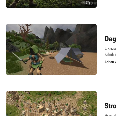

8
Dag
Ukazał
silni
Adrian 
Str
Popul