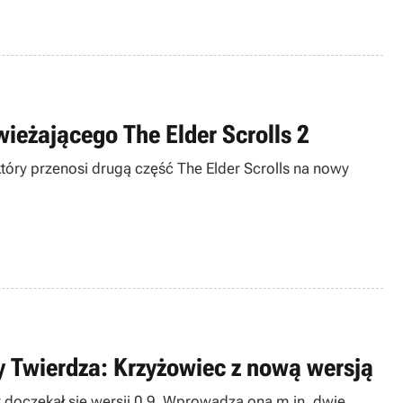
wieżającego The Elder Scrolls 2
, który przenosi drugą część The Elder Scrolls na nowy
y Twierdza: Krzyżowiec z nową wersją
 doczekał się wersji 0.9. Wprowadza ona m.in. dwie