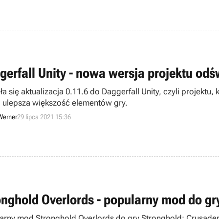
gerfall Unity - nowa wersja projektu odś
a się aktualizacja 0.11.6 do Daggerfall Unity, czyli projektu
k i ulepsza większość elementów gry.
Werner
29 lipca 2021 15:36
onghold Overlords - popularny mod do gr
arny mod Stronghold Overlords do gry Stronghold: Crusader