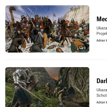
Med
Ukaza
Proje
Adrian 

9
Dar
Ukaza
Schol
Adrian 