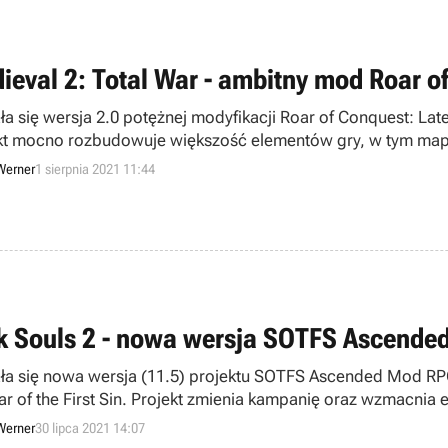
ieval 2: Total War - ambitny mod Roar o
ła się wersja 2.0 potężnej modyfikacji Roar of Conquest: Lat
kt mocno rozbudowuje większość elementów gry, w tym mapę
Werner
1 sierpnia 2021 11:44
k Souls 2 - nowa wersja SOTFS Ascend
ła się nowa wersja (11.5) projektu SOTFS Ascended Mod RPG, 
ar of the First Sin. Projekt zmienia kampanię oraz wzmacnia
Werner
30 lipca 2021 14:07