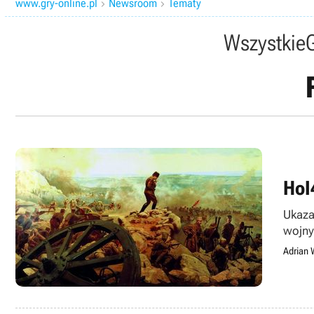
www.gry-online.pl
Newsroom
Tematy


Wszystkie
HoI
Ukaza
wojny
Adrian 