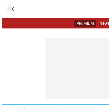

New
PREMIUM