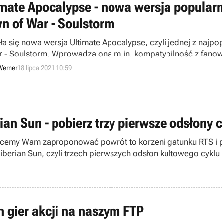
imate Apocalypse - nowa wersja popula
n of War - Soulstorm
ła się nowa wersja Ultimate Apocalypse, czyli jednej z naj
r - Soulstorm. Wprowadza ona m.in. kompatybilność z fanow
Werner
18 lipca 2021 10:59
an Sun - pobierz trzy pierwsze odsłony 
chcemy Wam zaproponować powrót to korzeni gatunku RTS i 
erian Sun, czyli trzech pierwszych odsłon kultowego cyklu
 gier akcji na naszym FTP