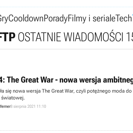
Gry
Cooldown
Porady
Filmy i seriale
Tech
FTP
OSTATNIE WIADOMOŚCI 1
4: The Great War - nowa wersja ambitneg
ła się nowa wersja The Great War, czyli potężnego moda do He
 światowej.
Werner
8 sierpnia 2021 11:10