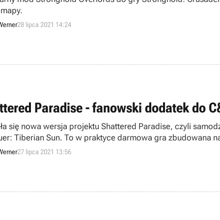
 mapy.
Werner
28 lipca 2021 14:24
ttered Paradise - fanowski dodatek do C
a się nowa wersja projektu Shattered Paradise, czyli samodzieln
er: Tiberian Sun. To w praktyce darmowa gra zbudowana n
Werner
27 lipca 2021 13:56