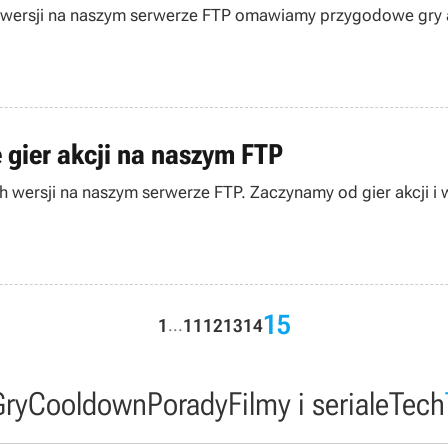
 wersji na naszym serwerze FTP omawiamy przygodowe gry ak
 gier akcji na naszym FTP
 wersji na naszym serwerze FTP. Zaczynamy od gier akcji i w
15
1
11
12
13
14
...
Gry
Cooldown
Porady
Filmy i seriale
Tech