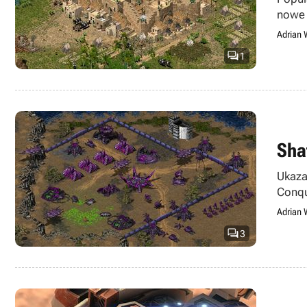
nowe
Adrian 

1
Sha
Ukazał
Conqu
Adrian 

3