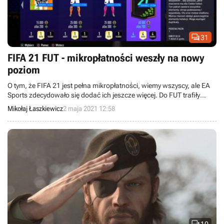

31
FIFA 21 FUT - mikropłatności weszły na nowy
poziom
O tym, że FIFA 21 jest pełna mikropłatności, wiemy wszyscy, ale EA
Sports zdecydowało się dodać ich jeszcze więcej. Do FUT trafiły
nowe, płatne elementy kosmetyczne.
Mikołaj Łaszkiewicz
2 maja 2021 12:58
10