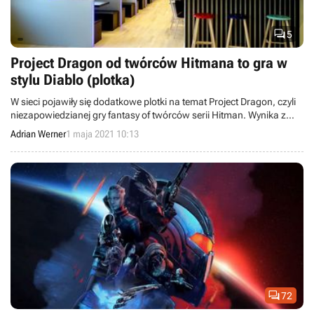

5
Project Dragon od twórców Hitmana to gra w
stylu Diablo (plotka)
W sieci pojawiły się dodatkowe plotki na temat Project Dragon, czyli
niezapowiedzianej gry fantasy of twórców serii Hitman. Wynika z
nich, że będzie to produkcja w stylu Diablo, ale z kamerą
Adrian Werner
1 maja 2021 10:13
umieszczoną za plecami postaci.

72