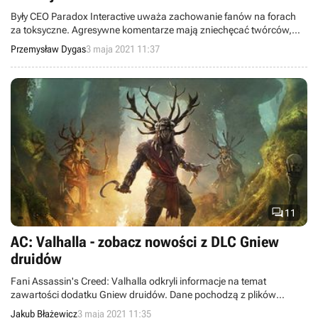
Były CEO Paradox Interactive uważa zachowanie fanów na forach
za toksyczne. Agresywne komentarze mają zniechęcać twórców,
którzy starają się dostarczyć graczom jak najlepszy produkt.
Przemysław Dygas
3 maja 2021 11:37

11
AC: Valhalla - zobacz nowości z DLC Gniew
druidów
Fani Assassin's Creed: Valhalla odkryli informacje na temat
zawartości dodatku Gniew druidów. Dane pochodzą z plików
aktualizacji 1.2.1 i uwzględniają m.in. nowe uzbrojenie, zbroje oraz
Jakub Błażewicz
3 maja 2021 11:35