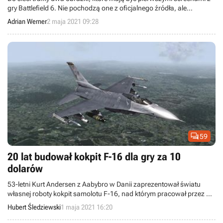
gry Battlefield 6. Nie pochodzą one z oficjalnego źródła, ale
materiały są bardzo przekonujące.
Adrian Werner
2 maja 2021 09:28

59
20 lat budował kokpit F-16 dla gry za 10
dolarów
53-letni Kurt Andersen z Aabybro w Danii zaprezentował światu
własnej roboty kokpit samolotu F-16, nad którym pracował przez 20
lat. Wszystko po to, aby grać w grę wartą dziesięć dolarów.
Hubert Śledziewski
1 maja 2021 16:20