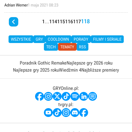
oddelegowani do prac nad innymi projektami wydawcy.
Adrian Werner
1 maja 2021 08:23

118
1
...
114
115
116
117
WSZYSTKIE
GRY
COOLDOWN
PORADY
FILMY I SERIALE
TECH
TEMATY
RSS
Poradnik Gothic Remake
Najlepsze gry 2026 roku
Najlepsze gry 2025 roku
Wiedźmin 4
Najbliższe premiery
GRYOnline.pl:
tvgry.pl: