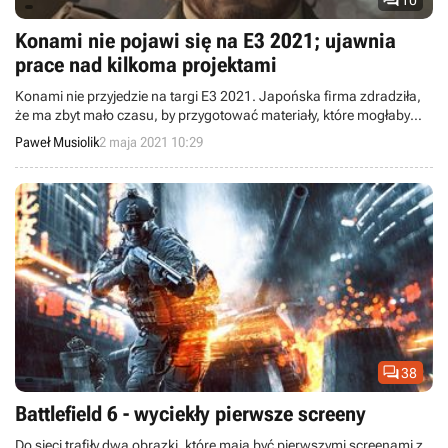

Konami nie pojawi się na E3 2021; ujawnia
prace nad kilkoma projektami
Konami nie przyjedzie na targi E3 2021. Japońska firma zdradziła,
że ma zbyt mało czasu, by przygotować materiały, które mogłaby
zaprezentować.
Paweł Musiolik
2 maja 2021 10:29

38
Battlefield 6 - wyciekły pierwsze screeny
Do sieci trafiły dwa obrazki, które mają być pierwszymi screenami z