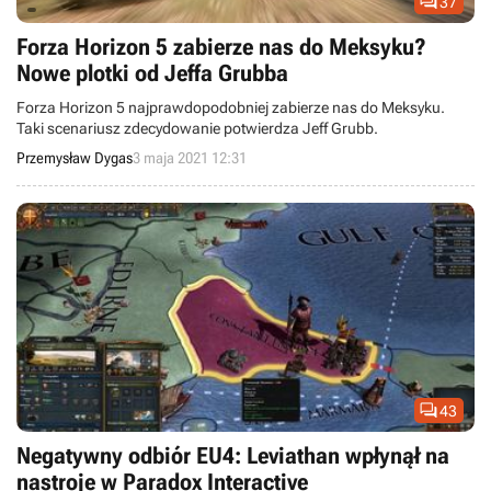

37
Forza Horizon 5 zabierze nas do Meksyku?
Nowe plotki od Jeffa Grubba
Forza Horizon 5 najprawdopodobniej zabierze nas do Meksyku.
Taki scenariusz zdecydowanie potwierdza Jeff Grubb.
Przemysław Dygas
3 maja 2021 12:31

43
Negatywny odbiór EU4: Leviathan wpłynął na
nastroje w Paradox Interactive