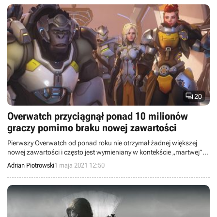

20
Overwatch przyciągnął ponad 10 milionów
graczy pomimo braku nowej zawartości
Pierwszy Overwatch od ponad roku nie otrzymał żadnej większej
nowej zawartości i często jest wymieniany w kontekście „martwej”
gry. Tymczasem ze słów reżysera gry wynika, że w ciągu ostatniego
Adrian Piotrowski
1 maja 2021 12:50
roku sieciowa strzelanka Blizzarda przyciągnęła ponad 10 milionów
nowych graczy.