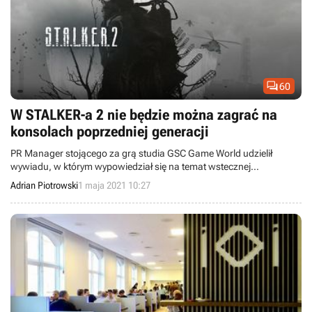

60
W STALKER-a 2 nie będzie można zagrać na
konsolach poprzedniej generacji
PR Manager stojącego za grą studia GSC Game World udzielił
wywiadu, w którym wypowiedział się na temat wstecznej
kompatybilności STALKER-a 2 oraz dlaczego twórcy zdecydowali się
Adrian Piotrowski
1 maja 2021 10:27
na ekskluzywną umowę z Microsoftem.