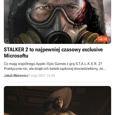

38
STALKER 2 to najpewniej czasowy exclusive
Microsoftu
Co mają wspólnego Apple i Epic Games z grą S.T.A.L.K.E.R. 2?
Praktycznie nic, ale dzięki ich batalii sądowej dowiedzieliśmy, że
dzieło studia GSC Game Word będzie konsolowym tytułem
Jakub Błażewicz
3 maja 2021 13:34
ekskluzywnym dla Xboksa Series X/S tylko przez pewien czas.