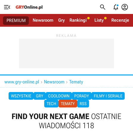




Newsroom
Gry
Rankingi
Listy
Recenzje
PREMIUM
www.gry-online.pl
Newsroom
Tematy


WSZYSTKIE
GRY
COOLDOWN
PORADY
FILMY I SERIALE
TECH
TEMATY
RSS
FIND YOUR NEXT GAME
OSTATNIE
WIADOMOŚCI 118