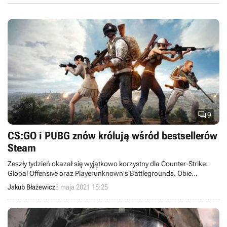

9
CS:GO i PUBG znów królują wśród bestsellerów
Steam
Zeszły tydzień okazał się wyjątkowo korzystny dla Counter-Strike:
Global Offensive oraz Playerunknown's Battlegrounds. Obie
produkcje znalazły się na samym szczycie listy bestsellerów Steama,
Jakub Błażewicz
3 maja 2021 15:25
wyprzedzając hity ostatnich miesięcy.