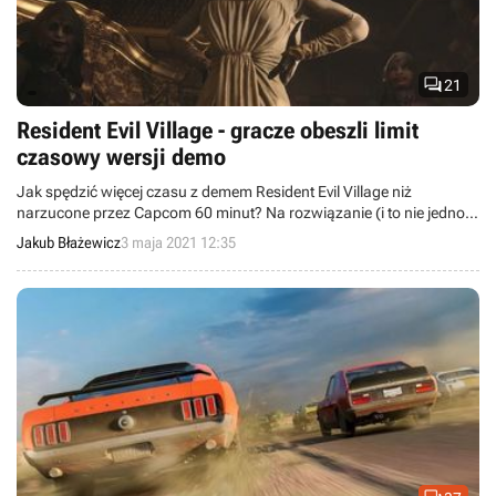

21
Resident Evil Village - gracze obeszli limit
czasowy wersji demo
Jak spędzić więcej czasu z demem Resident Evil Village niż
narzucone przez Capcom 60 minut? Na rozwiązanie (i to nie jedno)
wpadli pecetowi gracze, którzy podzielili się swoimi odkryciami na
Jakub Błażewicz
3 maja 2021 12:35
Steamie.