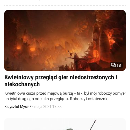
wierzchowce.

18
Kwietniowy przegląd gier niedostrzeżonych i
niekochanych
Kwietniowa cisza przed majową burzą – taki był mój roboczy pomysł
na tytuł drugiego odcinka przeglądu. Roboczy i ostatecznie
niewykorzystany, bo nie oddałby sprawiedliwości niszowym perłom,
Krzysztof Mysiak
2 maja 2021 17:33
które objawiły nam się w minionym miesiącu. Mniej wcale nie znaczy
gorzej.