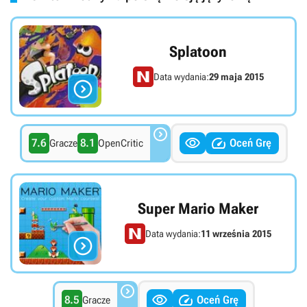
Splatoon
Data wydania:
29 maja 2015




7.6
8.1
Oceń Grę
Gracze
OpenCritic
Super Mario Maker
Data wydania:
11 września 2015




8.5
Oceń Grę
Gracze