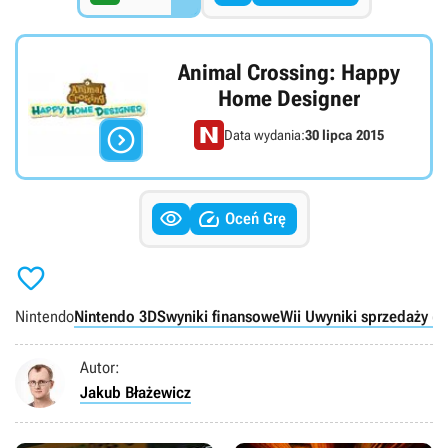
Animal Crossing: Happy
Home Designer

Data wydania:
30 lipca 2015


Oceń Grę

Nintendo
Nintendo 3DS
wyniki finansowe
Wii U
wyniki sprzedaży (g
Autor:
Jakub Błażewicz