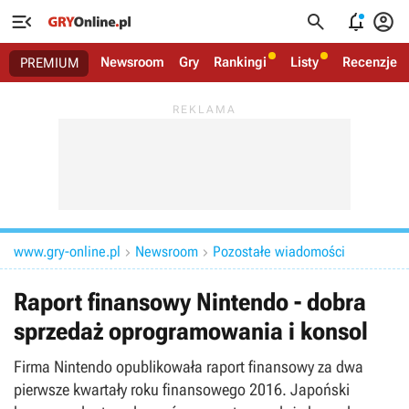




Newsroom
Gry
Rankingi
Listy
Recenzje
PREMIUM
www.gry-online.pl
Newsroom
Pozostałe wiadomości


Raport finansowy Nintendo - dobra
sprzedaż oprogramowania i konsol
Firma Nintendo opublikowała raport finansowy za dwa
pierwsze kwartały roku finansowego 2016. Japoński