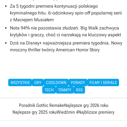
Za 5 tygodni premiera kontynuacji polskiego
kryminalnego hitu. 6-odcinkowy spin-off popularnej serii
z Maciejem Musiałem
Nota 94% nie pozostawia złudzeń. Big Walk zachwyca
krytyków i graczy, choć ci narzekają na kluczowy aspekt
Dziś na Disney+ najważniejsza premiera tygodnia. Nowy
mroczny thriller twórcy American Horror Story
WSZYSTKIE
GRY
COOLDOWN
PORADY
FILMY I SERIALE
TECH
TEMATY
RSS
Poradnik Gothic Remake
Najlepsze gry 2026 roku
Najlepsze gry 2025 roku
Wiedźmin 4
Najbliższe premiery