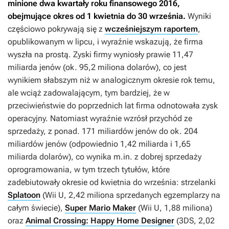
minione dwa kwartały roku finansowego 2016,
obejmujące okres od 1 kwietnia do 30 września.
Wyniki
częściowo pokrywają się z
wcześniejszym raportem
,
opublikowanym w lipcu, i wyraźnie wskazują, że firma
wyszła na prostą. Zyski firmy wyniosły prawie 11,47
miliarda jenów (ok. 95,2 miliona dolarów), co jest
wynikiem słabszym niż w analogicznym okresie rok temu,
ale wciąż zadowalającym, tym bardziej, że w
przeciwieństwie do poprzednich lat firma odnotowała zysk
operacyjny. Natomiast wyraźnie wzrósł przychód ze
sprzedaży, z ponad. 171 miliardów jenów do ok. 204
miliardów jenów (odpowiednio 1,42 miliarda i 1,65
miliarda dolarów), co wynika m.in. z dobrej sprzedaży
oprogramowania, w tym trzech tytułów, które
zadebiutowały okresie od kwietnia do września: strzelanki
Splatoon
(Wii U, 2,42 miliona sprzedanych egzemplarzy na
całym świecie),
Super Mario Maker
(Wii U, 1,88 miliona)
oraz
Animal Crossing: Happy Home Designer
(3DS, 2,02