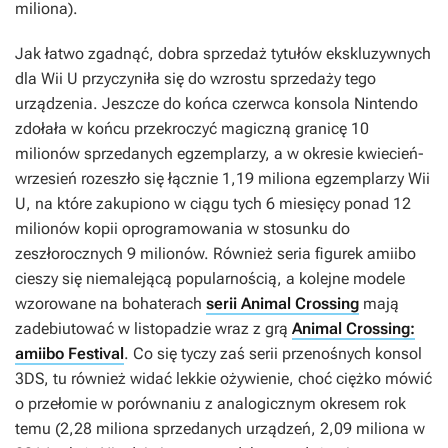
miliona).
Jak łatwo zgadnąć, dobra sprzedaż tytułów ekskluzywnych
dla Wii U przyczyniła się do wzrostu sprzedaży tego
urządzenia. Jeszcze do końca czerwca konsola Nintendo
zdołała w końcu przekroczyć magiczną granicę 10
milionów sprzedanych egzemplarzy, a w okresie kwiecień-
wrzesień rozeszło się łącznie 1,19 miliona egzemplarzy Wii
U, na które zakupiono w ciągu tych 6 miesięcy ponad 12
milionów kopii oprogramowania w stosunku do
zeszłorocznych 9 milionów. Również seria figurek
amiibo
cieszy się niemalejącą popularnością, a kolejne modele
wzorowane na bohaterach
serii Animal Crossing
mają
zadebiutować w listopadzie wraz z grą
Animal Crossing:
amiibo Festival
. Co się tyczy zaś serii przenośnych konsol
3DS, tu również widać lekkie ożywienie, choć ciężko mówić
o przełomie w porównaniu z analogicznym okresem rok
temu (2,28 miliona sprzedanych urządzeń, 2,09 miliona w