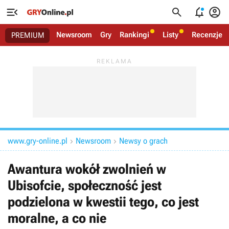




Newsroom
Gry
Rankingi
Listy
Recenzje
PREMIUM
www.gry-online.pl
Newsroom
Newsy o grach


Awantura wokół zwolnień w
Ubisofcie, społeczność jest
podzielona w kwestii tego, co jest
moralne, a co nie