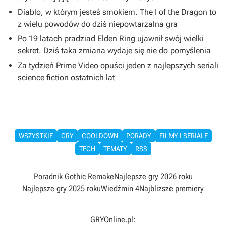
Diablo, w którym jesteś smokiem. The I of the Dragon to
z wielu powodów do dziś niepowtarzalna gra
Po 19 latach pradziad Elden Ring ujawnił swój wielki
sekret. Dziś taka zmiana wydaje się nie do pomyślenia
Za tydzień Prime Video opuści jeden z najlepszych seriali
science fiction ostatnich lat
WSZYSTKIE
GRY
COOLDOWN
PORADY
FILMY I SERIALE
TECH
TEMATY
RSS
Poradnik Gothic Remake
Najlepsze gry 2026 roku
Najlepsze gry 2025 roku
Wiedźmin 4
Najbliższe premiery
GRYOnline.pl: