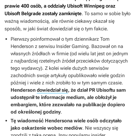
prawie 400 osób, a oddziały Ubisoft Winnipeg oraz
Ubisoft Belgrade zostały zamknięte
. To samo w sobie było
ważną wiadomością, ale równie ciekawy okazał się
sposób, w jaki świat dowiedział się o tym fakcie.
Pierwszy poinformował o tym dziennikarz Tom
Henderson z serwisu Insider Gaming. Bazował on na
własnych źródłach w firmie (od wielu lat jest on jednym
z najbardziej rzetelnych źródeł przecieków dotyczących
tego wydawcy). Z kolei wiele dużych serwisów
zachodnich swoje artykuły opublikowało wiele godzin
później i wiele z nich zrobiło to w tym samym czasie.
Henderson
dowiedział się
, że dział PR Ubisoftu sam
udostępnił te informacje medium, ale obłożył je
embargiem, które zezwalało na publikacje dopiero
od określonej godziny
.
Tę wiadomość Hendersona wiele osób odczytało
jako oskarżenie wobec mediów
. Nie wszyscy się
zgodzili z taką oceną. Inny popularny insider