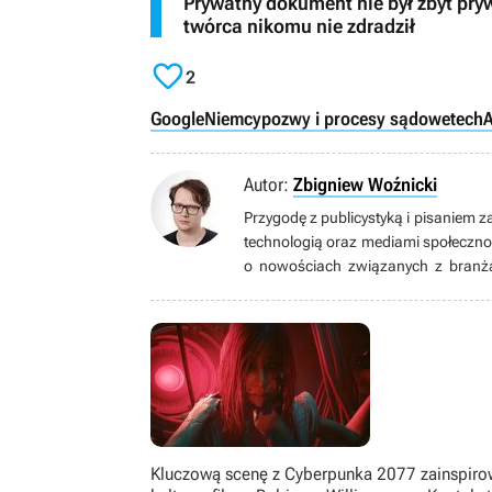
Prywatny dokument nie był zbyt pryw
twórca nikomu nie zdradził

2
Google
Niemcy
pozwy i procesy sądowe
tech
A
Autor:
Zbigniew Woźnicki
Przygodę z publicystyką i pisaniem z
technologią oraz mediami społeczno
o nowościach związanych z branżą 
wszelakiego typu. Żaden gatunek mu 
grach są całkowicie zbędne. Prze
mmorpg.org.pl. Uwielbia ponarzekać
ksywką Canaton.
Kluczową scenę z Cyberpunka 2077 zainspiro