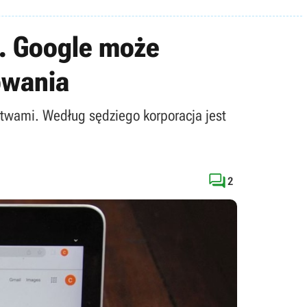
. Google może
owania
stwami. Według sędziego korporacja jest

2