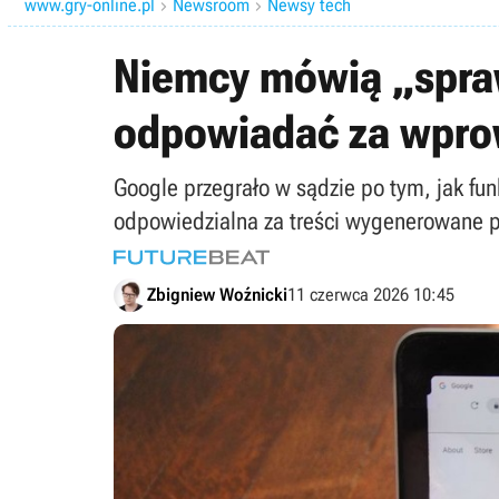
www.gry-online.pl
Newsroom
Newsy tech


Niemcy mówią „spra
odpowiadać za wpro
Google przegrało w sądzie po tym, jak fu
odpowiedzialna za treści wygenerowane pr
Zbigniew Woźnicki
11 czerwca 2026 10:45