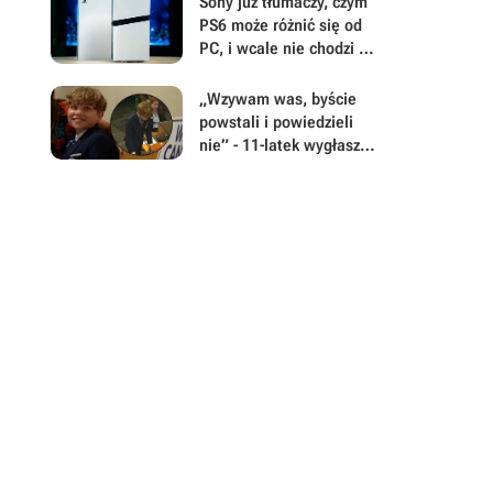
Sony już tłumaczy, czym
trzeba wymusić prawem
PS6 może różnić się od
PC, i wcale nie chodzi o
napęd na płyty
„Wzywam was, byście
powstali i powiedzieli
nie” - 11-latek wygłasza
przemówienie, by
zapobiec budowie
ogromnego centrum
danych AI od Google