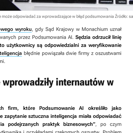
e może odpowiadać za wprowadzające w błąd podsumowania
Źródło: s
owego wyroku
, gdy Sąd Krajowy w Monachium uznał
rowanych przez Podsumowania AI.
Sędzia odrzucił linię
e to użytkownicy są odpowiedzialni za weryfikowanie
teligencja
błędnie powiązała dwie firmy z oszustwami
mi.
wprowadziły internautów w
h firm, które Podsumowanie AI określiło jako
 zapytanie sztuczna inteligencja miała odpowiadać
ia podejrzanych praktyk biznesowych”
, po czym
ytkownika i przykładami rzekomych oszustw. Problem