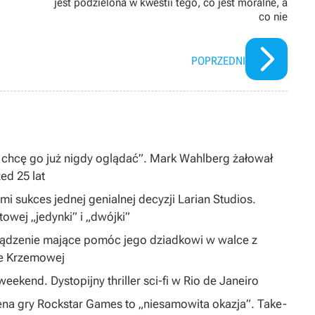
jest podzielona w kwestii tego, co jest moralne, a
co nie
POPRZEDNI
 chcę go już nigdy oglądać”. Mark Wahlberg żałował
zed 25 lat
i sukces jednej genialnej decyzji Larian Studios.
ltowej „jedynki” i „dwójki”
ządzenie mające pomóc jego dziadkowi w walce z
ie Krzemowej
eekend. Dystopijny thriller sci-fi w Rio de Janeiro
na gry Rockstar Games to „niesamowita okazja”. Take-