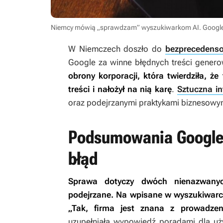
Niemcy mówią „sprawdzam” wyszukiwarkom AI. Googl
W Niemczech doszło do
bezprecedens
Google za winne błędnych treści gene
obrony korporacji, która twierdziła, ż
treści i nałożył na nią karę
.
Sztuczna in
oraz podejrzanymi praktykami biznesowy
Podsumowania Google 
błąd
Sprawa dotyczy dwóch nienazwanyc
podejrzane. Na wpisane w wyszukiwarce
„Tak, firma jest znana z prowadzen
uzupełniała wypowiedź poradami dla uż