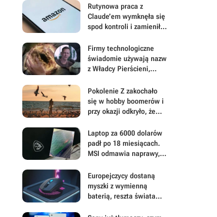
Rutynowa praca z
Claude’em wymknęła się
spod kontroli i zamieniła
w katastrofę finansową
dla Amazona
Firmy technologiczne
świadomie używają nazw
z Władcy Pierścieni,
dzięki czemu myślisz, że
są tymi dobrymi
Pokolenie Z zakochało
się w hobby boomerów i
przy okazji odkryło, że
warto odłożyć smartfon
Laptop za 6000 dolarów
padł po 18 miesiącach.
MSI odmawia naprawy, a
potem plącze się w
zeznaniach
Europejczycy dostaną
myszki z wymienną
baterią, reszta świata
nie. Logitech pokazuje,
że naprawialność czasem