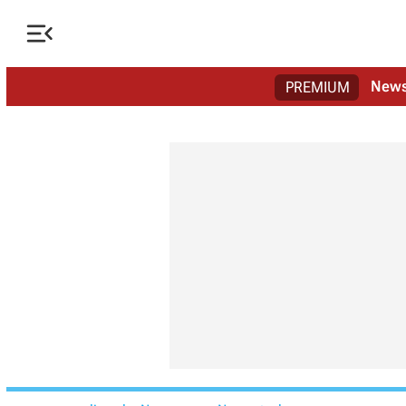

New
PREMIUM