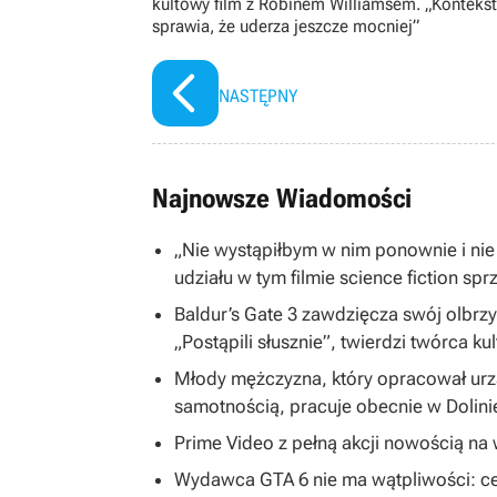
kultowy film z Robinem Williamsem. „Kontekst
sprawia, że uderza jeszcze mocniej”
NASTĘPNY
Najnowsze Wiadomości
„Nie wystąpiłbym w nim ponownie i nie
udziału w tym filmie science fiction spr
Baldur’s Gate 3 zawdzięcza swój olbrzym
„Postąpili słusznie”, twierdzi twórca ku
Młody mężczyzna, który opracował ur
samotnością, pracuje obecnie w Dolin
Prime Video z pełną akcji nowością na w
Wydawca GTA 6 nie ma wątpliwości: ce