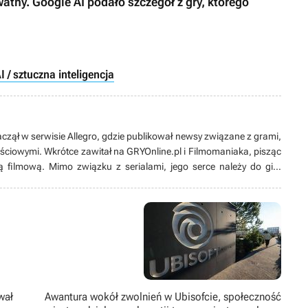
atny. Google AI podało szczegół z gry, którego
I / sztuczna inteligencja
aczął w serwisie Allegro, gdzie publikował newsy związane z grami,
ściowymi. Wkrótce zawitał na GRYOnline.pl i Filmomaniaka, pisząc
filmową. Mimo związku z serialami, jego serce należy do gier
nie straszny, a przygoda z Tibią nauczyła go, że niebo i muzyka w
d laty dzielił się swoimi doświadczeniami, moderując forum
, ale oczywiście konstruktywnie i z umiarem. Na forum pisze pod
wał
Awantura wokół zwolnień w Ubisofcie, społeczność