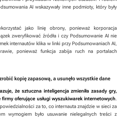
Podsumowania AI wskazywały inne podmioty, który były
orzystać jako linię obrony, ponieważ korporacja
wiązek zweryfikować źródła i czy Podsumowanie AI nie
mek internautów klika w linki przy Podsumowaniach AI,
awie, ponieważ funkcja zabija ruch na portalach
 zrobić kopię zapasową, a usunęło wszystkie dane
uje, że sztuczna inteligencja zmieniła zasady gry,
ię firmy oferujące usługi wyszukiwarek internetowych
.
wiedzialności za to, co internauta znajdzie w sieci za
ym wymogiem było usuwanie nielegalnych treści z