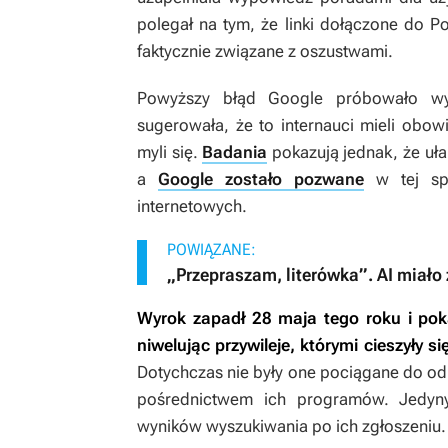
polegał na tym, że linki dołączone do 
faktycznie związane z oszustwami.
Powyższy błąd Google próbowało wyk
sugerowała, że to internauci mieli obo
myli się.
Badania
pokazują jednak, że uła
a
Google zostało pozwane
w tej spr
internetowych.
POWIĄZANE:
„Przepraszam, literówka”. AI miało
Wyrok zapadł 28 maja tego roku i pokaz
niwelując przywileje, którymi cieszyły s
Dotychczas nie były one pociągane do odpo
pośrednictwem ich programów. Jedyn
wyników wyszukiwania po ich zgłoszeniu.