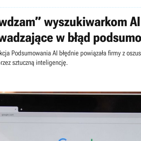
wdzam” wyszukiwarkom AI
wadzające w błąd podsum
nkcja Podsumowania AI błędnie powiązała firmy z oszu
zez sztuczną inteligencję.