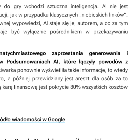
 do gry wchodzi sztuczna inteligencja. AI nie jest
ji, jak w przypadku klasycznych „niebieskich linków”.
ej wypowiedzi, AI staje się jej autorem, a co za tym
staje być wyłącznie pośrednikiem w przekazywaniu
atychmiastowego zaprzestania generowania i
i w Podsumowaniach AI, które łączyły powodów z
warka ponownie wyświetliła takie informacje, to wtedy
o, a później przewidziany jest areszt dla osób za to
 karą finansową jest pokrycie 80% wszystkich kosztów
ródło wiadomości w Google