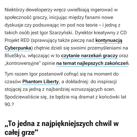
Niektórzy deweloperzy wręcz uwielbiają ingerować w
społeczność graczy, inicjując między fanami nowe
dyskusje czy podsuwając im pod nos teorie – i jedną z
takich osób jest Igor Szarzyński. Dyrektor kreatywny z CD
Projekt RED (sprawujący także pieczę nad
kontynuacją
Cyberpunka
) chętnie dzieli się swoimi przemyśleniami na
BlueSky’u, włączając w to
czytanie narzekań graczy
oraz
„kontrowersyjne” opinie
na temat najlepszych zakończeń
.
Tym razem Igor postanowił cofnąć się na moment do
czasów
Phantom Liberty
, a dokładniej: do inspiracji
stojącej za jedną z najbardziej wzruszających scen.
Spodziewaliście się, że będzie nią dramat z końcówki lat
90.?
„To jedna z najpiękniejszych chwil w
całej grze”