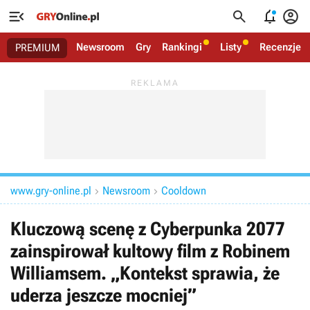




Newsroom
Gry
Rankingi
Listy
Recenzje
PREMIUM
www.gry-online.pl
Newsroom
Cooldown


Kluczową scenę z Cyberpunka 2077
zainspirował kultowy film z Robinem
Williamsem. „Kontekst sprawia, że
uderza jeszcze mocniej”