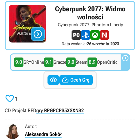
Cyberpunk 2077: Widmo
wolności
Cyberpunk 2077: Phantom Liberty

Data wydania:
26 września 2023

9.0
9.1
9.0
8.9
GRYOnline
Gracze
Steam
OpenCritic


Oceń Grę

1
CD Projekt RED
gry RPG
PC
PS5
XSX
NS2
Autor:
Aleksandra Sokół