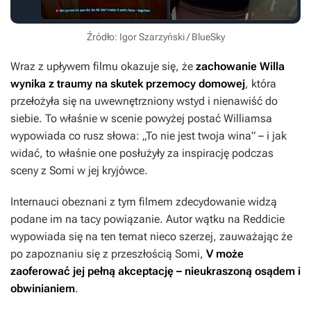
Źródło: Igor Szarzyński / BlueSky
Wraz z upływem filmu okazuje się, że
zachowanie Willa
wynika z traumy na skutek przemocy domowej
, która
przełożyła się na uwewnętrzniony wstyd i nienawiść do
siebie. To właśnie w scenie powyżej postać Williamsa
wypowiada co rusz słowa: „To nie jest twoja wina” – i jak
widać, to właśnie one posłużyły za inspirację podczas
sceny z Somi w jej kryjówce.
Internauci obeznani z tym filmem zdecydowanie widzą
podane im na tacy powiązanie. Autor wątku na Reddicie
wypowiada się na ten temat nieco szerzej, zauważając że
po zapoznaniu się z przeszłością Somi,
V może
zaoferować jej pełną akceptację – nieukraszoną osądem i
obwinianiem
.