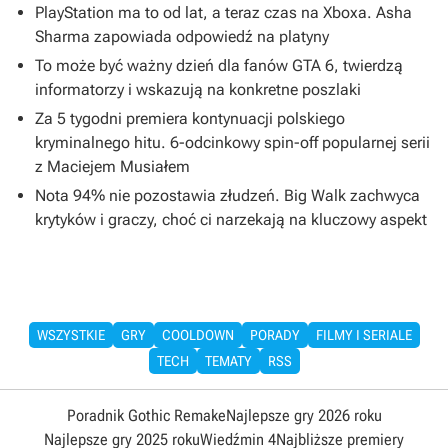
PlayStation ma to od lat, a teraz czas na Xboxa. Asha
Sharma zapowiada odpowiedź na platyny
To może być ważny dzień dla fanów GTA 6, twierdzą
informatorzy i wskazują na konkretne poszlaki
Za 5 tygodni premiera kontynuacji polskiego
kryminalnego hitu. 6-odcinkowy spin-off popularnej serii
z Maciejem Musiałem
Nota 94% nie pozostawia złudzeń. Big Walk zachwyca
krytyków i graczy, choć ci narzekają na kluczowy aspekt
WSZYSTKIE
GRY
COOLDOWN
PORADY
FILMY I SERIALE
TECH
TEMATY
RSS
Poradnik Gothic Remake
Najlepsze gry 2026 roku
Najlepsze gry 2025 roku
Wiedźmin 4
Najbliższe premiery