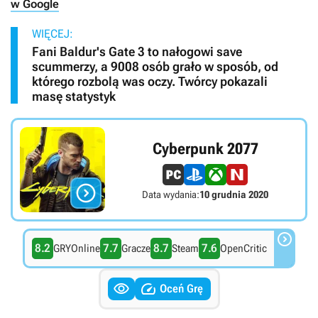
w Google
WIĘCEJ:
Fani Baldur's Gate 3 to nałogowi save
scummerzy, a 9008 osób grało w sposób, od
którego rozbolą was oczy. Twórcy pokazali
masę statystyk
Cyberpunk 2077

Data wydania:
10 grudnia 2020

8.2
7.7
8.7
7.6
GRYOnline
Gracze
Steam
OpenCritic


Oceń Grę