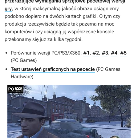
przerażające wymagania sprzętowe pecetowej wersji
gry
, w której maksymalną jakość obrazu osiągniemy
podobno dopiero na dwóch kartach grafiki. O tym czy
produkcja rzeczywiście będzie tak pazerna na moc
komputerów i czy uciągną ją współczesne konsole
przekonamy się już za kilka tygodni.
Porównanie wersji PC/PS3/X360:
#1
,
#2
,
#3
,
#4
,
#5
(PC Games)
Test ustawień graficznych na pececie
(PC Games
Hardware)