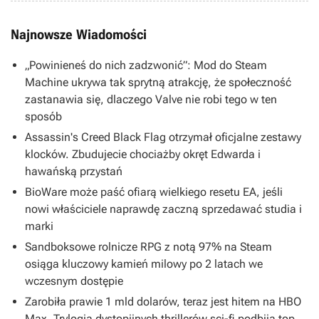
Najnowsze Wiadomości
„Powinieneś do nich zadzwonić”: Mod do Steam
Machine ukrywa tak sprytną atrakcję, że społeczność
zastanawia się, dlaczego Valve nie robi tego w ten
sposób
Assassin's Creed Black Flag otrzymał oficjalne zestawy
klocków. Zbudujecie chociażby okręt Edwarda i
hawańską przystań
BioWare może paść ofiarą wielkiego resetu EA, jeśli
nowi właściciele naprawdę zaczną sprzedawać studia i
marki
Sandboksowe rolnicze RPG z notą 97% na Steam
osiąga kluczowy kamień milowy po 2 latach we
wczesnym dostępie
Zarobiła prawie 1 mld dolarów, teraz jest hitem na HBO
Max. Trylogia dystopijnych thrillerów sci-fi podbija top