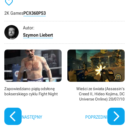

2K Games
PC
X360
PS3
Autor:
Szymon Liebert
Zapowiedziano piątą odsłonę
Wieści ze świata (Assassin's
bokserskiego cyklu Fight Night
Creed II, Hideo Kojima, DC
Universe Online) 20/07/10
NASTĘPNY
POPRZEDNI