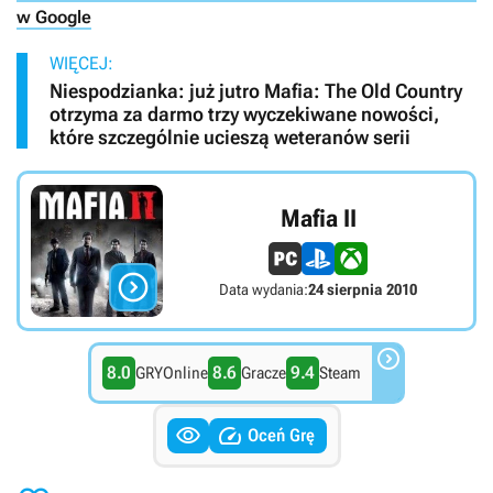
w Google
WIĘCEJ:
Niespodzianka: już jutro Mafia: The Old Country
otrzyma za darmo trzy wyczekiwane nowości,
które szczególnie ucieszą weteranów serii
Mafia II

Data wydania:
24 sierpnia 2010

8.0
8.6
9.4
GRYOnline
Gracze
Steam


Oceń Grę