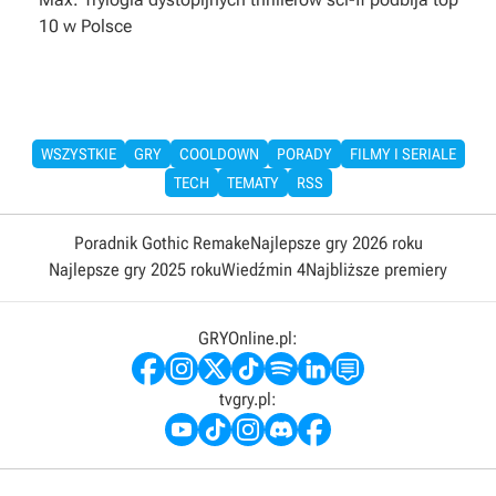
10 w Polsce
WSZYSTKIE
GRY
COOLDOWN
PORADY
FILMY I SERIALE
TECH
TEMATY
RSS
Poradnik Gothic Remake
Najlepsze gry 2026 roku
Najlepsze gry 2025 roku
Wiedźmin 4
Najbliższe premiery
GRYOnline.pl:
tvgry.pl: